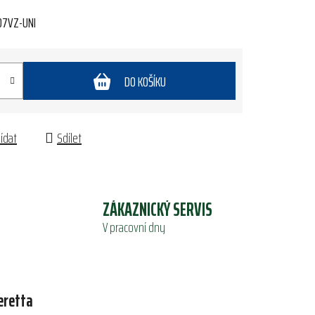
07VZ-UNI
DO KOŠÍKU
lídat
Sdílet
ZÁKAZNICKÝ SERVIS
V pracovní dny
eretta