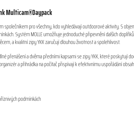
lank Multicam®Daypack
ělým společníkem pro všechny, kdo vyhledávají outdoorové aktivity. S o
dmínkách. Systém MOLLE umožňuje jednoduché připevnění dalších doplňků a
em, a kvalitní zipy YKK zaručují dlouhou životnost a spolehlivost.
é přenášení a dvěma předními kapsami se zipy YKK, které poskytují dod
ganizér a přihrádka na počítač přispívají k efektivnímu uspořádání obsahu
příznivých podmínkách