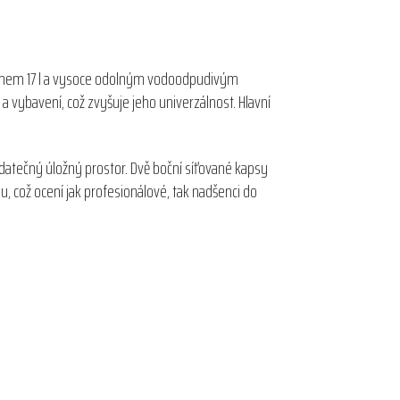
bjemem 17 l a vysoce odolným vodoodpudivým
 vybavení, což zvyšuje jeho univerzálnost. Hlavní
atečný úložný prostor. Dvě boční síťované kapsy
, což ocení jak profesionálové, tak nadšenci do