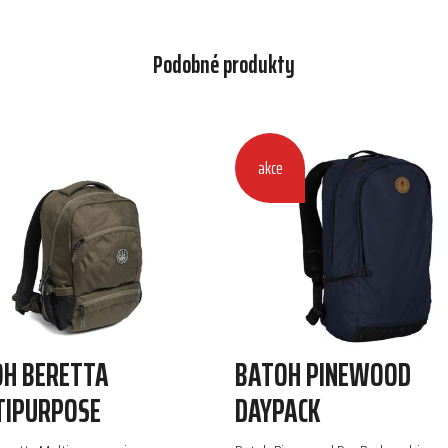
Podobné produkty
akce
H BERETTA
BATOH PINEWOOD
TIPURPOSE
DAYPACK