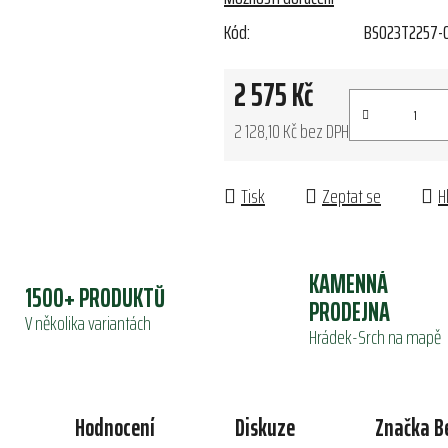
Kód:
BS023T2257-
2 575 Kč
2 128,10 Kč bez DPH
Měrná cena:
Tisk
Zeptat se
H
KAMENNÁ
1500+ PRODUKTŮ
PRODEJNA
V několika variantách
Hrádek-Srch na mapě
Hodnocení
Diskuze
Značka
B