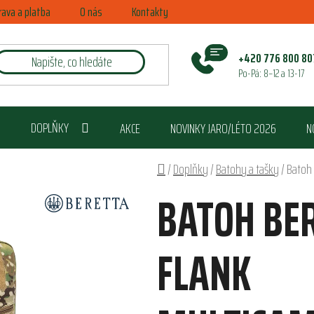
rava a platba
O nás
Kontakty
+420 776 800 80
Po-Pá: 8–12 a 13-17
DOPLŇKY
AKCE
NOVINKY JARO/LÉTO 2026
N
Domů
/
Doplňky
/
Batohy a tašky
/
Batoh 
BATOH BER
FLANK