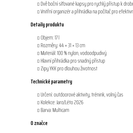
Dvě boční síťované kapsy pro rychlý přístup k dr
Vnitřní organizér a přihrádka na počítač pro efekti
Detaily produktu
Objem: 17 l
Rozměry: 44 × 31 × 13 cm
Materiál: 100 % nylon, vodoodpudivý
Hlavní přihrádka pro snadný přístup
Zipy YKK pro dlouhou životnost
Technické parametry
Určení: outdoorové aktivity, trénink, volný čas
Kolekce: Jaro/Léto 2026
Barva: Multicam
O značce