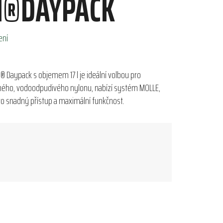
M®DAYPACK
ení
m® Daypack s objemem 17 l je ideální volbou pro
lného, vodoodpudivého nylonu, nabízí systém MOLLE,
 pro snadný přístup a maximální funkčnost.