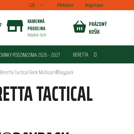
CZK
Přihlášení
Registrace
KAMENNÁ
PRÁZDNÝ
7
PRODEJNA
NÁKUPNÍ
KOŠÍK
Hrádek-Srch
KOŠÍK
BERETTA
OVINKY PODZIM/ZIMA 2026 - 2027
Beretta Tactical Flank Multicam®Daypack
ETTA TACTICAL