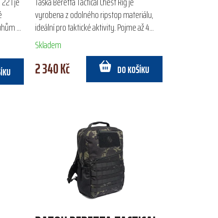
22 l je
Taška Beretta Tactical Chest Rig je
é
vyrobena z odolného ripstop materiálu,
ruhům a
ideální pro taktické aktivity. Pojme až 4
né
puškové a 2 pistolové zásobníky, a díky
Skladem
rozhraní MOLLE...
2 340 Kč
DO KOŠÍKU
ŠÍKU