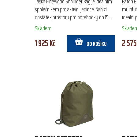
Taška Pinewood Shoulder Bag je ideálním
Batoh B
společníkem pro aktivní jedince. Nabízí
multifu
dostatek prostoru pro notebooky do 15
ideální
palců a dokumenty A4, navíc je vybavena
Vyroben
Skladem
Sklade
držákem na láhev...
polyeste
1 925 Kč
2 575
DO KOŠÍKU