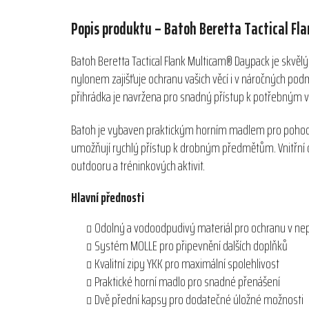
Popis produktu – Batoh Beretta Tactical F
Batoh Beretta Tactical Flank Multicam® Daypack je skv
nylonem zajišťuje ochranu vašich věcí i v náročných po
přihrádka je navržena pro snadný přístup k potřebným věc
Batoh je vybaven praktickým horním madlem pro pohodln
umožňují rychlý přístup k drobným předmětům. Vnitřní or
outdooru a tréninkových aktivit.
Hlavní přednosti
Odolný a vodoodpudivý materiál pro ochranu v ne
Systém MOLLE pro připevnění dalších doplňků
Kvalitní zipy YKK pro maximální spolehlivost
Praktické horní madlo pro snadné přenášení
Dvě přední kapsy pro dodatečné úložné možnosti