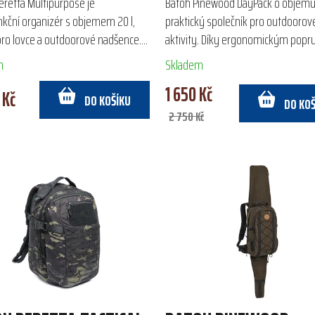
eretta Multipurpose je
Batoh Pinewood DayPack o objemu 
nkční organizér s objemem 20 l,
praktický společník pro outdoorov
 pro lovce a outdoorové nadšence.
aktivity. Díky ergonomickým pop
 z odolného vodoodpudivého
vyztuženým zádům nabízí pohodl
m
Skladem
ru, nabízí pohodlné...
nošení. Ekologická impregnace...
1 650 Kč
 Kč
DO KOŠÍKU
DO KO
2 750 Kč