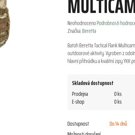
MULTICA
Průměrné
Neohodnoceno
Podrobnosti hodnoc
hodnocení
Značka:
Beretta
produktu
Batoh Beretta Tactical Flank Multica
je
outdoorové aktivity. Vyroben z odo
0,0
hlavní přihrádku a kvalitní zipy YKK
z
5
hvězdiček.
Skladová dostupnost
Prodejna
0 ks
E-shop
0 ks
Dostupnost
Do 14 dnů
Možnosti doručení