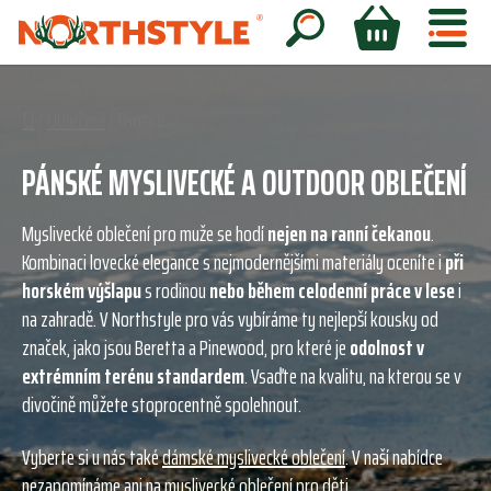
Přejít
na
Hledat
NÁKUPNÍ
obsah
KOŠÍK
Domů
/
Oblečení
/
Pánské
PÁNSKÉ MYSLIVECKÉ A OUTDOOR OBLEČENÍ
Myslivecké oblečení pro muže se hodí
nejen na ranní čekanou
.
Kombinaci lovecké elegance s nejmodernějšími materiály oceníte i
při
horském výšlapu
s rodinou
nebo během celodenní práce v lese
i
na zahradě. V Northstyle pro vás vybíráme ty nejlepší kousky od
značek, jako jsou Beretta a Pinewood, pro které je
odolnost v
extrémním terénu standardem
. Vsaďte na kvalitu, na kterou se v
divočině můžete stoprocentně spolehnout.
Vyberte si u nás také
dámské myslivecké oblečení
. V naší nabídce
nezapomínáme ani na
myslivecké oblečení pro děti
.