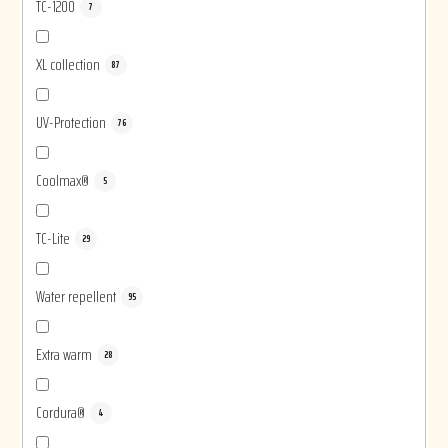
TC-1200
7
XL collection
87
UV-Protection
76
Coolmax®
5
TC-Lite
29
Water repellent
95
Extra warm
28
Cordura®
4