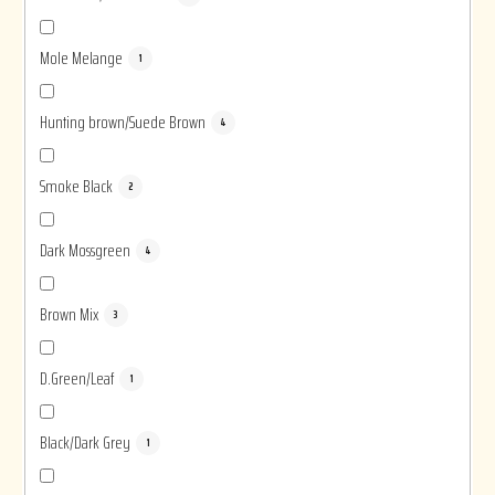
Mole Melange
1
Hunting brown/Suede Brown
4
Smoke Black
2
Dark Mossgreen
4
Brown Mix
3
D.Green/Leaf
1
Black/Dark Grey
1