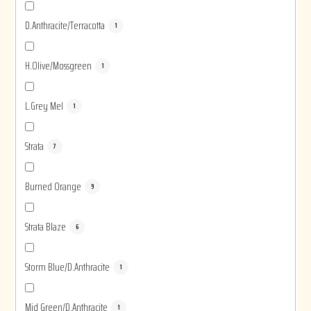
D.Anthracite/Terracotta
1
H.Olive/Mossgreen
1
L.Grey Mel
1
Strata
7
Burned Orange
9
Strata Blaze
6
Storm Blue/D.Anthracite
1
Mid Green/D.Anthracite
1