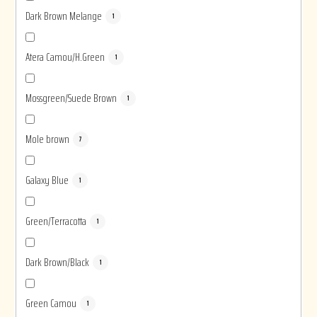
Dark Brown Melange
1
Atera Camou/H.Green
1
Mossgreen/Suede Brown
1
Mole brown
7
Galaxy Blue
1
Green/Terracotta
1
Dark Brown/Black
1
Green Camou
1