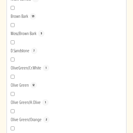
Brown Bark
59
Moss/Brown Bark
9
D.Sandstone
7
OliveGreen/Cr.White
1
Olive Green
12
Olive Green/H.Olive
1
Olive Green/Orange
2