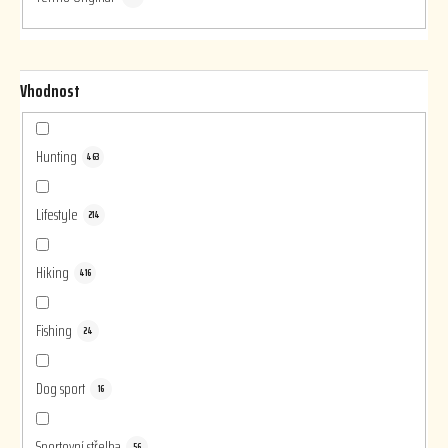
Vhodnost
Hunting
463
Lifestyle
214
Hiking
416
Fishing
24
Dog sport
16
Sportovní střelba
56