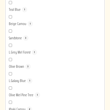
Teal Blue
1
Beige Camou
1
Sandstone
3
L.Grey Mel Forest
1
Olive Brown
3
L.Galaxy Blue
1
Olive Mel Pine Tree
1
Khaki Camou
2