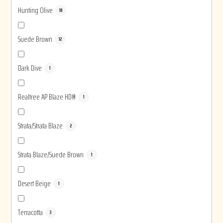
Hunting Olive
10
Suede Brown
12
Dark Dive
1
Realtree AP Blaze HD®
1
Strata/Strata Blaze
2
Strata Blaze/Suede Brown
1
Desert Beige
1
Terracotta
3