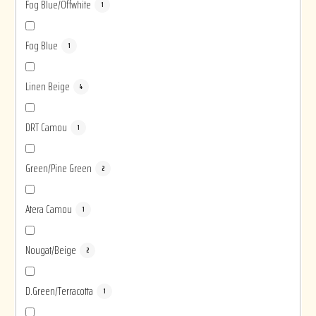
Fog Blue/Offwhite
1
Fog Blue
1
Linen Beige
4
DRT Camou
1
Green/Pine Green
2
Atera Camou
1
Nougat/Beige
2
D.Green/Terracotta
1