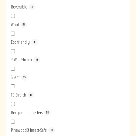
Reversible
3
Wool
53
Eco friendly
8
2-Way Stretch
10
Silent
135
TC-Stretch
38
Recycled polyesters
75
Pinewood® Insect-Safe
10