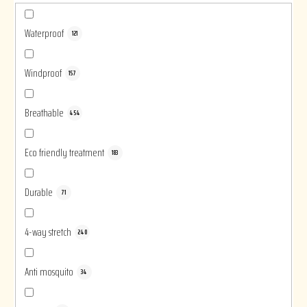
Waterproof
121
Windproof
157
Breathable
454
Eco friendly treatment
183
Durable
71
4-way stretch
240
Anti mosquito
34