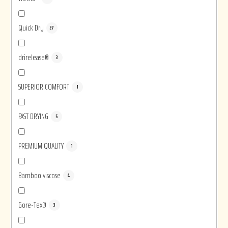
Quick Dry
27
drirelease®
3
SUPERIOR COMFORT
1
FAST DRYING
5
PREMIUM QUALITY
1
Bamboo viscose
4
Gore-Tex®
3