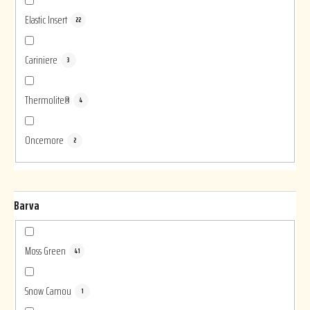
Elastic Insert
22
Cariniere
3
Thermolite®
4
Oncemore
2
Barva
Moss Green
41
Snow Camou
1