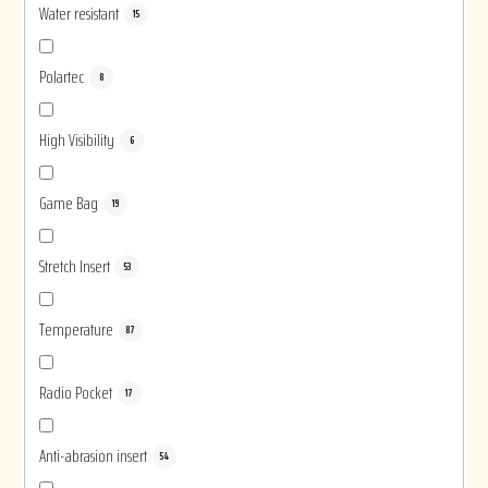
Water resistant
15
Polartec
8
High Visibility
6
Game Bag
19
Stretch Insert
53
Temperature
87
Radio Pocket
17
Anti-abrasion insert
54