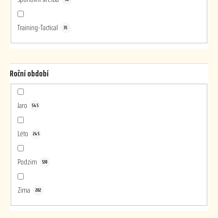
Training-Tactical
35
Roční období
Jaro
545
Léto
245
Podzim
530
Zima
202