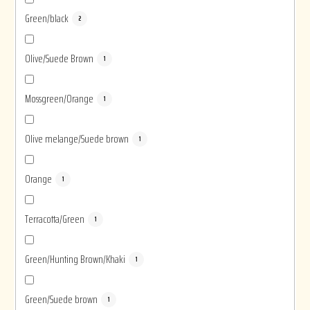
Green/black
2
Olive/Suede Brown
1
Mossgreen/Orange
1
Olive melange/Suede brown
1
Orange
1
Terracotta/Green
1
Green/Hunting Brown/Khaki
1
Green/Suede brown
1