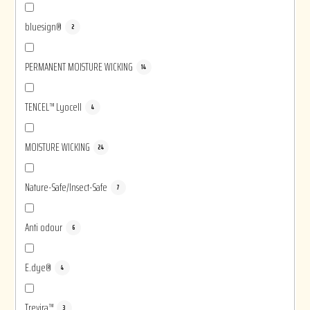
bluesign®
2
PERMANENT MOISTURE WICKING
14
TENCEL™ Lyocell
4
MOISTURE WICKING
24
Nature-Safe/Insect-Safe
7
Anti odour
6
E.dye®
4
Trevira™
3