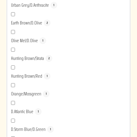
Urban Grey/D.Anthracite
1
Earth Brown/D.Olive
2
Olive Mel/D.Olive
1
Hunting Brown/Strata
2
Hunting Brown/Red
1
Orange/Mossgreen
1
D.Atlantic Blue
1
D.Storm Blue/D.Green
1