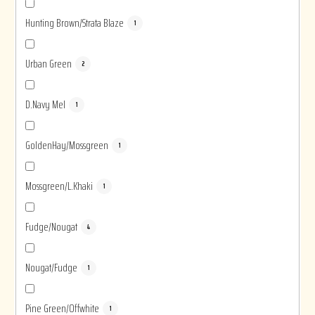
Hunting Brown/Strata Blaze
1
Urban Green
2
D.Navy Mel
1
GoldenHay/Mossgreen
1
Mossgreen/L.Khaki
1
Fudge/Nougat
4
Nougat/Fudge
1
Pine Green/Offwhite
1