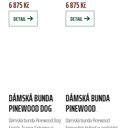
6 875 Kč
6 875 Kč
impregnací Bionic Finish® Eco,
voděodpudivá a prodyšná díky
bunda nabízí...
impregnaci Bionic Finish®...
DETAIL
DETAIL
DÁMSKÁ BUNDA
DÁMSKÁ BUNDA
PINEWOOD DOG
PINEWOOD
SPORTS TRAINER
FINNVEDEN HYBRID
Dámská bunda Pinewood Dog
Dámská bunda Pinewood
Sports Trainer Extreme je
Finnveden Hybrid je perfektní