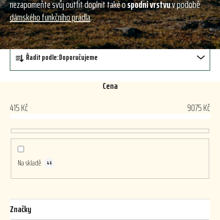
nezapomeňte svůj outfit doplnit také o
spodní vrstvu
v podobě
dámského funkčního prádla
.
Ř
Řadit podle:
Doporučujeme
a
z
e
Cena
n
415
Kč
9075
Kč
í
p
r
o
d
Na skladě
46
u
k
t
Značky
ů