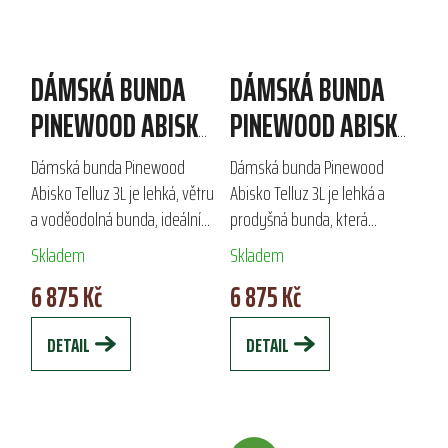
DÁMSKÁ BUNDA
DÁMSKÁ BUNDA
PINEWOOD ABISKO
PINEWOOD ABISKO
TELLUZ 3L
TELLUZ 3L
Dámská bunda Pinewood
Dámská bunda Pinewood
Abisko Telluz 3L je lehká, větru
Abisko Telluz 3L je lehká a
a voděodolná bunda, ideální
prodyšná bunda, která
pro outdoorové aktivity i
zajišťuje výjimečnou ochranu
Skladem
Skladem
každodenní použití. Vyrobena
proti větru a dešti. S pevnou,
6 875 Kč
6 875 Kč
z kvalitního polyesteru,
nastavitelnou kapucí a
disponuje...
lepenými švy je...
DETAIL
DETAIL