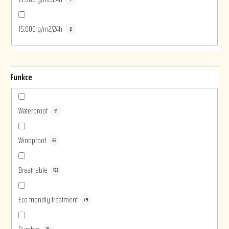
15.000 g/m2/24h
2
Funkce
Waterproof
51
Windproof
65
Breathable
102
Eco friendly treatment
79