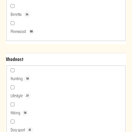
Beretta
24
Pinewood
103
Vhodnost
Hunting
50
Lifestyle
27
Hiking
50
Dog sport
23