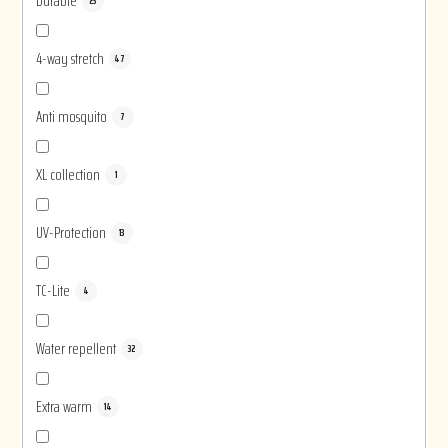
Durable
23
4-way stretch
47
Anti mosquito
7
XL collection
1
UV-Protection
13
TC-Lite
4
Water repellent
32
Extra warm
14