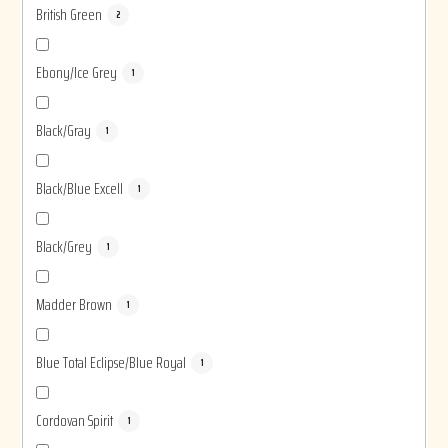
British Green
2
Ebony/Ice Grey
1
Black/Gray
1
Black/Blue Excell
1
Black/Grey
1
Madder Brown
1
Blue Total Eclipse/Blue Royal
1
Cordovan Spirit
1