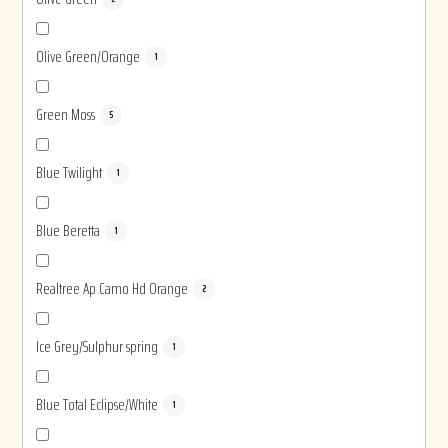
Olive Green/Orange
1
Green Moss
5
Blue Twilight
1
Blue Beretta
1
Realtree Ap Camo Hd Orange
2
Ice Grey/Sulphur spring
1
Blue Total Eclipse/White
1