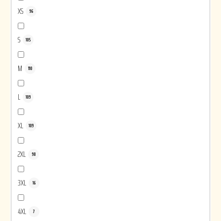
XS
96
S
105
M
110
L
109
XL
109
2XL
98
3XL
16
4XL
7