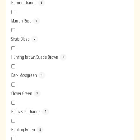
Burned Orange
3
Marron Rose
1
Strata Blaze
2
Hunting brown/Suede Brown
1
Dark Mossgreen
1
Clover Green
3
Highvisual Orange
1
Hunting Green
2