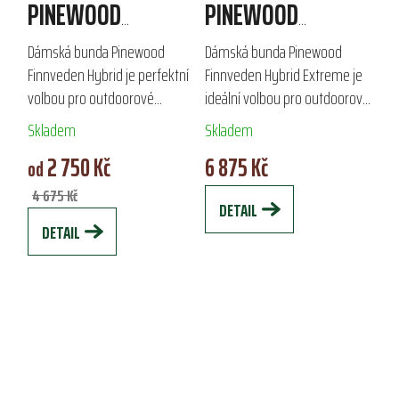
PINEWOOD
PINEWOOD
FINNVEDEN HYBRID
FINNVEDEN HYBRID
Dámská bunda Pinewood
Dámská bunda Pinewood
EXTREME
Finnveden Hybrid je perfektní
Finnveden Hybrid Extreme je
volbou pro outdoorové
ideální volbou pro outdoorové
aktivity i každodenní nošení ve
aktivity na jaře a podzimu.
Skladem
Skladem
městě. Díky kombinaci
Vyrobena z elastického
2 750 Kč
6 875 Kč
strečového materiálu a
voskovaného materiálu TC,
od
voskové úpravy zajišťuje...
nabízí vynikající...
4 675 Kč
DETAIL
DETAIL