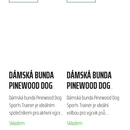
DÁMSKÁ BUNDA
DÁMSKÁ BUNDA
PINEWOOD DOG
PINEWOOD DOG
SPORTS TRAINER
SPORTS TRAINER
Dámská bunda Pinewood Dog
Dámská bunda Pinewood Dog
Sports Trainer je ideálním
Sports Trainer je ideální
společníkem pro aktivní výcvik
volbou pro výcvik psů.
psů. Vyrobena z odolného
Vyrobena z odolného
Skladem
Skladem
materiálu s ekologickou
materiálu, je větruodolná,