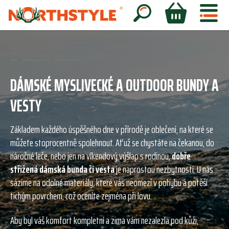
Přejít
na
Hledat
NÁKUPNÍ
obsah
KOŠÍK
Domů
/
Oblečení
/
Dámské
/
Bundy a vesty
DÁMSKÉ MYSLIVECKÉ A OUTDOOR BUNDY A
VESTY
Základem každého úspěšného dne v přírodě je oblečení, na které se
můžete stoprocentně spolehnout. Ať už se chystáte na čekanou, do
náročné leče, nebo jen na víkendový výšlap s rodinou,
dobře
střižená dámská bunda či vesta
je naprostou nezbytností. U nás
sázíme na odolné materiály, které vás neomezí v pohybu a potěší
tichým povrchem, což oceníte zejména při lovu.
Aby byl váš komfort kompletní a zima vám nezalezla pod kůži,