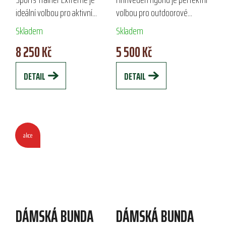
EXTREME
ideální volbou pro aktivní
volbou pro outdoorové
milovnice psů. Je vyrobena z
aktivity i každodenní nošení.
Skladem
Skladem
odolného materiálu s
Vyniká kombinací strečového
8 250 Kč
5 500 Kč
voděodolnou membránou,
polyesteru a bavlny,
nabízí vysokou...
voděodpudivou úpravou a...
DETAIL
DETAIL
akce
DÁMSKÁ BUNDA
DÁMSKÁ BUNDA