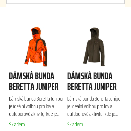
V
ý
p
i
s
p
r
DÁMSKÁ BUNDA
DÁMSKÁ BUNDA
o
d
BERETTA JUNIPER
BERETTA JUNIPER
u
k
Dámská bunda Beretta Juniper
Dámská bunda Beretta Juniper
t
je ideální volbou pro lov a
je ideální volbou pro lov a
ů
outdoorové aktivity, kde je
outdoorové aktivity, kde je
kladen důraz na ticho a
kladen důraz na ticho a
Skladem
Skladem
ochranu před deštěm. S
ochranu před vlhkostí.