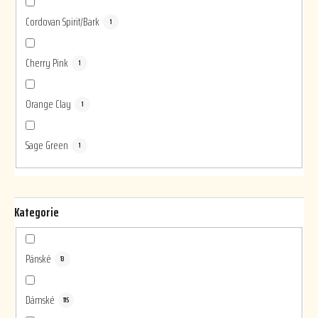
Cordovan Spirit/Bark
1
Cherry Pink
1
Orange Clay
1
Sage Green
1
Kategorie
Pánské
13
Dámské
115