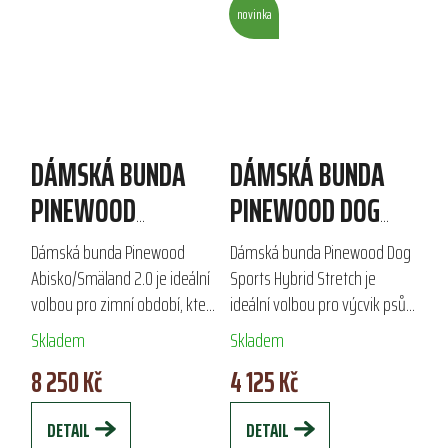
novinka
DÁMSKÁ BUNDA
DÁMSKÁ BUNDA
PINEWOOD
PINEWOOD DOG
ABISKO/SMÄLAND
SPORTS HYBRID
Dámská bunda Pinewood
Dámská bunda Pinewood Dog
2.0
STRETCH
Abisko/Smäland 2.0 je ideální
Sports Hybrid Stretch je
volbou pro zimní období, která
ideální volbou pro výcvik psů a
poskytuje maximální teplo a
outdoorové aktivity v
Skladem
Skladem
komfort. Díky technologii Ultra
proměnlivém počasí.
8 250 Kč
4 125 Kč
Body-Heat je až o 25 %
Vyrobena z pružného
teplejší...
materiálu s čtyřsměrným
DETAIL
DETAIL
strečem,...