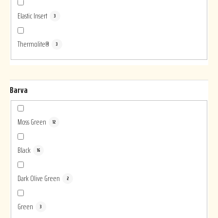
Elastic Insert
3
Thermolite®
3
Barva
Moss Green
12
Black
16
Dark Olive Green
2
Green
3