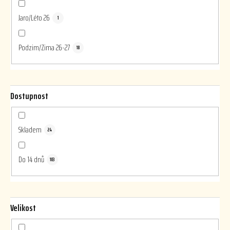
Jaro/Léto 26
1
Podzim/Zima 26-27
18
Dostupnost
Skladem
24
Do 14 dnů
103
Velikost