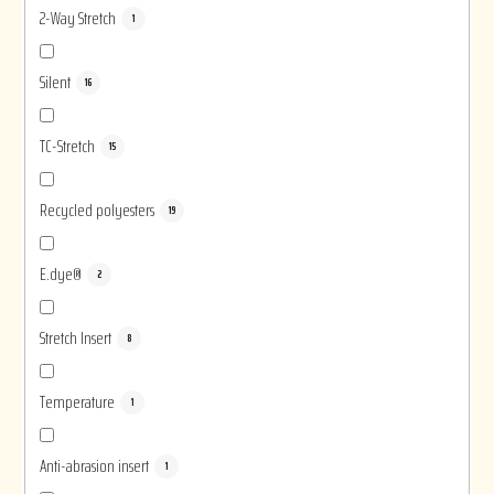
2-Way Stretch
1
Silent
16
TC-Stretch
15
Recycled polyesters
19
E.dye®
2
Stretch Insert
8
Temperature
1
Anti-abrasion insert
1