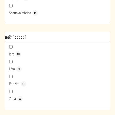
Sportovní střelba
17
Roční období
Jaro
103
Léto
11
Podzim
97
Zima
22