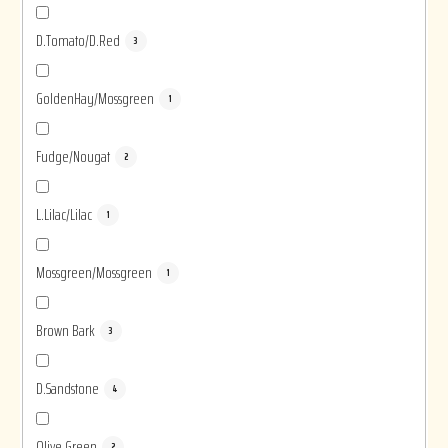
D.Tomato/D.Red
3
GoldenHay/Mossgreen
1
Fudge/Nougat
2
L.Lilac/Lilac
1
Mossgreen/Mossgreen
1
Brown Bark
3
D.Sandstone
4
Olive Green
2