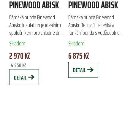
PINEWOOD ABISKO
PINEWOOD ABISKO
INSULATION
TELLUZ 3L
Dámská bunda Pinewood
Dámská bunda Pinewood
Abisko Insulation je ideálním
Abisko Telluz 3L je lehká a
společníkem pro chladné dny.
funkční bunda s voděodolnou
Vyrobena převážně z
a větruodolnou membránou,
Skladem
Skladem
recyklovaného polyesteru s
ideální pro outdoorové
2 970 Kč
6 875 Kč
výplní Thermore® Ecodown,
aktivity i každodenní nošení.
která nahrazuje...
Ošetřena organickou...
4 950 Kč
DETAIL
DETAIL