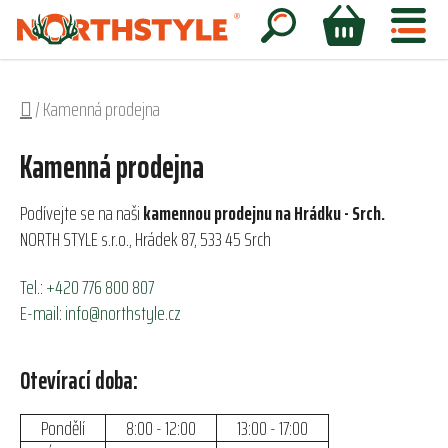
Přejít
na
Hledat
NÁKUPNÍ
obsah
KOŠÍK
Domů
/
Kamenná prodejna
Kamenná prodejna
Podívejte se na naši
kamennou prodejnu na Hrádku - Srch.
NORTH STYLE s.r.o., Hrádek 87, 533 45 Srch
Tel.: +420 776 800 807
E-mail: info@northstyle.cz
Otevírací doba:
Pondělí
8:00 - 12:00
13:00 - 17:00