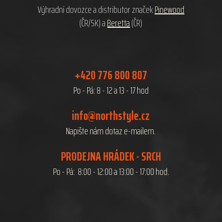
í
Výhradní dovozce a distributor značek
Pinewood
(ČR/SK) a
Beretta
(ČR)
+420 776 800 807
Po - Pá: 8 - 12 a 13 - 17 hod
info@northstyle.cz
Napište nám dotaz e-mailem.
PRODEJNA HRÁDEK - SRCH
Po - Pá: 8:00 - 12:00 a 13:00 - 17:00 hod.