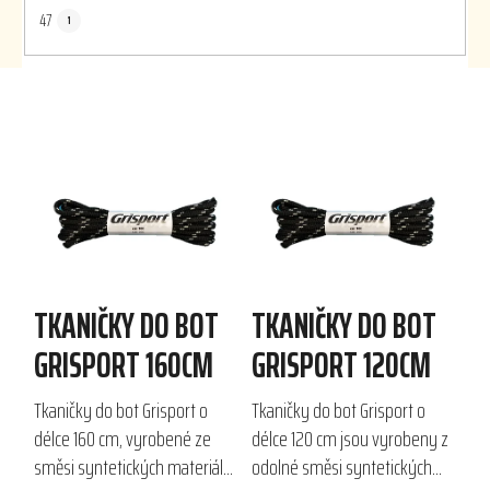
47
1
V
ý
p
i
s
p
r
TKANIČKY DO BOT
TKANIČKY DO BOT
o
d
GRISPORT 160CM
GRISPORT 120CM
u
k
Tkaničky do bot Grisport o
Tkaničky do bot Grisport o
t
délce 160 cm, vyrobené ze
délce 120 cm jsou vyrobeny z
ů
směsi syntetických materiálů
odolné směsi syntetických