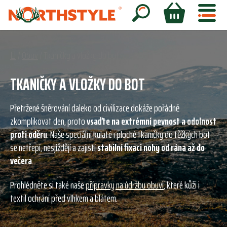
Přejít
na
Hledat
NÁKUPNÍ
obsah
KOŠÍK
Domů
/
Obuv
/
Tkaničky a vložky do bot
TKANIČKY A VLOŽKY DO BOT
Přetržené šněrování daleko od civilizace dokáže pořádně
zkomplikovat den, proto
vsaďte na extrémní pevnost a odolnost
proti oděru
. Naše speciální kulaté i ploché tkaničky do těžkých bot
se netřepí, nesjíždějí a zajistí
stabilní fixaci nohy od rána až do
večera
.
Prohlédněte si také naše
přípravky na údržbu obuvi
, které kůži i
textil ochrání před vlhkem a blátem.