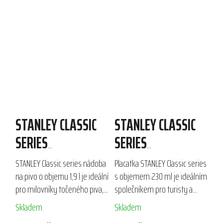
STANLEY CLASSIC
STANLEY CLASSIC
SERIES
SERIES
NÁDOBA/DŽBER/GROWLER
PLACATKA/BUTYLKA
STANLEY Classic series nádoba
Placatka STANLEY Classic series
NA PIVO SE ZÁTKOU
230ML
na pivo o objemu 1,9 l je ideální
s objemem 230 ml je ideálním
pro milovníky točeného piva,
společníkem pro turisty a
1,9L
kteří chtějí mít nápoje vždy
milovníky outdoorových
Skladem
Skladem
čerstvé. Vakuová izolace
aktivit. Vyrobena z nerezové