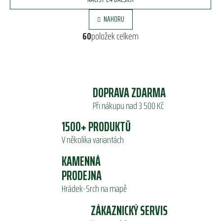
á
O
n
NAHORU
v
k
o
l
60
položek celkem
v
á
á
d
n
a
í
c
í
DOPRAVA ZDARMA
p
Při nákupu nad 3 500 Kč
r
v
1500+ PRODUKTŮ
k
V několika variantách
y
v
KAMENNÁ
ý
PRODEJNA
p
i
Hrádek-Srch na mapě
s
u
ZÁKAZNICKÝ SERVIS