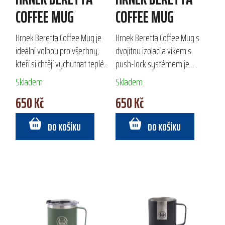
d
COFFEE MUG
COFFEE MUG
u
k
Hrnek Beretta Coffee Mug je
Hrnek Beretta Coffee Mug s
t
ideální volbou pro všechny,
dvojitou izolací a víkem s
ů
kteří si chtějí vychutnat teplé
push-lock systémem je
nápoje na cestách. Díky dvojité
ideální pro outdoorové
Skladem
Skladem
izolaci udržuje teplotu po
aktivity. Vyroben z 100 %
650 Kč
650 Kč
dlouhou dobu a víko s...
nerezové oceli a s práškovou
úpravou, zajišťuje...
DO KOŠÍKU
DO KOŠÍKU