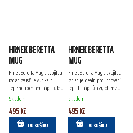
HRNEK BERETTA
HRNEK BERETTA
MUG
MUG
Hrnek Beretta Mug s dvojitou
Hrnek Beretta Mug s dvojitou
izolací zajišťuje vynikající
izolací je ideální pro uchování
tepelnou ochranu nápojů. Je
teploty nápojů a vyroben z
vyroben z 100% nerezové
kvalitní nerezové oceli.
Skladem
Skladem
oceli a díky práškovému
Prášková povrchová úprava
495 Kč
495 Kč
nástřiku je odolný a trvanlivý.
zajišťuje vysokou odolnost a
S kapacitou...
snadnou...
DO KOŠÍKU
DO KOŠÍKU