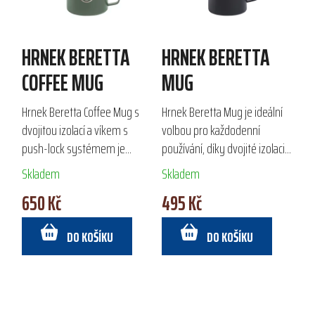
HRNEK BERETTA
HRNEK BERETTA
COFFEE MUG
MUG
Hrnek Beretta Coffee Mug s
Hrnek Beretta Mug je ideální
dvojitou izolací a víkem s
volbou pro každodenní
push-lock systémem je
používání, díky dvojité izolaci
ideální volbou pro pohodlné a
udržuje nápoje teplé nebo
Skladem
Skladem
bezpečné pití na cestách. Jeho
studené. Vyroben z 100%
650 Kč
495 Kč
práškový nástřik zajišťuje
nerezové oceli s práškovým
vysokou...
nástřikem,...
DO KOŠÍKU
DO KOŠÍKU