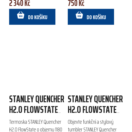
2 340 Kč
750 Kč
udržuje pivo studené až 24...
oceli 18/8, nabízí odolnost a
snadné...
DO KOŠÍKU
DO KOŠÍKU
STANLEY QUENCHER
STANLEY QUENCHER
H2.O FLOWSTATE
H2.O FLOWSTATE
TUMBLER 1180 ML
TUMBLER 1180 ML
Termoska STANLEY Quencher
Objevte funkční a stylový
H2.O FlowState o objemu 1180
tumbler STANLEY Quencher