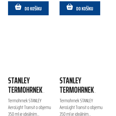
AeroLight TM z nerezové
termohrnky, přičemž...
DO KOŠÍKU
DO KOŠÍKU
oceli...
STANLEY
STANLEY
TERMOHRNEK
TERMOHRNEK
AEROLIGHT
AEROLIGHT
Termohrnek STANLEY
Termohrnek STANLEY
TRANSIT 350 ML
TRANSIT 350 ML
AeroLight Transit o objemu
AeroLight Transit o objemu
350 ml je ideálním
350 ml je ideálním