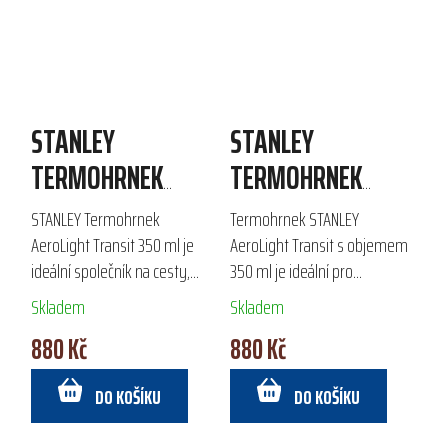
STANLEY
STANLEY
TERMOHRNEK
TERMOHRNEK
AEROLIGHT
AEROLIGHT
STANLEY Termohrnek
Termohrnek STANLEY
TRANSIT 350 ML
TRANSIT 350 ML
AeroLight Transit 350 ml je
AeroLight Transit s objemem
ideální společník na cesty,
350 ml je ideální pro
navržený pro každodenní
každodenní použití i
Skladem
Skladem
dojíždění i outdoorové aktivity.
outdoorové aktivity. Díky
880 Kč
880 Kč
Díky technologii AeroLight TM
technologii AeroLight TM je
je lehký,...
lehký, plně nepropustný a...
DO KOŠÍKU
DO KOŠÍKU