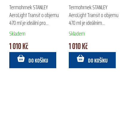
AEROLIGHT
AEROLIGHT
Termohrnek STANLEY
Termohrnek STANLEY
TRANSIT 470 ML
TRANSIT 470 ML
AeroLight Transit o objemu
AeroLight Transit o objemu
470 ml je ideální pro
470 ml je ideálním
každodenní použití i na cesty.
společníkem na cesty,
Skladem
Skladem
Díky technologii AeroLight TM
navržený pro aktivní životní
1 010 Kč
1 010 Kč
je lehký, sbalitelný a 100%
styl. Díky technologii
nepropustný, což...
AeroLight TM je lehký,
DO KOŠÍKU
DO KOŠÍKU
kompaktní a...