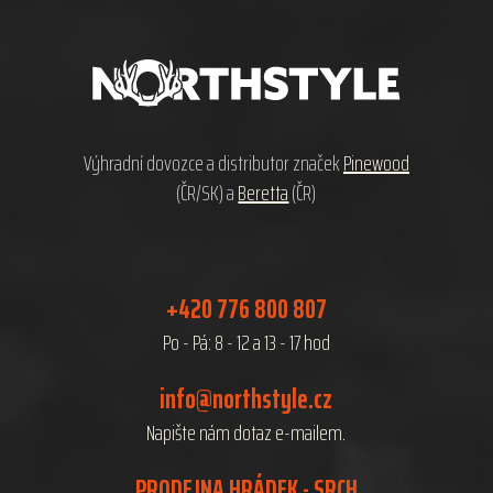
á
p
a
t
í
Výhradní dovozce a distributor značek
Pinewood
(ČR/SK) a
Beretta
(ČR)
+420 776 800 807
Po - Pá: 8 - 12 a 13 - 17 hod
info@northstyle.cz
Napište nám dotaz e-mailem.
PRODEJNA HRÁDEK - SRCH