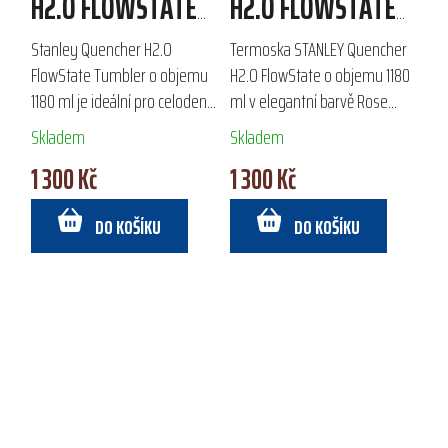
H2.O FLOWSTATE
H2.O FLOWSTATE
TUMBLER 1180 ML
TUMBLER 1180 ML
Stanley Quencher H2.O
Termoska STANLEY Quencher
FlowState Tumbler o objemu
H2.O FlowState o objemu 1180
1180 ml je ideální pro celodenní
ml v elegantní barvě Rose
hydrataci. Vyroben z
Quartz je ideálním
Skladem
Skladem
recyklované nerezové oceli s
společníkem pro celodenní
1 300 Kč
1 300 Kč
dvoustěnnou vakuovou izolací
hydrataci. Vyrobena z 18/8
a ergonomickou...
recyklované nerezové...
DO KOŠÍKU
DO KOŠÍKU