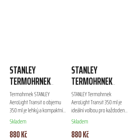
STANLEY
STANLEY
TERMOHRNEK
TERMOHRNEK
AEROLIGHT
AEROLIGHT
Termohrnek STANLEY
STANLEY Termohrnek
TRANSIT 350 ML
TRANSIT 350 ML
AeroLight Transit o objemu
AeroLight Transit 350 ml je
350 ml je lehký a kompaktní
ideální volbou pro každodenní
doplněk, ideální pro
použití a cestování. Díky
Skladem
Skladem
každodenní použití a
technologii AeroLight TM je o
880 Kč
880 Kč
cestování. Díky technologii
33 % lehčí než běžné