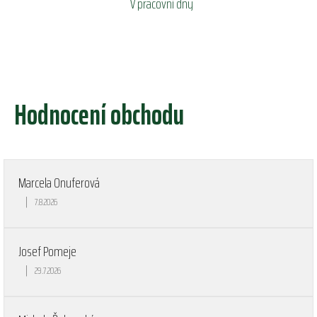
V pracovní dny
Hodnocení obchodu
Marcela Onuferová
|
7.8.2026
Hodnocení obchodu je 5 z 5 hvězdiček.
Josef Pomeje
|
29.7.2026
Hodnocení obchodu je 5 z 5 hvězdiček.