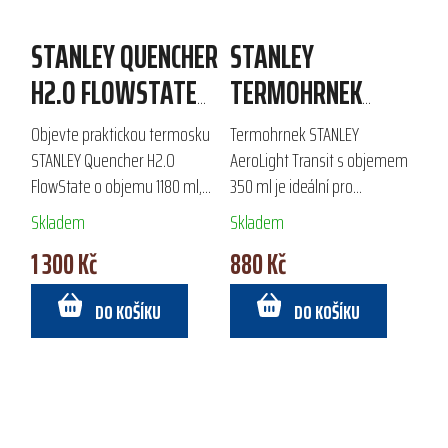
STANLEY QUENCHER
STANLEY
H2.O FLOWSTATE
TERMOHRNEK
TUMBLER 1180
AEROLIGHT
Objevte praktickou termosku
Termohrnek STANLEY
ML/40OZ
TRANSIT 350 ML
STANLEY Quencher H2.O
AeroLight Transit s objemem
FlowState o objemu 1180 ml,
350 ml je ideální pro
ideální pro celodenní
každodenní použití i na
Skladem
Skladem
hydrataci. Vyrobená z
cestách. Díky technologii
1 300 Kč
880 Kč
recyklované nerezové oceli, s
AeroLight™ je o 33 % lehčí než
dvoustěnnou vakuovou...
běžné termohrnky, zajišťuje...
DO KOŠÍKU
DO KOŠÍKU