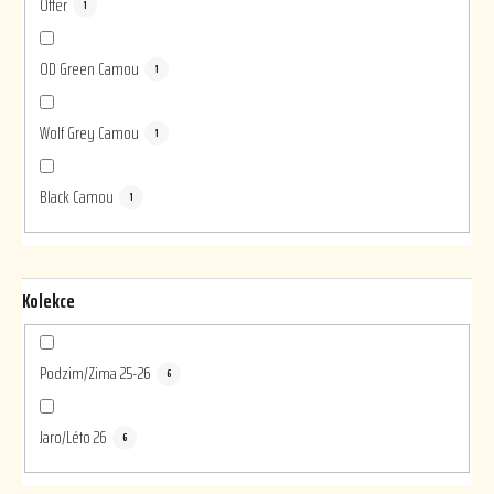
Otter
1
OD Green Camou
1
Wolf Grey Camou
1
Black Camou
1
Kolekce
Podzim/Zima 25-26
6
Jaro/Léto 26
6