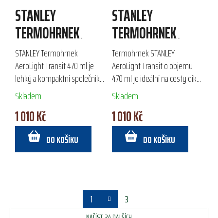
STANLEY
STANLEY
TERMOHRNEK
TERMOHRNEK
AEROLIGHT
AEROLIGHT
STANLEY Termohrnek
Termohrnek STANLEY
TRANSIT 470 ML
TRANSIT 470 ML
AeroLight Transit 470 ml je
AeroLight Transit o objemu
lehký a kompaktní společník
470 ml je ideální na cesty díky
pro udržení teploty vašich
lehké konstrukci a technologii
Skladem
Skladem
nápojů. Díky dvojité vakuové
AeroLight TM. S dvojitou
1 010 Kč
1 010 Kč
izolaci je o 33 % lehčí než
vakuovou izolací udržuje
běžné termohrnky,...
nápoje teplé až 6...
DO KOŠÍKU
DO KOŠÍKU
S
1
3
t
r
NAČÍST 24 DALŠÍCH