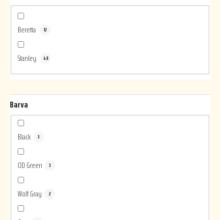
ů
Beretta
12
Stanley
48
Barva
Black
3
OD Green
3
Wolf Gray
2