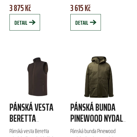
3 875 Kč
3 615 Kč
síťoviny a elastické bavlny,
přiléhavost, zatímco
zajišťuje...
elastické...
DETAIL
DETAIL
PÁNSKÁ VESTA
PÁNSKÁ BUNDA
BERETTA
PINEWOOD NYDALA
WINDSHELL EVO
CLASSIC 2L
Pánská vesta Beretta
Pánská bunda Pinewood