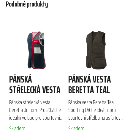
Podobné produkty
PÁNSKÁ
PÁNSKÁ VESTA
STŘELECKÁ VESTA
BERETTA TEAL
BERETTA UNIFORM
SPORTING EVO
Pánská střelecká vesta
Pánská vesta Beretta Teal
PRO 20.20
Beretta Uniform Pro 20.20 je
Sporting EVO je ideální pro
ideální volbou pro sportovní
sportovní střelbu na asfaltové
střelbu a outdoorové aktivity.
holuby. Kombinace bavlny a
Skladem
Skladem
Vyrobena z prodyšné 3D
polyesteru zajišťuje lehkost a