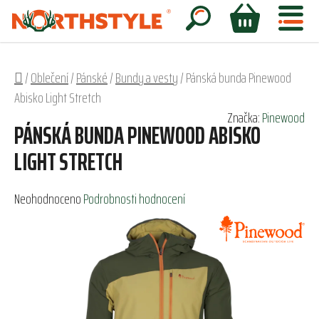
Přejít
na
Hledat
NÁKUPNÍ
obsah
KOŠÍK
Domů
/
Oblečení
/
Pánské
/
Bundy a vesty
/
Pánská bunda Pinewood
Abisko Light Stretch
Značka:
Pinewood
PÁNSKÁ BUNDA PINEWOOD ABISKO
LIGHT STRETCH
Průměrné
Neohodnoceno
Podrobnosti hodnocení
hodnocení
produktu
je
0,0
z
5