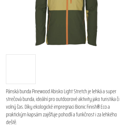
hvězdiček.
Pánská bunda Pinewood Abisko Light Stretch je lehká a super
strečová bunda, ideální pro outdoorové aktivity jako turistika či
volný čas. Díky ekologické impregnaci Bionic Finish® Eco a
praktickým kapsám zajišťuje pohodlí a funkčnost i za lehkého
deště.