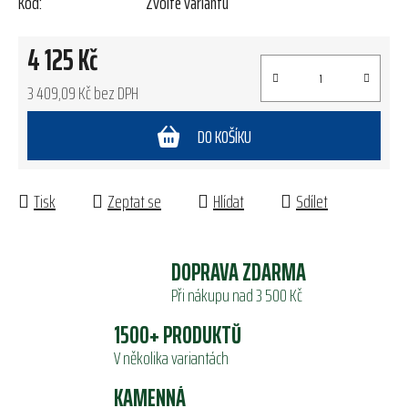
Kód:
Zvolte variantu
4 125 Kč
3 409,09 Kč bez DPH
Měrná cena:
DO KOŠÍKU
Tisk
Zeptat se
Hlídat
Sdílet
DOPRAVA ZDARMA
Při nákupu nad 3 500 Kč
1500+ PRODUKTŮ
V několika variantách
KAMENNÁ