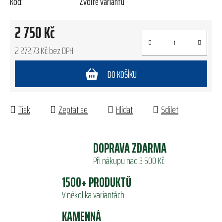
Kód:
Zvolte variantu
2 750 Kč
2 272,73 Kč bez DPH
Měrná cena:
DO KOŠÍKU
Tisk
Zeptat se
Hlídat
Sdílet
DOPRAVA ZDARMA
Při nákupu nad 3 500 Kč
1500+ PRODUKTŮ
V několika variantách
KAMENNÁ