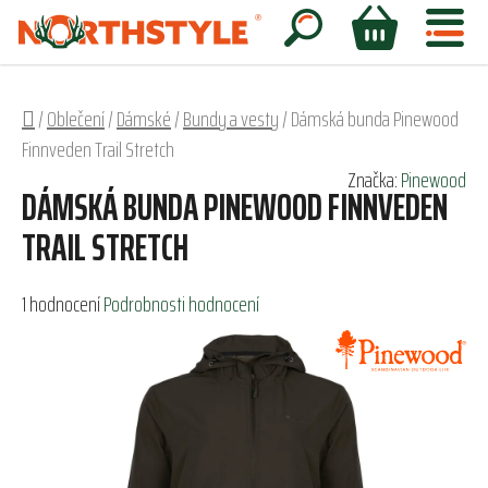
Přejít
na
Hledat
NÁKUPNÍ
obsah
KOŠÍK
Domů
/
Oblečení
/
Dámské
/
Bundy a vesty
/
Dámská bunda Pinewood
Finnveden Trail Stretch
Značka:
Pinewood
DÁMSKÁ BUNDA PINEWOOD FINNVEDEN
TRAIL STRETCH
Průměrné
1 hodnocení
Podrobnosti hodnocení
hodnocení
produktu
je
5,0
z
5