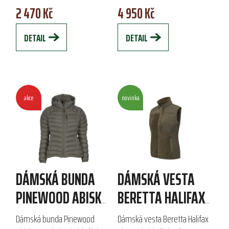
2 470 Kč
4 950 Kč
síťovina zajišťuje skvělou
větruodolná, voděodpudivá a
ventilaci,...
prodyšná, což zaručuje...
DETAIL
DETAIL
akce
novinka
DÁMSKÁ BUNDA
DÁMSKÁ VESTA
PINEWOOD ABISKO
BERETTA HALIFAX
INSULATION
SHERPA
Dámská bunda Pinewood
Dámská vesta Beretta Halifax