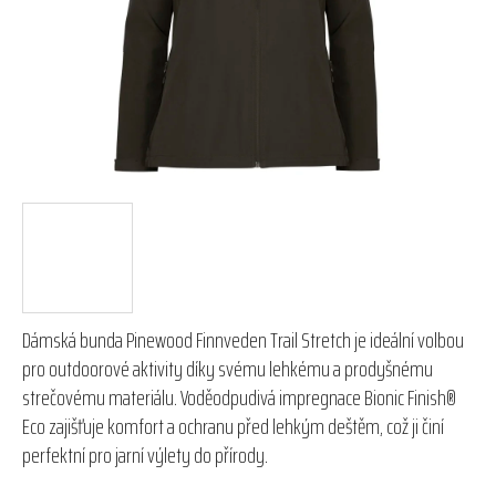
hvězdiček.
Dámská bunda Pinewood Finnveden Trail Stretch je ideální volbou
pro outdoorové aktivity díky svému lehkému a prodyšnému
strečovému materiálu. Voděodpudivá impregnace Bionic Finish®
Eco zajišťuje komfort a ochranu před lehkým deštěm, což ji činí
perfektní pro jarní výlety do přírody.