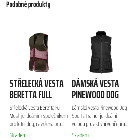
Podobné produkty
STŘELECKÁ VESTA
DÁMSKÁ VESTA
BERETTA FULL
PINEWOOD DOG
MESH
SPORTS TRAINER
Střelecká vesta Beretta Full
Dámská vesta Pinewood Dog
Mesh je ideálním společníkem
Sports Trainer je ideální
pro letní dny, navržena pro
volbou pro aktivní venčení a
sportovní střelbu a
výcvik psů. Vyrobena z
Skladem
Skladem
outdoorové aktivity. Prodyšná
odolného materiálu, je