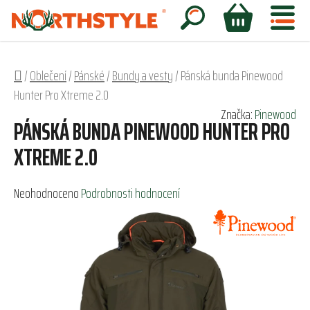
Přejít
na
Hledat
NÁKUPNÍ
obsah
KOŠÍK
Domů
/
Oblečení
/
Pánské
/
Bundy a vesty
/
Pánská bunda Pinewood
Hunter Pro Xtreme 2.0
Značka:
Pinewood
PÁNSKÁ BUNDA PINEWOOD HUNTER PRO
XTREME 2.0
Průměrné
Neohodnoceno
Podrobnosti hodnocení
hodnocení
produktu
je
0,0
z
5