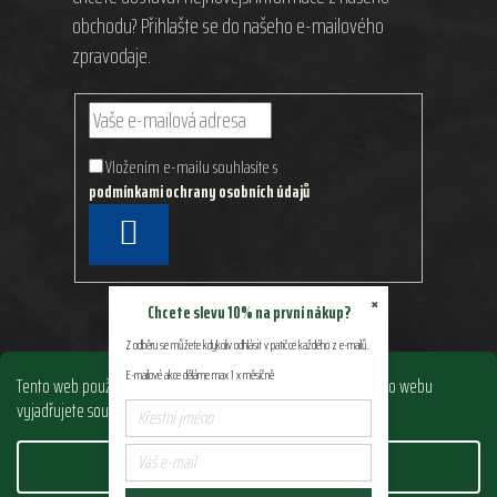
obchodu? Přihlašte se do našeho e-mailového
zpravodaje.
Vložením e-mailu souhlasíte s
podmínkami ochrany osobních údajů
PŘIHLÁSIT
SE
×
Chcete slevu 10% na první nákup?
Z odběru se můžete kdykoliv odhlásit v patičce každého z e-mailů.
E-mailové akce děláme max 1 x měsíčně
Tento web používá soubory cookie. Dalším procházením tohoto webu
vyjadřujete souhlas s jejich používáním.. Více informací
zde
.
Nastavení
Vytvořil Shoptet
&
PekneWeby