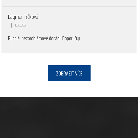
Dagmar Trčková
|
15.7.2026
Hodnocení obchodu je 5 z 5 hvězdiček.
Rychlé, bezproblémové dodání. Doporučuji
ZOBRAZIT VÍCE
Z
á
p