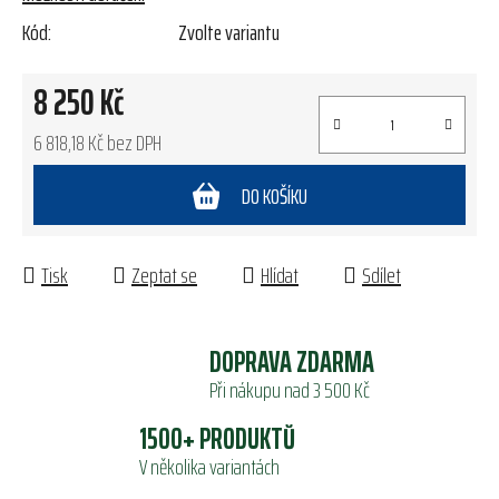
Kód:
Zvolte variantu
8 250 Kč
6 818,18 Kč bez DPH
Měrná cena:
DO KOŠÍKU
Tisk
Zeptat se
Hlídat
Sdílet
DOPRAVA ZDARMA
Při nákupu nad 3 500 Kč
1500+ PRODUKTŮ
V několika variantách