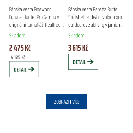
FURUDAL HUNTER
SOFTSHELL
Pánská vesta Pinewood
Pánská vesta Beretta Butte
PRO CAMOU
Furudal Hunter Pro Camou v
Softshell je ideální volbou pro
originální kamufláži Realtree je
outdoorové aktivity v jarních a
ideální pro lovce a aktivní
podzimních měsících.
Skladem
Skladem
pejskaře. Ošetřena impregnací
Vyrobena z lehkého a
2 475 Kč
3 615 Kč
Bionic Finish® proti vodě,
pružného materiálu, zajišťuje
zajišťuje...
vysoký komfort...
4 125 Kč
DETAIL
DETAIL
ZOBRAZIT VÍCE