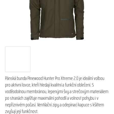
hvězdiček.
Pánská bunda Pinewood Hunter Pro Xtreme 2.0 je ideální volbou
pro aktivní lovce, kteří hledají kvalitní a funkční oblečení. S
voděodolnou membránou, lepenými švy a strečovým materiálem
po stranách zajišťuje maximální pohodlí a volnost pohybu i v
nepříznivém počasí. Ventilační zipy a odepínací kapuce s kšiltem
zvyšují její funkčnost.