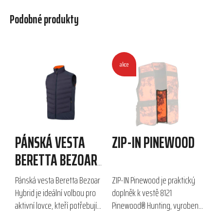
Podobné produkty
akce
PÁNSKÁ VESTA
ZIP-IN PINEWOOD
BERETTA BEZOAR
HYBRID
Pánská vesta Beretta Bezoar
ZIP-IN Pinewood je praktický
Hybrid je ideální volbou pro
doplněk k vestě 8121
aktivní lovce, kteří potřebují
Pinewood® Hunting, vyrobený
spolehlivou vrstvu v
z 100% polyesteru. Díky zipům