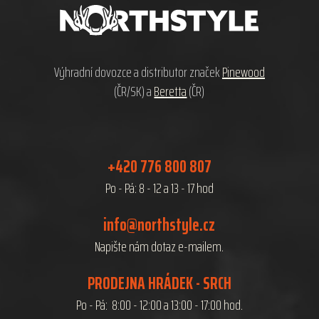
a
t
í
Výhradní dovozce a distributor značek
Pinewood
(ČR/SK) a
Beretta
(ČR)
+420 776 800 807
Po - Pá: 8 - 12 a 13 - 17 hod
info@northstyle.cz
Napište nám dotaz e-mailem.
PRODEJNA HRÁDEK - SRCH
Po - Pá: 8:00 - 12:00 a 13:00 - 17:00 hod.