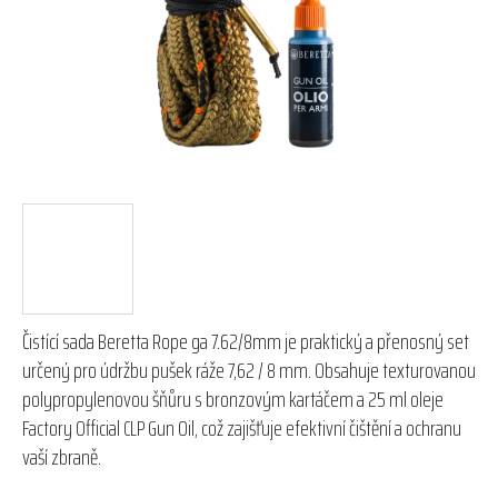
hvězdiček.
Čistící sada Beretta Rope ga 7.62/8mm je praktický a přenosný set
určený pro údržbu pušek ráže 7,62 / 8 mm. Obsahuje texturovanou
polypropylenovou šňůru s bronzovým kartáčem a 25 ml oleje
Factory Official CLP Gun Oil, což zajišťuje efektivní čištění a ochranu
vaší zbraně.