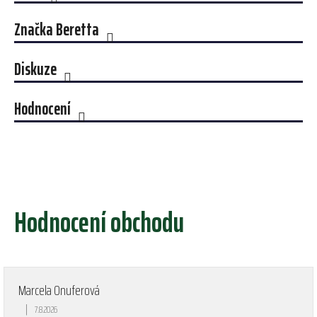
Značka
Beretta
Diskuze
Hodnocení
Hodnocení obchodu
Marcela Onuferová
|
7.8.2026
Hodnocení obchodu je 5 z 5 hvězdiček.