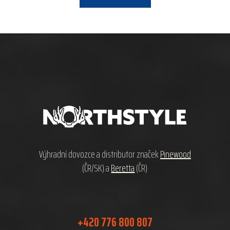
Z
á
p
a
t
í
Výhradní dovozce a distributor značek
Pinewood
(ČR/SK) a
Beretta
(ČR)
+420 776 800 807