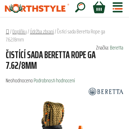
Přejít
na
Hledat
NÁKUPNÍ
obsah
KOŠÍK
Domů
/
Doplňky
/
Údržba zbraní
/
Čistící sada Beretta Rope ga
7.62/8mm
Značka:
Beretta
ČISTÍCÍ SADA BERETTA ROPE GA
7.62/8MM
Průměrné
Neohodnoceno
Podrobnosti hodnocení
hodnocení
produktu
je
0,0
z
5