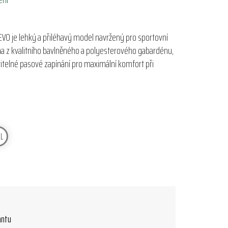
EVO je lehký a přiléhavý model navržený pro sportovní
na z kvalitního bavlněného a polyesterového gabardénu,
avitelné pasové zapínání pro maximální komfort při
L
antu