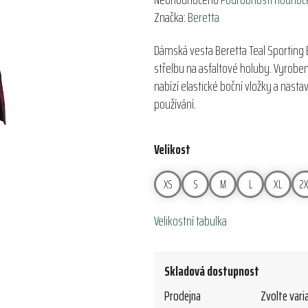
hodnocení
Značka:
Beretta
produktu
Dámská vesta Beretta Teal Sporting 
je
střelbu na asfaltové holuby. Vyrobe
0,0
nabízí elastické boční vložky a nast
z
používání.
5
hvězdiček.
Velikost
XS
S
M
L
XL
2X
Velikostní tabulka
Skladová dostupnost
Prodejna
Zvolte vari