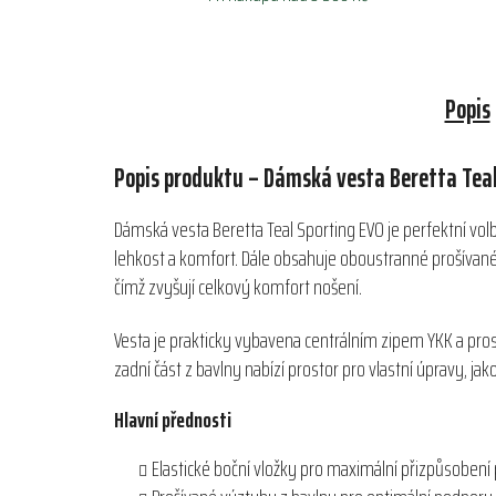
Popis
Popis produktu – Dámská vesta Beretta Teal
Dámská vesta Beretta Teal Sporting EVO je perfektní vol
lehkost a komfort. Dále obsahuje oboustranné prošívané v
čímž zvyšují celkový komfort nošení.
Vesta je prakticky vybavena centrálním zipem YKK a pros
zadní část z bavlny nabízí prostor pro vlastní úpravy, jako
Hlavní přednosti
Elastické boční vložky pro maximální přizpůsobení