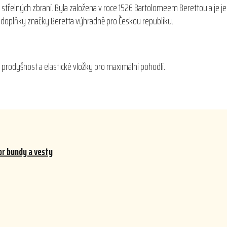
 střelných zbraní. Byla založena v roce 1526 Bartolomeem Berettou a je j
 a doplňky značky Beretta výhradně pro Českou republiku.
ko prodyšnost a elastické vložky pro maximální pohodlí.
r bundy a vesty