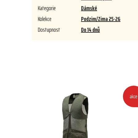
Kategorie
Dámské
Kolekce
Podzim/Zima 25-26
Dostupnost
Do 14 dnů
akce