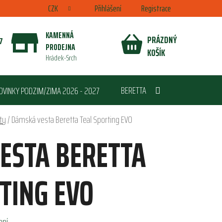
CZK
Přihlášení
Registrace
KAMENNÁ
PRÁZDNÝ
7
PRODEJNA
NÁKUPNÍ
KOŠÍK
Hrádek-Srch
KOŠÍK
BERETTA
OVINKY PODZIM/ZIMA 2026 - 2027
ty
/
Dámská vesta Beretta Teal Sporting EVO
ESTA BERETTA
TING EVO
ení