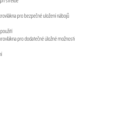
ři střelbě
krovlákna pro bezpečné uložení nábojů
použití
krovlákna pro dodatečné úložné možnosti
ní