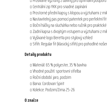
Prošívané výztuhy z bavlny pro optimální podporu p
Centrální zip YKK pro snadné zapínání
Prostorné přední kapsy s klopou a výztuhami z mi
Nastavitelný pas pomocí patentek pro perfektní fit
Boční háčky na sluchátka nebo ručník pro praktické 
Zadní kapsa s dvojitým vstupem a výztuhami z mi
Vyšívané logo Beretta pro stylový vzhled
Střih: Regular fit (klasický střih) pro pohodlné noše
Detaily produktu
Materiál: 65 % polyester, 35 % bavlna
Vhodné použití: sportovní střelba
Roční období: jaro, podzim
Barva: Cordovan Spirit
Kolekce: Podzim/Zima 25-26
O značce