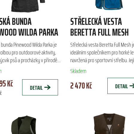
SKÁ BUNDA
STŘELECKÁ VESTA
WOOD WILDA PARKA
BERETTA FULL MESH
bunda Pinewood Wilda Parka je
Střelecká vesta Beretta Full Mesh j
volbou pro outdoorové aktivity,
ideálním společníkem pro horké le
výcvik psů a procházky v přírodě.
navržená pro sportovní střelbu. Její
a z kvalitního polyamidu, nabízí
prodyšná síťovina a bavlněné výzt
m
Skladem
ochranu...
ramenou zajišťují...
95 Kč
2 470 Kč
DETAIL
DETAIL
č