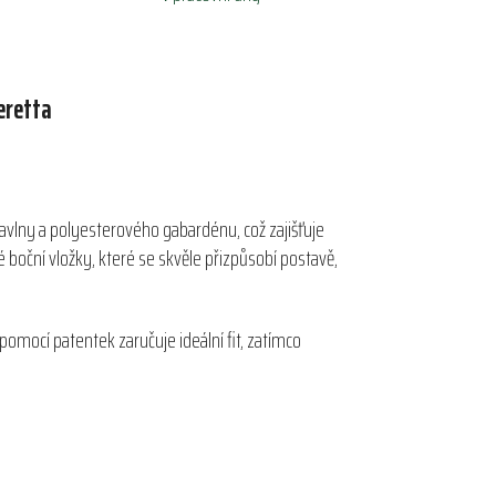
eretta
avlny a polyesterového gabardénu, což zajišťuje
 boční vložky, které se skvěle přizpůsobí postavě,
omocí patentek zaručuje ideální fit, zatímco