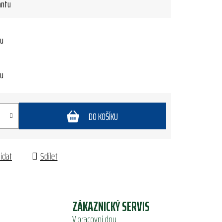
antu
tu
tu
DO KOŠÍKU
lídat
Sdílet
ZÁKAZNICKÝ SERVIS
V pracovní dny