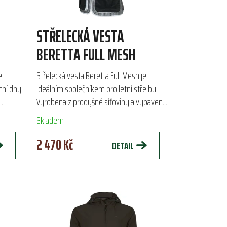
STŘELECKÁ VESTA
BERETTA FULL MESH
e
Střelecká vesta Beretta Full Mesh je
tní dny,
ideálním společníkem pro letní střelbu.
Vyrobena z prodyšné síťoviny a vybavena
uhy na
bavlněnými výztuhami na ramenou,
Skladem
zaručuje lehkost a...
2 470 Kč
DETAIL