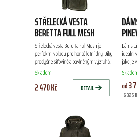
STŘELECKÁ VESTA
DÁM
BERETTA FULL MESH
PINE
Střelecká vesta Beretta Full Mesh je
Dámská 
perfektní volbou pro horké letní dny. Díky
ideální 
prodyšné síťovině a bavlněným výztuhám
jako je 
na ramenou nabízí lehkost a výbornou
Vyroben
Skladem
Sklade
ventilaci, což...
skvělou 
3 7
od
2 470 Kč
DETAIL
6 325 K