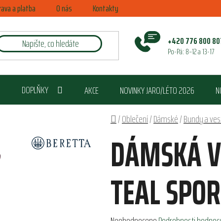
rava a platba
O nás
Kontakty
+420 776 800 80
Po-Pá: 8–12 a 13-17
DOPLŇKY
AKCE
NOVINKY JARO/LÉTO 2026
N
Domů
/
Oblečení
/
Dámské
/
Bundy a ves
DÁMSKÁ V
TEAL SPOR
Průměrné
Neohodnoceno
Podrobnosti hodnoc