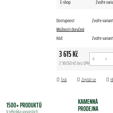
E-shop
Zvolte vari
Dostupnost
Zvolte varian
Možnosti doručení
Kód:
Zvolte varian
3 615 Kč
2 987,60 Kč bez DPH
Měrná cena:
Tisk
Zeptat se
H
KAMENNÁ
1500+ PRODUKTŮ
PRODEJNA
V několika variantách