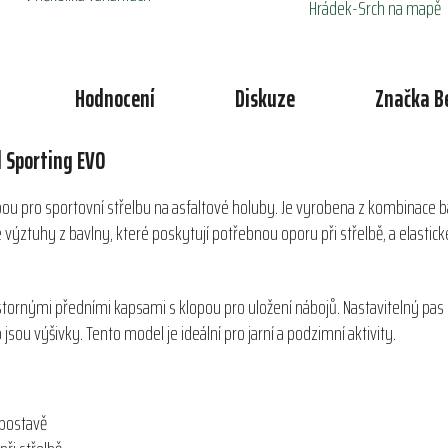
Hrádek-Srch na mapě
Hodnocení
Diskuze
Značka
B
 Sporting EVO
bou pro sportovní střelbu na asfaltové holuby. Je vyrobena z kombinace b
ýztuhy z bavlny, které poskytují potřebnou oporu při střelbě, a elastické
tornými předními kapsami s klopou pro uložení nábojů. Nastavitelný pas p
 jsou výšivky. Tento model je ideální pro jarní a podzimní aktivity.
 postavě