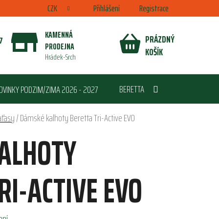
CZK
Přihlášení
Registrace
KAMENNÁ
PRÁZDNÝ
7
PRODEJNA
NÁKUPNÍ
KOŠÍK
Hrádek-Srch
KOŠÍK
BERETTA
OVINKY PODZIM/ZIMA 2026 - 2027
aťasy
/
Dámské kalhoty Beretta Tri-Active EVO
ALHOTY
RI-ACTIVE EVO
ení