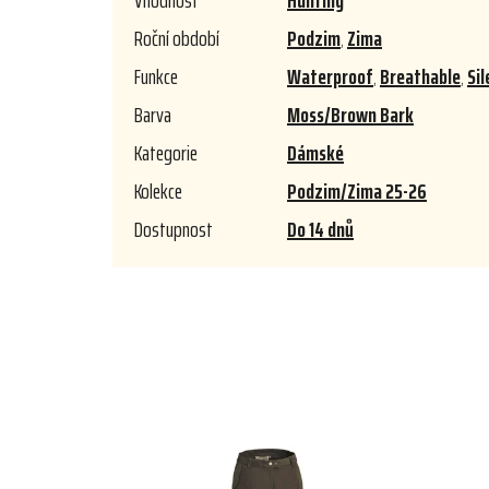
Vhodnost
Hunting
Roční období
Podzim
,
Zima
Funkce
Waterproof
,
Breathable
,
Sil
Barva
Moss/Brown Bark
Kategorie
Dámské
Kolekce
Podzim/Zima 25-26
Dostupnost
Do 14 dnů