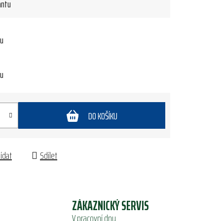
antu
tu
tu
DO KOŠÍKU
lídat
Sdílet
ZÁKAZNICKÝ SERVIS
V pracovní dny