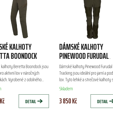
SKÉ KALHOTY
DÁMSKÉ KALHOTY
TTA BOONDOCK
PINEWOOD FURUDAL
TRACKING
kalhoty Beretta Boondock jsou
Dámské kalhoty Pinewood Furudal
pro aktivní lov v náročných
Tracking jsou ideální pro jarní a po
ách. Vyrobené z odolného
lov. Tyto lehké a strečové kalhoty 
u s elastickou tkaninou, zajišťují
membránou od kolen dolů poskytu
m
Skladem
a volnost pohybu. S...
ochranu proti vlhkosti a díky...
 Kč
3 850 Kč
DETAIL
DETAIL