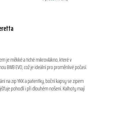
eretta
lem je měkké a tiché mikrovlákno, které v
 BWB EVO, což je ideální pro proměnlivé počasí.
nání na zip YKK a patentky, boční kapsy se zipem
išťuje pohodlí i při dlouhém nošení. Kalhoty mají