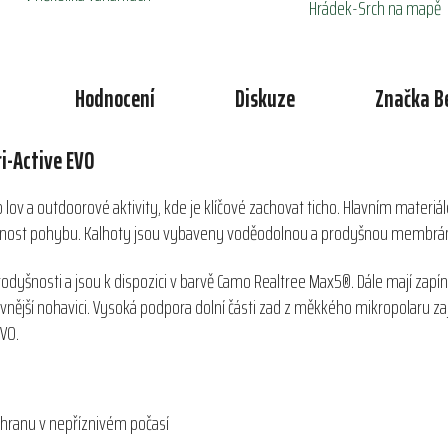
Hrádek-Srch na mapě
Hodnocení
Diskuze
Značka
B
i-Active EVO
lov a outdoorové aktivity, kde je klíčové zachovat ticho. Hlavním materiá
lnost pohybu. Kalhoty jsou vybaveny voděodolnou a prodyšnou membránou
odyšnosti a jsou k dispozici v barvě Camo Realtree Max5®. Dále mají zapí
 vnější nohavici. Vysoká podpora dolní části zad z měkkého mikropolaru zaj
EVO.
ranu v nepříznivém počasí