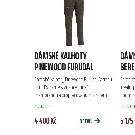
DÁMSKÉ KALHOTY
DÁM
PINEWOOD FURUDAL
BERE
CARIBOU HUNT EXTREME
Dámské kalhoty Pinewood Furudal Caribou
Dámské 
Hunt Extreme s vysoce funkční
ideální 
membránou a propracovaným střihem
podmínk
jsou skvělou volbou pro lov a outdoorové
polyamid
Skladem
Sklade
aktivity. Voděodolné zipy a...
pohodlí 
4 400 Kč
5 175
DETAIL