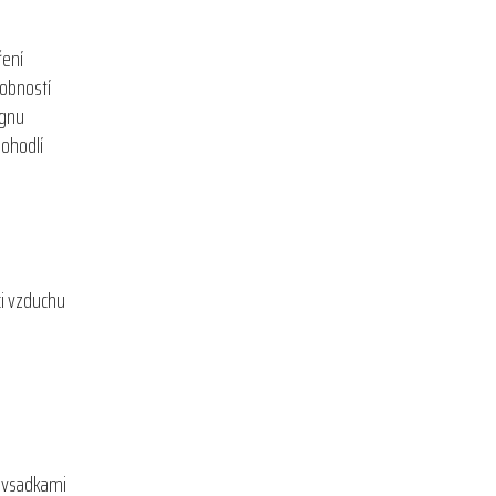
ření
robností
ignu
pohodlí
aci vzduchu
i vsadkami