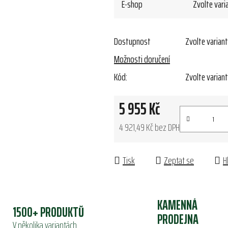
E-shop
Zvolte vari
Dostupnost
Zvolte varian
Možnosti doručení
Kód:
Zvolte varian
5 955 Kč
4 921,49 Kč bez DPH
Měrná cena:
Tisk
Zeptat se
H
KAMENNÁ
1500+ PRODUKTŮ
PRODEJNA
V několika variantách