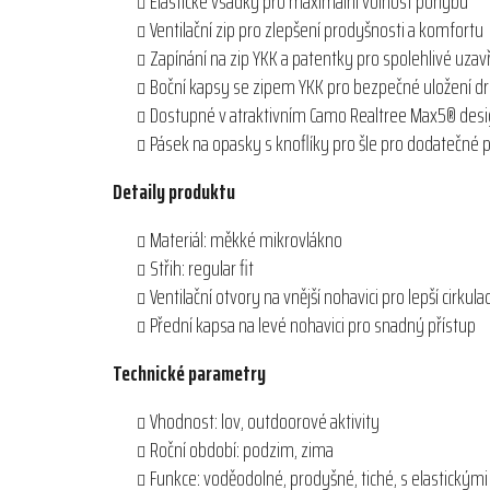
Elastické vsadky pro maximální volnost pohybu
Ventilační zip pro zlepšení prodyšnosti a komfortu
Zapínání na zip YKK a patentky pro spolehlivé uzav
Boční kapsy se zipem YKK pro bezpečné uložení d
Dostupné v atraktivním Camo Realtree Max5® des
Pásek na opasky s knoflíky pro šle pro dodatečné 
Detaily produktu
Materiál: měkké mikrovlákno
Střih: regular fit
Ventilační otvory na vnější nohavici pro lepší cirkul
Přední kapsa na levé nohavici pro snadný přístup
Technické parametry
Vhodnost: lov, outdoorové aktivity
Roční období: podzim, zima
Funkce: voděodolné, prodyšné, tiché, s elastickým