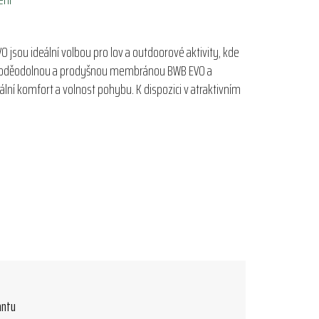
O jsou ideální volbou pro lov a outdoorové aktivity, kde
é voděodolnou a prodyšnou membránou BWB EVO a
lní komfort a volnost pohybu. K dispozici v atraktivním
antu