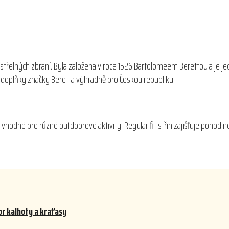
střelných zbraní. Byla založena v roce 1526 Bartolomeem Berettou a je je
 a doplňky značky Beretta výhradně pro Českou republiku.
vhodné pro různé outdoorové aktivity. Regular fit střih zajišťuje pohodln
r kalhoty a kraťasy