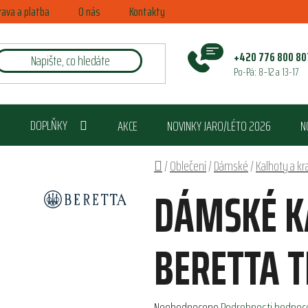
rava a platba
O nás
Kontakty
+420 776 800 80
Po-Pá: 8–12 a 13-17
DOPLŇKY
AKCE
NOVINKY JARO/LÉTO 2026
N
Domů
/
Oblečení
/
Dámské
/
Kalhoty a kr
DÁMSKÉ K
BERETTA T
Průměrné
Neohodnoceno
Podrobnosti hodnoc