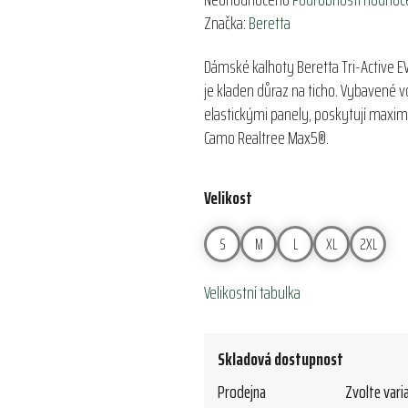
hodnocení
Značka:
Beretta
produktu
Dámské kalhoty Beretta Tri-Active EV
je
je kladen důraz na ticho. Vybaven
0,0
elastickými panely, poskytují maximá
z
Camo Realtree Max5®.
5
hvězdiček.
Velikost
S
M
L
XL
2XL
Velikostní tabulka
Skladová dostupnost
Prodejna
Zvolte vari