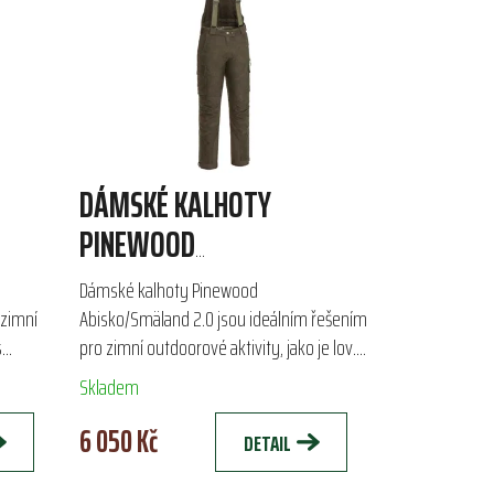
DÁMSKÉ KALHOTY
PINEWOOD
ABISKO/SMÄLAND 2.0
Dámské kalhoty Pinewood
dzimní
Abisko/Smäland 2.0 jsou ideálním řešením
s
pro zimní outdoorové aktivity, jako je lov.
jí
Tyto zateplené kalhoty s vysokým pasem
Skladem
a odepnými kšandami nabízejí...
6 050 Kč
DETAIL