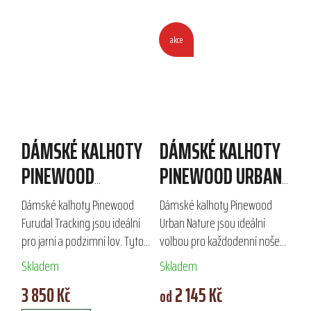
akce
DÁMSKÉ KALHOTY
DÁMSKÉ KALHOTY
PINEWOOD
PINEWOOD URBAN
FURUDAL TRACKING
NATURE
Dámské kalhoty Pinewood
Dámské kalhoty Pinewood
Furudal Tracking jsou ideální
Urban Nature jsou ideální
pro jarní a podzimní lov. Tyto
volbou pro každodenní nošení
lehké a strečové kalhoty s
i outdoorové aktivity.
Skladem
Skladem
membránou od kolen dolů
Vyrobené z kvalitních
3 850 Kč
2 145 Kč
poskytují ochranu proti
materiálů, částečně strečové a
od