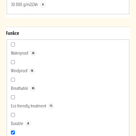
30.000 g/m2/24h
8
Funkce
Waterproof
26
Windproof
36
Breathable
85
Eco friendly treatment
75
Durable
31