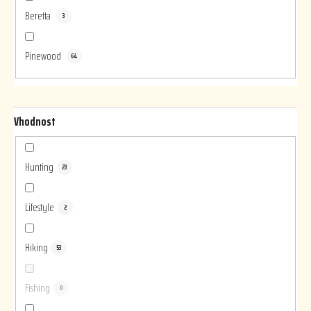
Beretta
3
Pinewood
64
Vhodnost
Hunting
23
Lifestyle
2
Hiking
53
Fishing
0