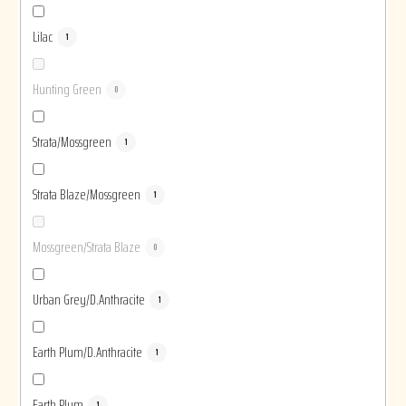
Lilac
1
Hunting Green
0
Strata/Mossgreen
1
Strata Blaze/Mossgreen
1
Mossgreen/Strata Blaze
0
Urban Grey/D.Anthracite
1
Earth Plum/D.Anthracite
1
Earth Plum
1