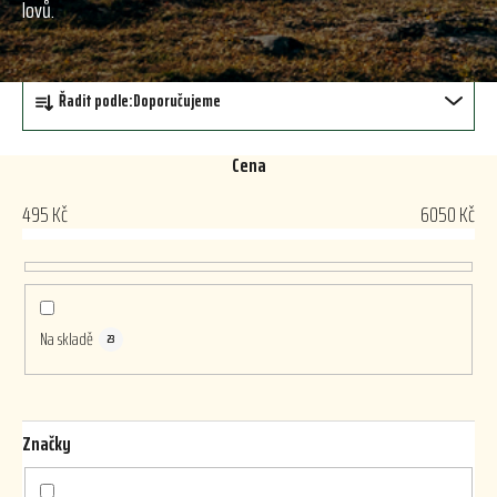
lovů.
Ř
Řadit podle:
Doporučujeme
a
z
e
Cena
n
495
Kč
6050
Kč
í
p
r
o
d
Na skladě
23
u
k
t
Značky
ů