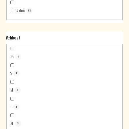
Do 14 dnů
52
Velikost
XS
0
S
3
M
3
L
3
XL
3