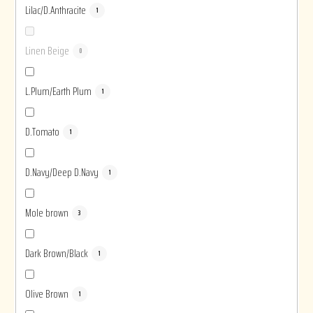
Lilac/D.Anthracite
1
Linen Beige
0
L.Plum/Earth Plum
1
D.Tomato
1
D.Navy/Deep D.Navy
1
Mole brown
3
Dark Brown/Black
1
Olive Brown
1