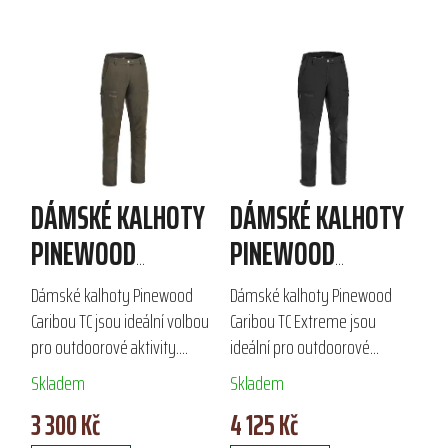
DÁMSKÉ KALHOTY
DÁMSKÉ KALHOTY
PINEWOOD
PINEWOOD
CARIBOU TC
CARIBOU TC
Dámské kalhoty Pinewood
Dámské kalhoty Pinewood
EXTREME
Caribou TC jsou ideální volbou
Caribou TC Extreme jsou
pro outdoorové aktivity.
ideální pro outdoorové
Vyrobené z odolného
aktivity, jako je turistika a lov.
Skladem
Skladem
materiálu TC-Lite™, poskytují
Vyrobeny z odolného TC-lite™
3 300 Kč
4 125 Kč
4-way stretch elastičnost na
materiálu, nabízejí vysokou