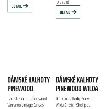
vlhkosti a díky...
prodyšné, zaručují...
3 575 Kč
DETAIL
DETAIL
DÁMSKÉ KALHOTY
DÁMSKÉ KALHOTY
PINEWOOD
PINEWOOD WILDA
VÄRNAMO VINTAGE
STRETCH SHELL
Dámské kalhoty Pinewood
Dámské kalhoty Pinewood
CANVAS
Värnamo Vintage Canvas
Wilda Stretch Shell jsou