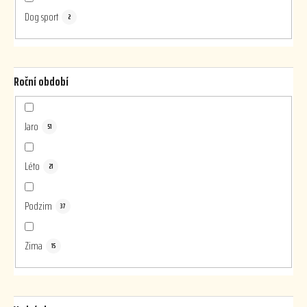
Dog sport
2
Roční období
Jaro
51
Léto
21
Podzim
37
Zima
15