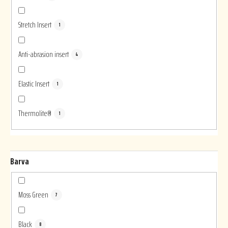
Stretch Insert
1
Anti-abrasion insert
4
Elastic Insert
1
Thermolite®
1
Barva
Moss Green
7
Black
8