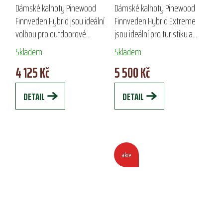
FINNVEDEN HYBRID
FINNVEDEN HYBRID
Dámské kalhoty Pinewood
Dámské kalhoty Pinewood
EXTREME
Finnveden Hybrid jsou ideální
Finnveden Hybrid Extreme
volbou pro outdoorové
jsou ideální pro turistiku a
aktivity a lov. Vyrobené z
outdoorové aktivity v
Skladem
Skladem
kvalitního strečového
náročných podmínkách. Díky
4 125 Kč
5 500 Kč
materiálu, nabízejí pohodlí a
strečovému materiálu,
volnost pohybu. S...
voděodolnosti,...
DETAIL
DETAIL
akce