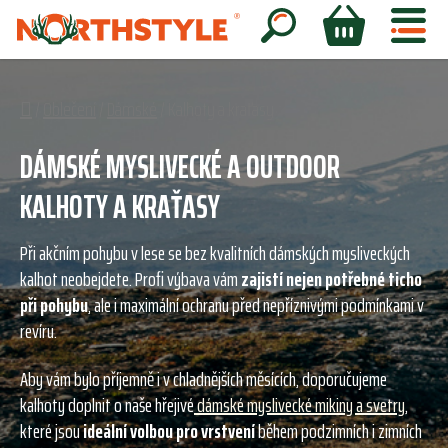
Přejít
na
Hledat
NÁKUPNÍ
obsah
KOŠÍK
Domů
/
Oblečení
/
Dámské
/
Kalhoty a kraťasy
DÁMSKÉ MYSLIVECKÉ A OUTDOOR
KALHOTY A KRAŤASY
Při akčním pohybu v lese se bez kvalitních dámských mysliveckých
kalhot neobejdete. Profi výbava vám
zajistí nejen potřebné ticho
při pohybu
, ale i maximální ochranu před nepříznivými podmínkami v
revíru.
Aby vám bylo příjemně i v chladnějších měsících, doporučujeme
kalhoty doplnit o naše hřejivé
dámské myslivecké mikiny a svetry
,
které jsou
ideální volbou pro vrstvení
během podzimních i zimních