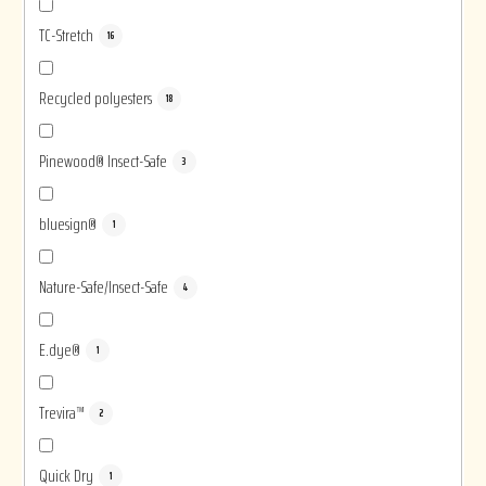
TC-Stretch
16
Recycled polyesters
18
Pinewood® Insect-Safe
3
bluesign®
1
Nature-Safe/Insect-Safe
4
E.dye®
1
Trevira™
2
Quick Dry
1