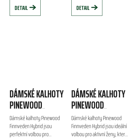
kolenech a zadní...
voděodolnost a...
DETAIL
DETAIL
DÁMSKÉ KALHOTY
DÁMSKÉ KALHOTY
PINEWOOD
PINEWOOD
FINNVEDEN HYBRID
FINNVEDEN HYBRID
Dámské kalhoty Pinewood
Dámské kalhoty Pinewood
Finnveden Hybrid jsou
Finnveden Hybrid jsou ideální
perfektní volbou pro
volbou pro aktivní ženy, které