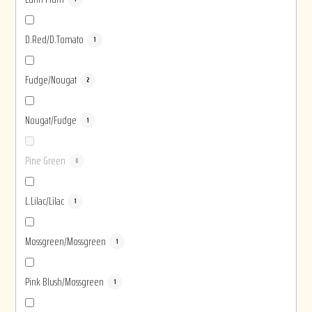
D.Red/D.Tomato
1
Fudge/Nougat
2
Nougat/Fudge
1
Pine Green
0
L.Lilac/Lilac
1
Mossgreen/Mossgreen
1
Pink Blush/Mossgreen
1