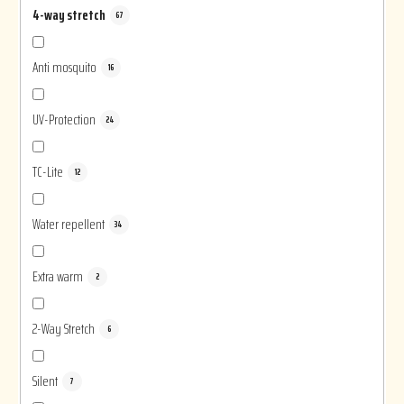
4-way stretch
67
Anti mosquito
16
UV-Protection
24
TC-Lite
12
Water repellent
34
Extra warm
2
2-Way Stretch
6
Silent
7