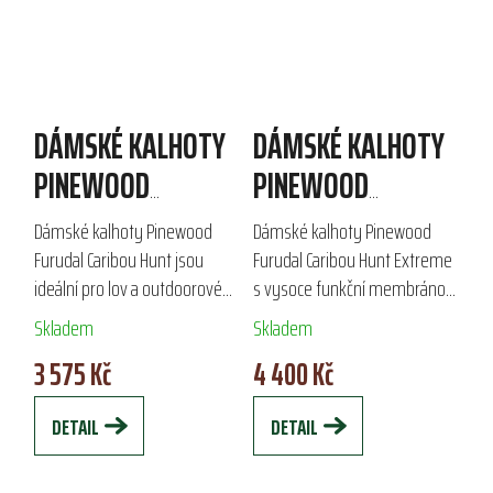
DÁMSKÉ KALHOTY
DÁMSKÉ KALHOTY
PINEWOOD
PINEWOOD
FURUDAL CARIBOU
FURUDAL CARIBOU
Dámské kalhoty Pinewood
Dámské kalhoty Pinewood
HUNT
HUNT EXTREME
Furudal Caribou Hunt jsou
Furudal Caribou Hunt Extreme
ideální pro lov a outdoorové
s vysoce funkční membránou
aktivity. Vyrobeny z kvalitního
a propracovaným střihem
Skladem
Skladem
materiálu s technologií Bionic
jsou skvělou volbou pro lov a
3 575 Kč
4 400 Kč
Finish® Eco, poskytují
outdoorové aktivity.
odolnost...
Voděodolné zipy a...
DETAIL
DETAIL