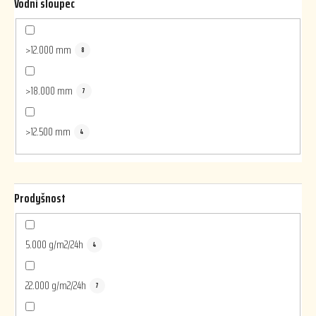
Vodní sloupec
>12.000 mm
8
>18.000 mm
7
>12.500 mm
4
Prodyšnost
5.000 g/m2/24h
4
22.000 g/m2/24h
7