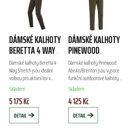
p
i
s
p
r
DÁMSKÉ KALHOTY
DÁMSKÉ KALHOTY
o
d
BERETTA 4 WAY
PINEWOOD
u
STRETCH
ABISKO/BRENTON
k
Dámské kalhoty Beretta 4
Dámské kalhoty Pinewood
t
Way Stretch jsou ideální
Abisko/Brenton jsou vysoce
ů
volbou pro aktivní lov v
funkční outdoorové kalhoty s
náročných terénech s hustou
kombinací prodyšnosti a
Skladem
Skladem
vegetací. Díky vyztuženým
voděodolnosti, ideální pro
5 175 Kč
4 125 Kč
kolenům a ventilačním
aktivní ženy. Vyrobené z
otvorům po stranách...
kvalitního...
DETAIL
DETAIL