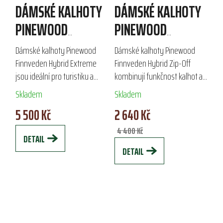
DÁMSKÉ KALHOTY
DÁMSKÉ KALHOTY
PINEWOOD
PINEWOOD
FINNVEDEN HYBRID
FINNVEDEN HYBRID
Dámské kalhoty Pinewood
Dámské kalhoty Pinewood
EXTREME
ZIP-OFF
Finnveden Hybrid Extreme
Finnveden Hybrid Zip-Off
jsou ideální pro turistiku a
kombinují funkčnost kalhot a
outdoorové aktivity. Vyrobené
kraťasů v jednom.
Skladem
Skladem
z kvalitní směsi polyesteru,
Impregnované pro ochranu
5 500 Kč
2 640 Kč
bavlny a elastanu, poskytují...
před deštěm a rosou, jejich
vysoká prodyšnost a UV...
4 400 Kč
DETAIL
DETAIL