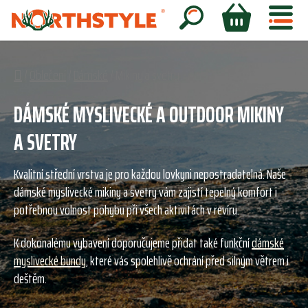
Přejít
na
Hledat
NÁKUPNÍ
obsah
KOŠÍK
Domů
/
Oblečení
/
Dámské
/
Mikiny a svetry
DÁMSKÉ MYSLIVECKÉ A OUTDOOR MIKINY
A SVETRY
Kvalitní střední vrstva je pro každou lovkyni nepostradatelná. Naše
dámské myslivecké mikiny a svetry vám zajistí tepelný komfort i
potřebnou volnost pohybu při všech aktivitách v revíru.
K dokonalému vybavení doporučujeme přidat také funkční
dámské
myslivecké bundy
, které vás spolehlivě ochrání před silným větrem i
deštěm.