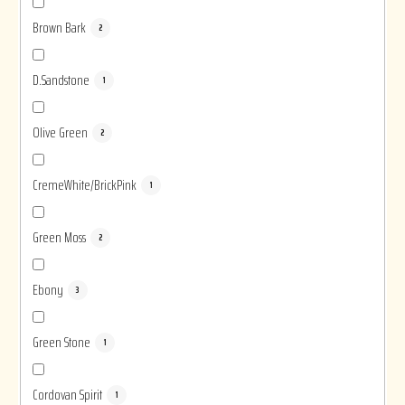
Brown Bark
2
D.Sandstone
1
Olive Green
2
CremeWhite/BrickPink
1
Green Moss
2
Ebony
3
Green Stone
1
Cordovan Spirit
1