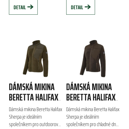
bočními panely,...
fleecem poskytuje optimální...
DETAIL
DETAIL
DÁMSKÁ MIKINA
DÁMSKÁ MIKINA
BERETTA HALIFAX
BERETTA HALIFAX
SHERPA
SHERPA
Dámská mikina Beretta Halifax
Dámská mikina Beretta Halifax
Sherpa je ideálním
Sherpa je ideálním
společníkem pro outdoorové
společníkem pro chladné dny.