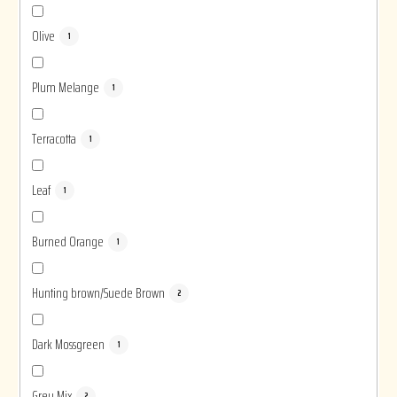
Olive
1
Plum Melange
1
Terracotta
1
Leaf
1
Burned Orange
1
Hunting brown/Suede Brown
2
Dark Mossgreen
1
Grey Mix
2