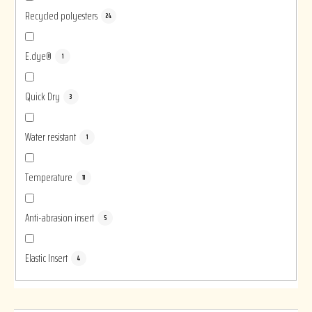
Recycled polyesters
24
E.dye®
1
Quick Dry
3
Water resistant
1
Temperature
11
Anti-abrasion insert
5
Elastic Insert
4