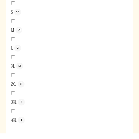
S
57
M
59
L
58
XL
60
2XL
63
3XL
9
4XL
1