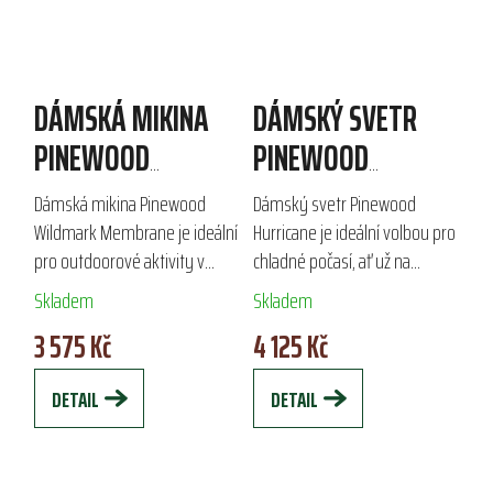
DÁMSKÁ MIKINA
DÁMSKÝ SVETR
PINEWOOD
PINEWOOD
WILDMARK
HURRICANE
Dámská mikina Pinewood
Dámský svetr Pinewood
MEMBRANE
Wildmark Membrane je ideální
Hurricane je ideální volbou pro
pro outdoorové aktivity v
chladné počasí, ať už na
chladném počasí. Vyrobena z
turistiku nebo volný čas. Tento
Skladem
Skladem
jemného 240g fleece s anti-
funkční svetr s krátkým zipem
3 575 Kč
4 125 Kč
pilling funkcí, nabízí vodě a
a stojáčkem kombinuje 50 %
větru odolné...
vlny a 50...
DETAIL
DETAIL