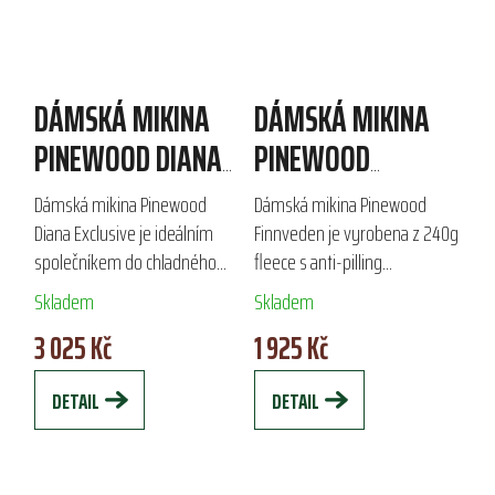
DÁMSKÁ MIKINA
DÁMSKÁ MIKINA
PINEWOOD DIANA
PINEWOOD
EXCLUSIVE
FINNVEDEN
Dámská mikina Pinewood
Dámská mikina Pinewood
Diana Exclusive je ideálním
Finnveden je vyrobena z 240g
společníkem do chladného
fleece s anti-pilling
počasí. Vyrobena z kvalitního
technologií, která zajišťuje
Skladem
Skladem
240g fleece s technologií anti-
dlouhou životnost. S ženským
3 025 Kč
1 925 Kč
pilling, zajišťuje skvělou
střihem a praktickými
tepelnou...
kapsami je ideální jako...
DETAIL
DETAIL