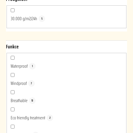
30.000 g/m2/24h
5
Funkce
Waterproof
1
Windproof
7
Breathable
13
Eco friendly treatment
2