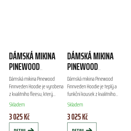
DÁMSKÁ MIKINA
DÁMSKÁ MIKINA
PINEWOOD
PINEWOOD
FINNVEDEN HOODIE
FINNVEDEN HOODIE
Dámská mikina Pinewood
Dámská mikina Pinewood
Finnveden Hoodie je vyrobena
Finnveden Hoodie je teplý a
z kvalitního fleesu, který
funkční kousek z kvalitního
poskytuje teplo a pohodlí.
fleecu, který zaručuje pohodlí
Skladem
Skladem
Díky otvorům na palce a
a tepelnou izolaci. Díky
3 025 Kč
3 025 Kč
praktickým kapsám na zip je
otvorům na palce a
ideální pro...
praktickým kapsám na...
DETAIL
DETAIL