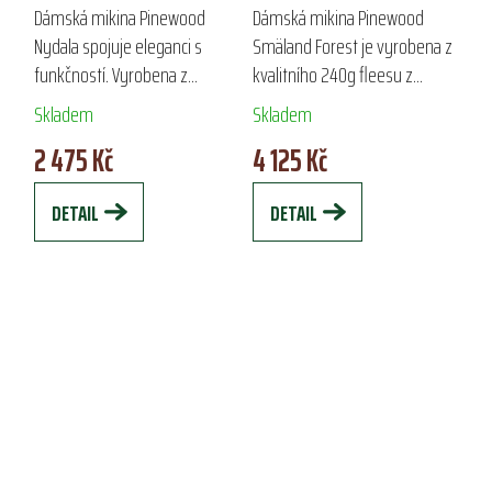
SMÄLAND FOREST
Dámská mikina Pinewood
Dámská mikina Pinewood
Nydala spojuje eleganci s
Smäland Forest je vyrobena z
funkčností. Vyrobena z
kvalitního 240g fleesu z
kvalitního teplého fleesu,
recyklovaného polyesteru,
Skladem
Skladem
poskytuje vynikající tepelnou
ideální pro lov a outdoorové
2 475 Kč
4 125 Kč
izolaci a pohodlí. Praktické
aktivity. Díky tichému
kapsy na zip a...
materiálu ji můžete...
DETAIL
DETAIL