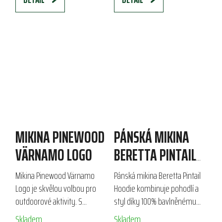
MIKINA PINEWOOD
PÁNSKÁ MIKINA
VÄRNAMO LOGO
BERETTA PINTAIL
HOODIE
Mikina Pinewood Värnamo
Pánská mikina Beretta Pintail
Logo je skvělou volbou pro
Hoodie kombinuje pohodlí a
outdoorové aktivity. S
styl díky 100% bavlněnému
kartáčovanou fleecovou
materiálu. S praktickou kapucí
Skladem
Skladem