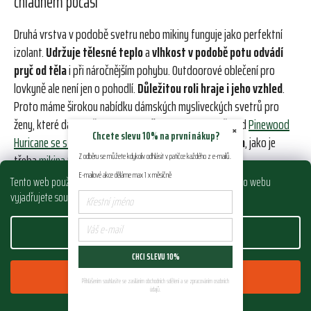
chladném počasí
r
v
Druhá vrstva v podobě svetru nebo mikiny funguje jako perfektní
k
izolant.
Udržuje tělesné teplo
a
vlhkost v podobě potu odvádí
y
pryč od těla
i při náročnějším pohybu. Outdoorové oblečení pro
v
lovkyně ale není jen o pohodlí.
Důležitou roli hraje i jeho vzhled
.
ý
p
Proto máme širokou nabídku dámských mysliveckých svetrů pro
i
ženy, které dávají přednost
tradičnímu stylu
(například
Pinewood
×
s
Chcete slevu 10% na první nákup?
Huricane se stojáčkem
), tak
pohodlné mikiny se zipem
, jako je
u
třeba
mikina Sherpa od Beretty
.
Z odběru se můžete kdykoliv odhlásit v patičce každého z e-mailů.
E-mailové akce děláme max 1 x měsíčně
Tento web používá soubory cookie. Dalším procházením tohoto webu
Tyto kousky od renomovaných značek vynikají svou
hřejivostí,
vyjadřujete souhlas s jejich používáním.. Více informací
zde
.
odolností a nadčasovým vzhledem
, který skvěle doplní váš outfit
v lese i při běžném nošení v civilu.
Nastavení
CHCI SLEVU 10%
Všechny modely v naší nabídce jsou navrženy s důrazem na specifika
Souhlasím
ženské postavy, díky čemuž skvěle sedí a neomezují v pohybu ani při
Přihlášením souhlasíte se zasíláním obchodních sdělení a se zpracováním osobních
údajů.
střelbě
nebo práci v lese. Odolné materiály a precizní zpracování jsou