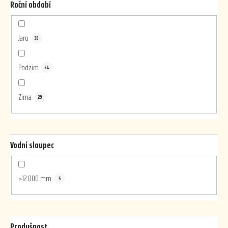
Roční období
Jaro
38
Podzim
64
Zima
29
Vodní sloupec
>12.000 mm
5
Prodyšnost