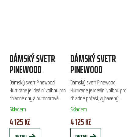
DÁMSKÝ SVETR
DÁMSKÝ SVETR
PINEWOOD
PINEWOOD
HURRICANE
HURRICANE
Dámský svetr Pinewood
Dámský svetr Pinewood
Hurricane je ideální volbou pro
Hurricane je ideální volbou pro
chladné dny a outdoorové
chladné počasí, vybavený
aktivity. Díky kombinaci
stojáčkem a krátkým zipem
Skladem
Skladem
odolných materiálů, jako je 50
pro maximální pohodlí. Jeho
4 125 Kč
4 125 Kč
% vlna a 50 % akryl, poskytuje
membrána zajišťuje
vynikající...
nepromokavost a...
DETAIL
DETAIL