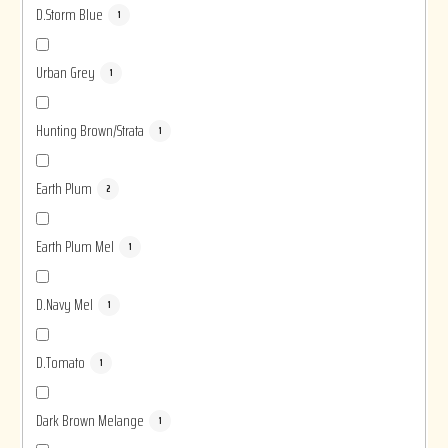
D.Storm Blue
1
Urban Grey
1
Hunting Brown/Strata
1
Earth Plum
2
Earth Plum Mel
1
D.Navy Mel
1
D.Tomato
1
Dark Brown Melange
1