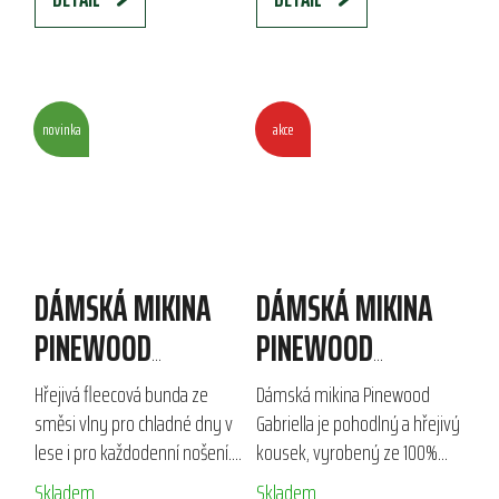
novinka
akce
DÁMSKÁ MIKINA
DÁMSKÁ MIKINA
PINEWOOD
PINEWOOD
FINNVEDEN WOLL
GABRIELLA
Hřejivá fleecová bunda ze
Dámská mikina Pinewood
směsi vlny pro chladné dny v
Gabriella je pohodlný a hřejivý
lese i pro každodenní nošení.
kousek, vyrobený ze 100%
Měkká a pružná bunda, která
polyesteru. Díky měkkému
Skladem
Skladem