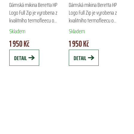
FULL ZIP
FULL ZIP
Dámská mikina Beretta HP
Dámská mikina Beretta HP
Logo Full Zip je vyrobena z
Logo Full Zip je vyrobena z
kvalitního termofleecu o
kvalitního termofleecu o
gramáži 190 g/m2, který
gramáži 190 g/m2, což
Skladem
Skladem
poskytuje vynikající tepelný
zaručuje vynikající tepelný
1 950 Kč
1 950 Kč
komfort. Ideální jako
komfort. Díky zipovému
termoizolační vrstva pro...
zapínání a elastickým...
DETAIL
DETAIL