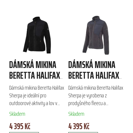
V
ý
p
i
s
p
r
DÁMSKÁ MIKINA
DÁMSKÁ MIKINA
o
d
BERETTA HALIFAX
BERETTA HALIFAX
u
SHERPA
SHERPA
k
Dámská mikina Beretta Halifax
Dámská mikina Beretta Halifax
t
Sherpa je ideální pro
Sherpa je vyrobena z
ů
outdoorové aktivity a lov v
prodyšného fleecu a
chladnějším počasí. Vyrobena
elastických bočních panelů,
Skladem
Skladem
z prodyšného fleecu s
které zajišťují maximální
4 395 Kč
4 395 Kč
gramáží 300 g a elastickými
volnost pohybu. S 300g