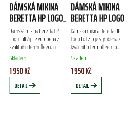
DÁMSKÁ MIKINA
DÁMSKÁ MIKINA
BERETTA HP LOGO
BERETTA HP LOGO
FULL ZIP
FULL ZIP
Dámská mikina Beretta HP
Dámská mikina Beretta HP
Logo Full Zip je vyrobena z
Logo Full Zip je vyrobena z
kvalitního termofleecu o
kvalitního termofleecu o
gramáži 190 g/m2, který
gramáži 190 g/m2, který
Skladem
Skladem
poskytuje vynikající tepelný
poskytuje vynikající tepelný
1 950 Kč
1 950 Kč
komfort. Ideální jako
komfort. Díky praktickému
termoizolační vrstva pro...
zapínání na zip a...
DETAIL
DETAIL