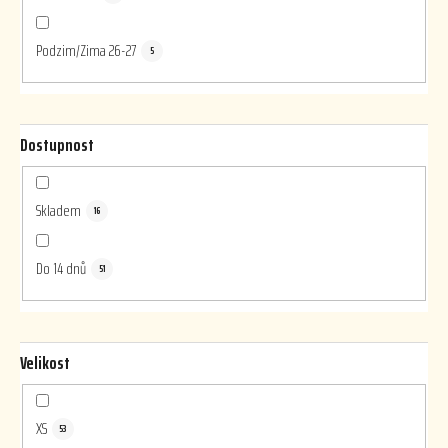
Podzim/Zima 26-27
5
Dostupnost
Skladem
16
Do 14 dnů
51
Velikost
XS
53