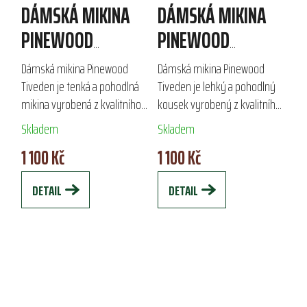
DÁMSKÁ MIKINA
DÁMSKÁ MIKINA
PINEWOOD
PINEWOOD
TIVEDEN
TIVEDEN
Dámská mikina Pinewood
Dámská mikina Pinewood
Tiveden je tenká a pohodlná
Tiveden je lehký a pohodlný
mikina vyrobená z kvalitního
kousek vyrobený z kvalitního
180g fleece materiálu. Díky
180g fleece materiálu. Díky
Skladem
Skladem
anti-pilling funkci je ideální
funkci anti-pilling je ideální
1 100 Kč
1 100 Kč
jako doplňková vrstva pro
jako další vrstva pro
outdoorové...
outdoorové...
DETAIL
DETAIL