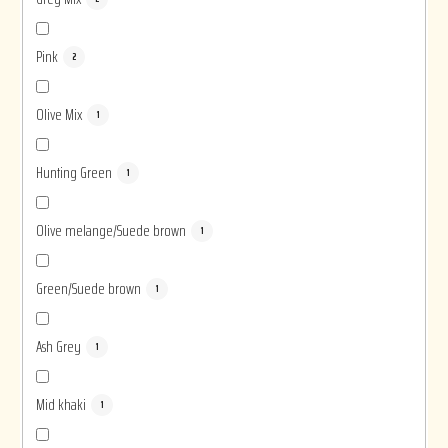
Pink
2
Olive Mix
1
Hunting Green
1
Olive melange/Suede brown
1
Green/Suede brown
1
Ash Grey
1
Mid khaki
1