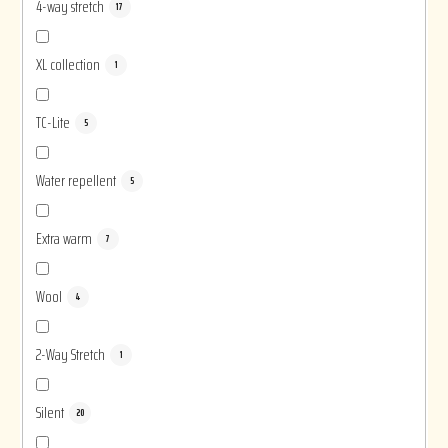
4-way stretch
17
XL collection
1
TC-Lite
5
Water repellent
5
Extra warm
7
Wool
4
2-Way Stretch
1
Silent
20