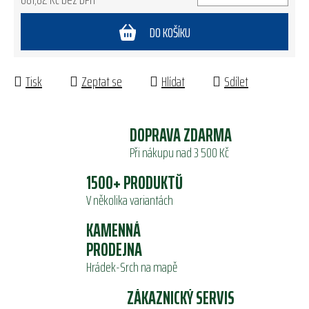
Měrná cena:
DO KOŠÍKU
Tisk
Zeptat se
Hlídat
Sdílet
DOPRAVA ZDARMA
Při nákupu nad 3 500 Kč
1500+ PRODUKTŮ
V několika variantách
KAMENNÁ
PRODEJNA
Hrádek-Srch na mapě
ZÁKAZNICKÝ SERVIS