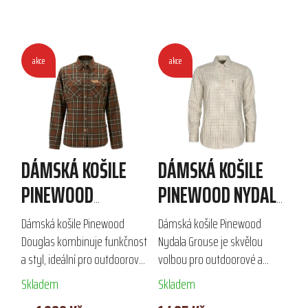
akce
akce
DÁMSKÁ KOŠILE
DÁMSKÁ KOŠILE
PINEWOOD
PINEWOOD NYDALA
DOUGLAS
GROUSE
Dámská košile Pinewood
Dámská košile Pinewood
Douglas kombinuje funkčnost
Nydala Grouse je skvělou
a styl, ideální pro outdoorové
volbou pro outdoorové a
aktivity. Díky membráně
lovecké aktivity. Vyrobena z
Skladem
Skladem
poskytuje voděodolnost a
příjemného materiálu (50%