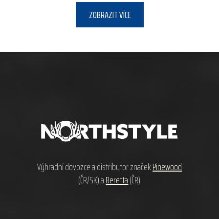
ZOBRAZIT VÍCE
Z
á
p
a
t
í
Výhradní dovozce a distributor značek
Pinewood
(ČR/SK) a
Beretta
(ČR)