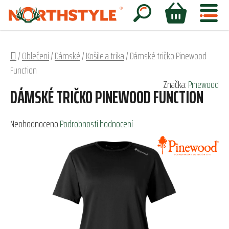
Přejít
na
Hledat
NÁKUPNÍ
obsah
KOŠÍK
Domů
/
Oblečení
/
Dámské
/
Košile a trika
/
Dámské tričko Pinewood
Function
Značka:
Pinewood
DÁMSKÉ TRIČKO PINEWOOD FUNCTION
Průměrné
Neohodnoceno
Podrobnosti hodnocení
hodnocení
produktu
je
0,0
z
5
hvězdiček.