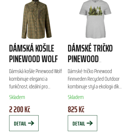
DÁMSKÁ KOŠILE
DÁMSKÉ TRIČKO
PINEWOOD WOLF
PINEWOOD
FINNVEDEN
Dámská košile Pinewood Wolf
Dámské tričko Pinewood
RECYCLED
kombinuje eleganci a
Finnveden Recycled Outdoor
funkčnost, ideální pro
kombinuje styl a ekologii díky
OUTDOOR
outdoorové aktivity a lov.
100% recyklovanému
Skladem
Skladem
Vyrobena z lehkého a snadno
materiálu z bavlny a
2 200 Kč
825 Kč
udržovatelného materiálu,
polyesteru. V-střih u krku a
nabízí stylové žakárové...
barevný potisk na přední...
DETAIL
DETAIL