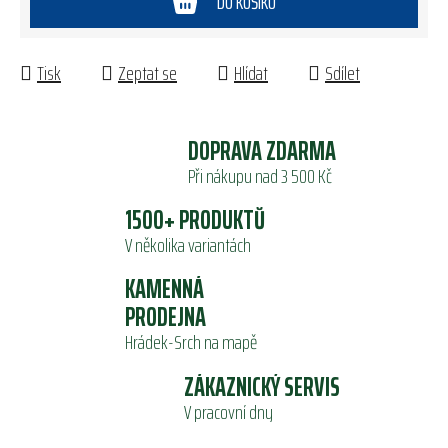
DO KOŠÍKU
Tisk
Zeptat se
Hlídat
Sdílet
DOPRAVA ZDARMA
Při nákupu nad 3 500 Kč
1500+ PRODUKTŮ
V několika variantách
KAMENNÁ
PRODEJNA
Hrádek-Srch na mapě
ZÁKAZNICKÝ SERVIS
V pracovní dny