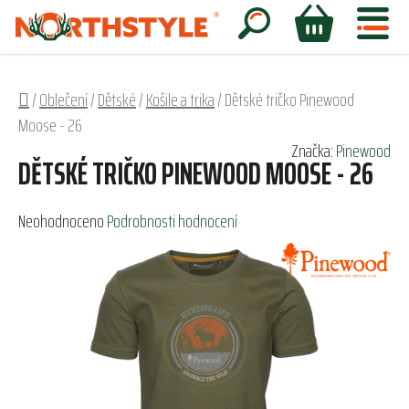
Přejít
na
Hledat
NÁKUPNÍ
obsah
KOŠÍK
Domů
/
Oblečení
/
Dětské
/
Košile a trika
/
Dětské tričko Pinewood
Moose - 26
Značka:
Pinewood
DĚTSKÉ TRIČKO PINEWOOD MOOSE - 26
Průměrné
Neohodnoceno
Podrobnosti hodnocení
hodnocení
produktu
je
0,0
z
5
hvězdiček.