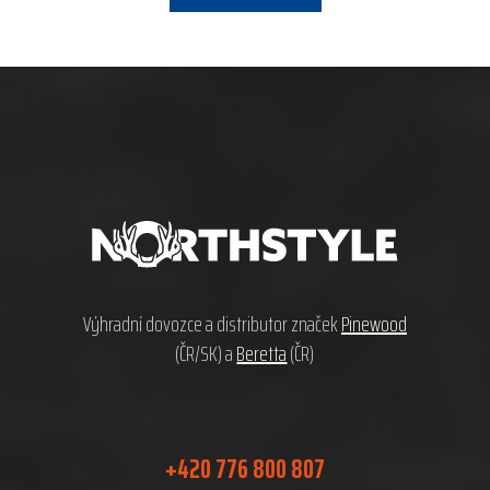
Z
á
p
a
t
í
Výhradní dovozce a distributor značek
Pinewood
(ČR/SK) a
Beretta
(ČR)
+420 776 800 807