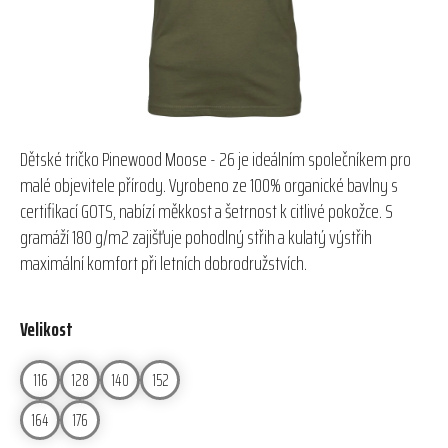
Dětské tričko Pinewood Moose - 26 je ideálním společníkem pro
malé objevitele přírody. Vyrobeno ze 100% organické bavlny s
certifikací GOTS, nabízí měkkost a šetrnost k citlivé pokožce. S
gramáží 180 g/m2 zajišťuje pohodlný střih a kulatý výstřih
maximální komfort při letních dobrodružstvích.
Velikost
116
128
140
152
164
176