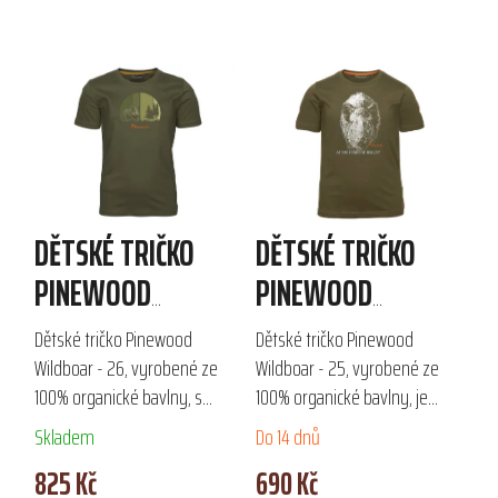
DĚTSKÉ TRIČKO
DĚTSKÉ TRIČKO
PINEWOOD
PINEWOOD
WILDBOAR - 26
WILDBOAR - 25
Dětské tričko Pinewood
Dětské tričko Pinewood
Wildboar - 26, vyrobené ze
Wildboar - 25, vyrobené ze
100% organické bavlny, s
100% organické bavlny, je
výrazným potiskem divočáka,
ideální volbou pro malé
Skladem
Do 14 dnů
je ideální volbou pro malé
milovníky přírody. S
825 Kč
690 Kč
dobrodruhy a milovníky
výrazným potiskem divočáka