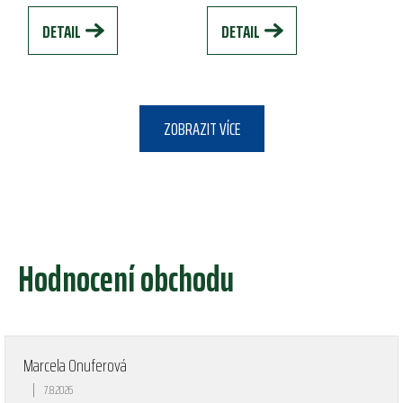
přírody. Jeho...
spojuje pohodlí a styl, což z...
DETAIL
DETAIL
ZOBRAZIT VÍCE
Hodnocení obchodu
Marcela Onuferová
|
7.8.2026
Hodnocení obchodu je 5 z 5 hvězdiček.