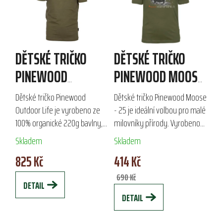
DĚTSKÉ TRIČKO
DĚTSKÉ TRIČKO
PINEWOOD
PINEWOOD MOOSE
OUTDOOR LIFE
- 25
Dětské tričko Pinewood
Dětské tričko Pinewood Moose
Outdoor Life je vyrobeno ze
- 25 je ideální volbou pro malé
100% organické 220g bavlny,
milovníky přírody. Vyrobeno
která zajišťuje pohodlí a
ze 100 % organické bavlny s
Skladem
Skladem
prodyšnost. Je ideální pro
certifikací GOTS, zajišťuje
825 Kč
414 Kč
outdoorové aktivity i volný
pohodlí a bezpečnost pro...
čas, a to díky...
690 Kč
DETAIL
DETAIL