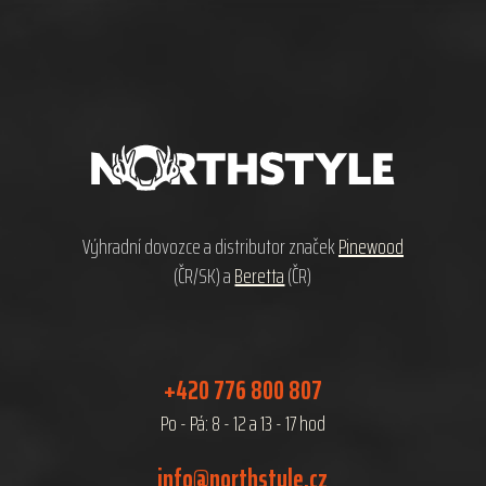
Z
á
p
a
t
í
Výhradní dovozce a distributor značek
Pinewood
(ČR/SK) a
Beretta
(ČR)
+420 776 800 807
Po - Pá: 8 - 12 a 13 - 17 hod
info@northstyle.cz