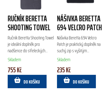
RUČNÍK BERETTA
NÁŠIVKA BERETTA
SHOOTING TOWEL
694 VELCRO PATCH
Ručník Beretta Shooting Towel
Nášivka Beretta 694 Velcro
je ideální doplněk pro
Patch je praktický doplněk na
nadšence do střeleckých
suchý zip s vyšitým
disciplín a outdoorových
označením 694. Vyrobena z
Skladem
Skladem
aktivit. Vyrobený z měkkého a
100 % polyesteru, zajišťuje
755 Kč
235 Kč
rychleschnoucího
odolnost a dlouhou životnost,
mikrovlákna, nabízí...
ideální pro...
DO KOŠÍKU
DO KOŠÍKU