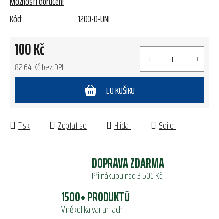
Možnosti doručení
Kód:
1200-0-UNI
100 Kč
82,64 Kč bez DPH
Měrná cena:
DO KOŠÍKU
Tisk
Zeptat se
Hlídat
Sdílet
DOPRAVA ZDARMA
Při nákupu nad 3 500 Kč
1500+ PRODUKTŮ
V několika variantách