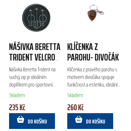
NÁŠIVKA BERETTA
KLÍČENKA Z
TRIDENT VELCRO
PAROHU- DIVOČÁK
PATCH
Nášivka Beretta Trident na
Klíčenka z pravého parohu s
suchý zip je ideálním
motivem divočáka spojuje
doplňkem pro sportovní
funkčnost a estetiku, ideální
střelce a outdoorové
pro lovce a myslivce. Ruční
Skladem
Skladem
nadšence. Průměr 7,5 cm a
výroba z kvalitní kůže zajišťuje
235 Kč
260 Kč
kvalitní polyester zajišťují
odolnost a detaily, které
odolnost a styl, který...
ocení...
DO KOŠÍKU
DO KOŠÍKU