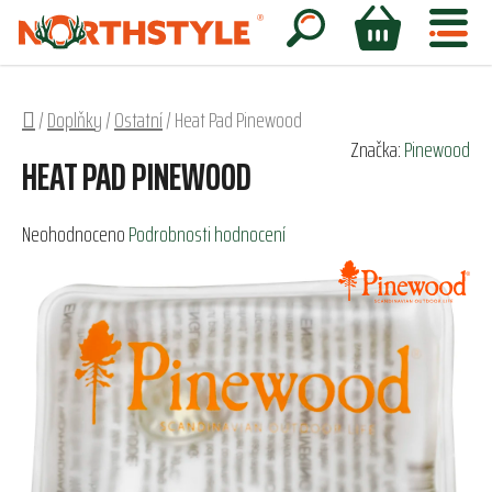
Přejít
na
Hledat
NÁKUPNÍ
obsah
KOŠÍK
Domů
/
Doplňky
/
Ostatní
/
Heat Pad Pinewood
Značka:
Pinewood
HEAT PAD PINEWOOD
Průměrné
Neohodnoceno
Podrobnosti hodnocení
hodnocení
produktu
je
0,0
z
5
hvězdiček.