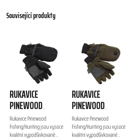
Související produkty
RUKAVICE
RUKAVICE
PINEWOOD
PINEWOOD
FISHING/HUNTING
FISHING/HUNTING
Rukavice Pinewood
Rukavice Pinewood
Fishing/Hunting jsou vysoce
Fishing/Hunting jsou vysoce
kvalitní vypodšívkované
kvalitní vypodšívkované