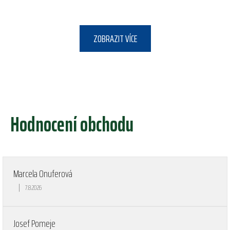
ZOBRAZIT VÍCE
Hodnocení obchodu
Marcela Onuferová
|
7.8.2026
Hodnocení obchodu je 5 z 5 hvězdiček.
Josef Pomeje