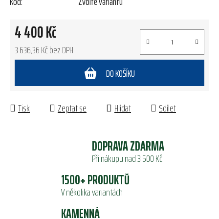
Kód:
Zvolte variantu
4 400 Kč
3 636,36 Kč bez DPH
Měrná cena:
DO KOŠÍKU
Tisk
Zeptat se
Hlídat
Sdílet
DOPRAVA ZDARMA
Při nákupu nad 3 500 Kč
1500+ PRODUKTŮ
V několika variantách
KAMENNÁ