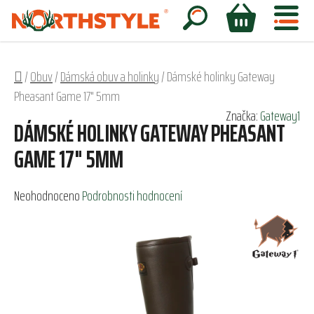
Přejít
na
Hledat
NÁKUPNÍ
obsah
KOŠÍK
Domů
/
Obuv
/
Dámská obuv a holinky
/
Dámské holinky Gateway
Pheasant Game 17" 5mm
Značka:
Gateway1
DÁMSKÉ HOLINKY GATEWAY PHEASANT
GAME 17" 5MM
Průměrné
Neohodnoceno
Podrobnosti hodnocení
hodnocení
produktu
je
0,0
z
5