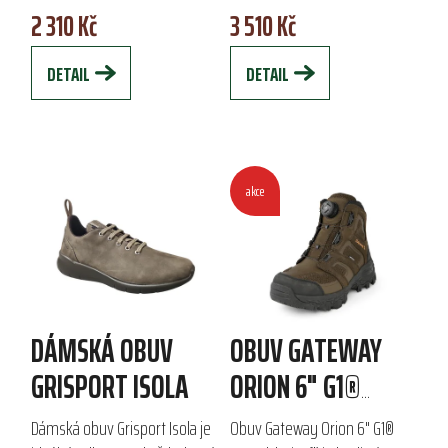
2 310 Kč
3 510 Kč
vulkanizovaného kaučuku a 3
komfort a stabilitu na různých
mm neoprenová...
terénech. S...
DETAIL
DETAIL
akce
DÁMSKÁ OBUV
OBUV GATEWAY
GRISPORT ISOLA
ORION 6" G1®
SPEED-LACING™
Dámská obuv Grisport Isola je
Obuv Gateway Orion 6" G1®