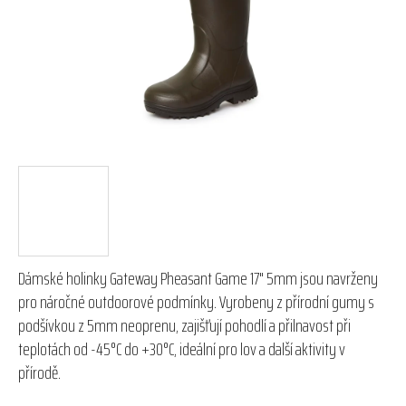
hvězdiček.
Dámské holinky Gateway Pheasant Game 17" 5mm jsou navrženy
pro náročné outdoorové podmínky. Vyrobeny z přírodní gumy s
podšívkou z 5mm neoprenu, zajišťují pohodlí a přilnavost při
teplotách od -45°C do +30°C, ideální pro lov a další aktivity v
přírodě.