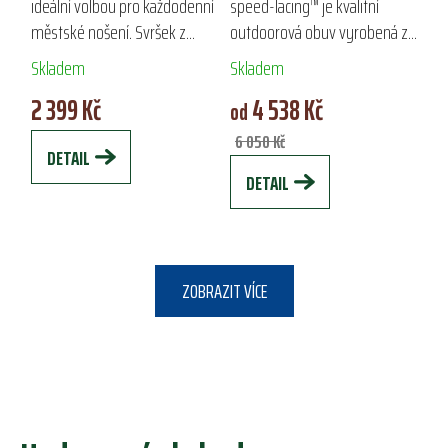
ideální volbou pro každodenní
speed-lacing™ je kvalitní
městské nošení. Svršek z
outdoorová obuv vyrobená z
měkké usně Soft nubuk a
kůže nubuck a nylonu, ideální
Skladem
Skladem
odlehčená PU podešev
pro celoroční nošení. Díky
2 399 Kč
4 538 Kč
poskytují maximální pohodlí a
membráně Sympatex a
od
oporu po celý...
protiskluzové...
6 050 Kč
DETAIL
DETAIL
ZOBRAZIT VÍCE