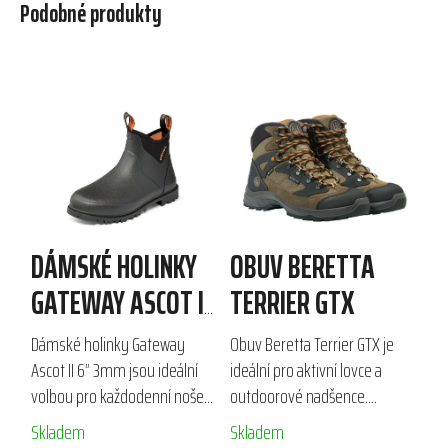
Podobné produkty
DÁMSKÉ HOLINKY
OBUV BERETTA
GATEWAY ASCOT II
TERRIER GTX
6” 3MM
Dámské holinky Gateway
Obuv Beretta Terrier GTX je
Ascot II 6” 3mm jsou ideální
ideální pro aktivní lovce a
volbou pro každodenní nošení
outdoorové nadšence.
i outdoorové aktivity. Svršek z
Vyrobená z voděodolného
Skladem
Skladem
voděodolného G1® 70
semiše a Cordury, nabízí