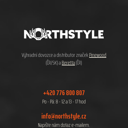
Z
á
p
a
t
í
Výhradní dovozce a distributor značek
Pinewood
(ČR/SK) a
Beretta
(ČR)
+420 776 800 807
Po - Pá: 8 - 12 a 13 - 17 hod
info@northstyle.cz
Napište nám dotaz e-mailem.