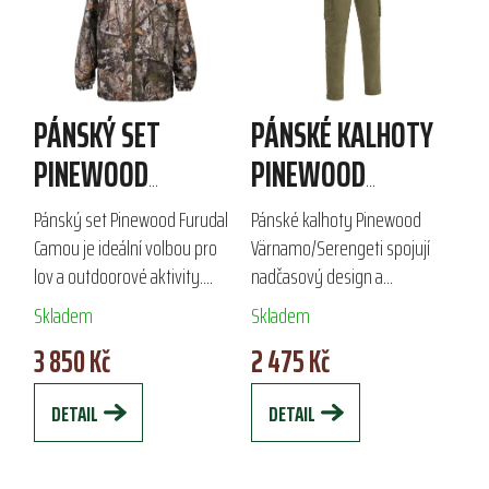
PÁNSKÝ SET
PÁNSKÉ KALHOTY
PINEWOOD
PINEWOOD
FURUDAL CAMOU
VÄRNAMO/SERENGETI
Pánský set Pinewood Furudal
Pánské kalhoty Pinewood
Camou je ideální volbou pro
Värnamo/Serengeti spojují
lov a outdoorové aktivity.
nadčasový design a
Vyrobený z odolného
funkčnost, což je činí ideální
Skladem
Skladem
polyesteru s ekologickou
volbou pro lov i každodenní
3 850 Kč
2 475 Kč
impregnací Bionic Finish® Eco,
nošení. Vyrobeny z pohodlné
nabízí volný střih...
směsi bavlny a...
DETAIL
DETAIL