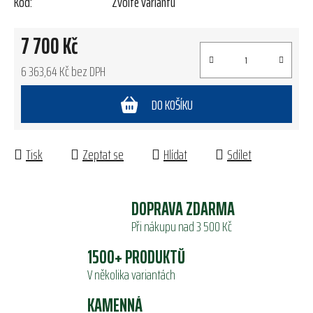
Kód:
Zvolte variantu
7 700 Kč
6 363,64 Kč bez DPH
Měrná cena:
DO KOŠÍKU
Tisk
Zeptat se
Hlídat
Sdílet
DOPRAVA ZDARMA
Při nákupu nad 3 500 Kč
1500+ PRODUKTŮ
V několika variantách
KAMENNÁ