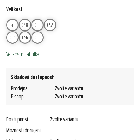
Velikost
C46
C48
C50
C52
C54
C56
C58
Velikostní tabulka
Skladová dostupnost
Prodejna
Zvolte variantu
E-shop
Zvolte variantu
Dostupnost
Zvolte variantu
Možnosti doručení