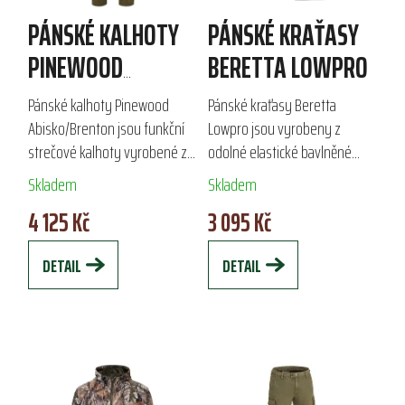
PÁNSKÉ KALHOTY
PÁNSKÉ KRAŤASY
PINEWOOD
BERETTA LOWPRO
ABISKO/BRENTON
Pánské kalhoty Pinewood
Pánské kraťasy Beretta
Abisko/Brenton jsou funkční
Lowpro jsou vyrobeny z
strečové kalhoty vyrobené z
odolné elastické bavlněné
kvalitního polyesteru, které
ripstop tkaniny, která zajišťuje
Skladem
Skladem
zajišťují vynikající prodyšnost a
maximální volnost pohybu
4 125 Kč
3 095 Kč
voděodolnost. Ideální pro...
díky pružným vsadkám. Tyto
kraťasy jsou ideální...
DETAIL
DETAIL