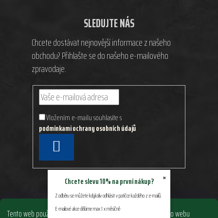
SLEDUJTE NÁS
Chcete dostávat nejnovější informace z našeho
obchodu? Přihlašte se do našeho e-mailového
zpravodaje.
Vložením e-mailu souhlasíte s
podmínkami ochrany osobních údajů
PŘIHLÁSIT
SE
×
Chcete slevu 10% na první nákup?
Z odběru se můžete kdykoliv odhlásit v patičce každého z e-mailů.
E-mailové akce děláme max 1 x měsíčně
Tento web používá soubory cookie. Dalším procházením tohoto webu