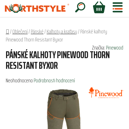
Přejít
na
Hledat
NÁKUPNÍ
obsah
KOŠÍK
Domů
/
Oblečení
/
Pánské
/
Kalhoty a kraťasy
/
Pánské kalhoty
Pinewood Thorn Resistant Byxor
Značka:
Pinewood
PÁNSKÉ KALHOTY PINEWOOD THORN
RESISTANT BYXOR
Průměrné
Neohodnoceno
Podrobnosti hodnocení
hodnocení
produktu
je
0,0
z
5