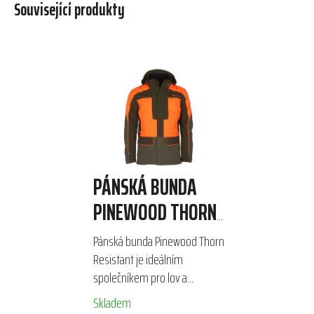
Související produkty
PÁNSKÁ BUNDA
PINEWOOD THORN
RESISTANT
Pánská bunda Pinewood Thorn
Resistant je ideálním
společníkem pro lov a
outdoorové aktivity v
Skladem
náročných podmínkách.