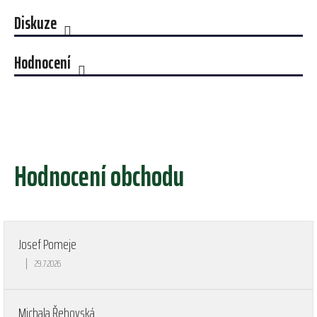
Diskuze
Hodnocení
Hodnocení obchodu
Josef Pomeje
|
29.7.2026
Hodnocení obchodu je 5 z 5 hvězdiček.
Michala Řehovská