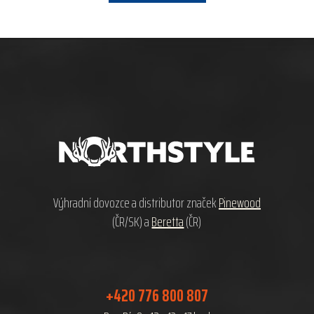
Z
á
p
a
t
í
Výhradní dovozce a distributor značek
Pinewood
(ČR/SK) a
Beretta
(ČR)
+420 776 800 807