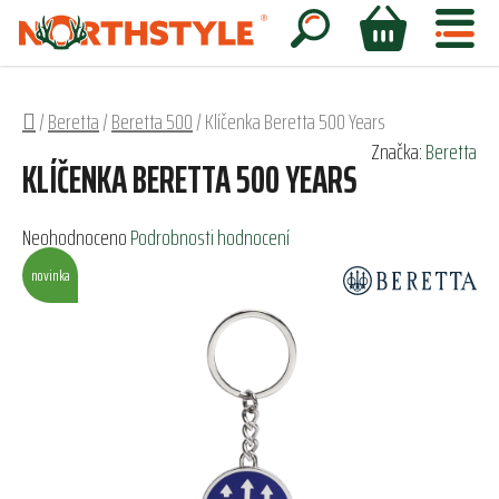
Přejít
na
Hledat
NÁKUPNÍ
obsah
KOŠÍK
Domů
/
Beretta
/
Beretta 500
/
Klíčenka Beretta 500 Years
Značka:
Beretta
KLÍČENKA BERETTA 500 YEARS
Průměrné
Neohodnoceno
Podrobnosti hodnocení
hodnocení
novinka
produktu
je
0,0
z
5
hvězdiček.