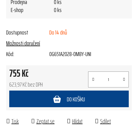
Prodejna
0 ks
E-shop
0 ks
Dostupnost
Do 14 dnů
Možnosti doručení
Kód:
OG651A2028-0M8Y-UNI
755 Kč
623,97 Kč bez DPH
Měrná cena:
DO KOŠÍKU
Tisk
Zeptat se
Hlídat
Sdílet