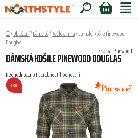
Přejít
na
Hledat
NÁKUPNÍ
obsah
KOŠÍK
Domů
/
Oblečení
/
Dámské
/
Košile a trika
/
Dámská košile Pinewood
Douglas
Značka:
Pinewood
DÁMSKÁ KOŠILE PINEWOOD DOUGLAS
Průměrné
Neohodnoceno
Podrobnosti hodnocení
hodnocení
akce
produktu
je
0,0
z
5
hvězdiček.