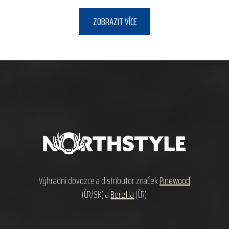
ZOBRAZIT VÍCE
Z
á
p
a
t
í
Výhradní dovozce a distributor značek
Pinewood
(ČR/SK) a
Beretta
(ČR)