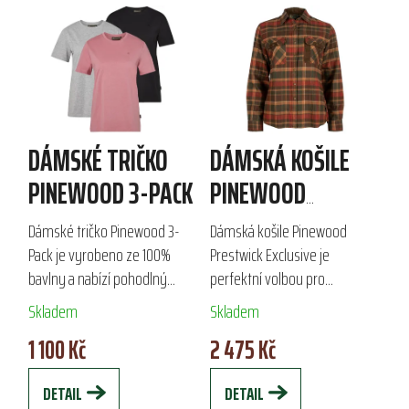
DÁMSKÉ TRIČKO
DÁMSKÁ KOŠILE
PINEWOOD 3-PACK
PINEWOOD
PRESTWICK
Dámské tričko Pinewood 3-
Dámská košile Pinewood
EXCLUSIVE
Pack je vyrobeno ze 100%
Prestwick Exclusive je
bavlny a nabízí pohodlný
perfektní volbou pro
klasický střih s kulatým
outdoorové aktivity. Vyrobena
Skladem
Skladem
výstřihem. V balení po třech
ze 100% bavlny, zajišťuje
1 100 Kč
2 475 Kč
kusech je ideální pro
komfort a elegantní vzhled
outdoorové aktivity i...
díky semišovým doplňkům
DETAIL
DETAIL
na...