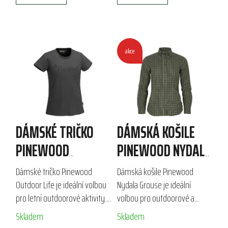
akce
DÁMSKÉ TRIČKO
DÁMSKÁ KOŠILE
PINEWOOD
PINEWOOD NYDALA
OUTDOOR LIFE
GROUSE
Dámské tričko Pinewood
Dámská košile Pinewood
Outdoor Life je ideální volbou
Nydala Grouse je ideální
pro letní outdoorové aktivity.
volbou pro outdoorové a
Vyrobeno z kvalitní 100%
lovecké aktivity. Vyrobena z
Skladem
Skladem
bavlny, nabízí pohodlí a
50 % bavlny a 50 % lyocellu,