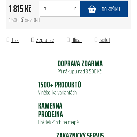
1 815 Kč
DO KOŠÍKU
1 500 Kč bez DPH
Měrná cena:
Tisk
Zeptat se
Hlídat
Sdílet
DOPRAVA ZDARMA
Při nákupu nad 3 500 Kč
1500+ PRODUKTŮ
V několika variantách
KAMENNÁ
PRODEJNA
Hrádek-Srch na mapě
ZÁKAZNICKÝ SERVIS