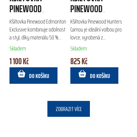
PINEWOOD
PINEWOOD
EDMONTON
HUNTERS CAMOU
Kšiltovka Pinewood Edmonton
Kšiltovka Pinewood Hunters
EXCLUSIVE
Exclusive kombinuje odolnost
Camou je ideální volbou pro
a styl, díky materiálu 50 %
lovce, vyrobená z
vlna a 50 % polyester. S
impregnovaného polyesteru,
Skladem
Skladem
kovovou sponou na zadní
který zajišťuje
1 100 Kč
825 Kč
straně pro snadné
voděodpudivost. Díky
přizpůsobení velikosti...
nastavitelnému suchému zipu
DO KOŠÍKU
DO KOŠÍKU
se skvěle...
ZOBRAZIT VÍCE