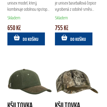
unisex model, který
je unisex baseballová čepice
kombinuje odolnou ripstop
vyrobená z odolné směsi
bavlnu s pružnou prodyšnou
bavlny a polyesteru. Díky
Skladem
Skladem
3D síťovinou. Toto spojení
vnitřnímu potnímu pásku a
650 Kč
755 Kč
zajišťuje vysokou úroveň
nastavitelnému zapínání na
pohodlí a ventilaci, což ji...
suchý zip...
DO KOŠÍKU
DO KOŠÍKU
KŠILTOVKA
KŠILTOVKA