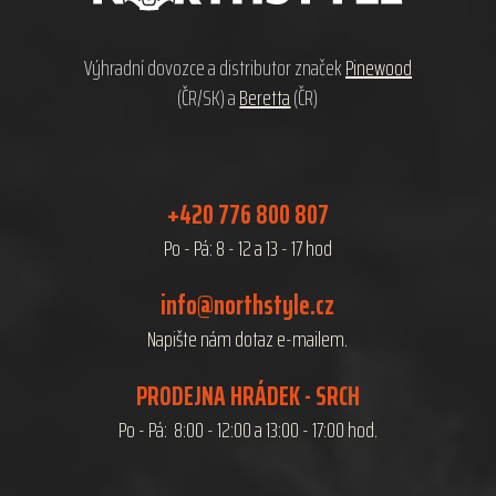
t
í
Výhradní dovozce a distributor značek
Pinewood
(ČR/SK) a
Beretta
(ČR)
+420 776 800 807
Po - Pá: 8 - 12 a 13 - 17 hod
info@northstyle.cz
Napište nám dotaz e-mailem.
PRODEJNA HRÁDEK - SRCH
Po - Pá: 8:00 - 12:00 a 13:00 - 17:00 hod.