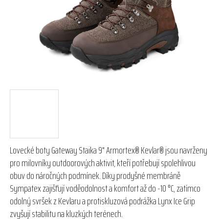
hvězdiček.
Lovecké boty Gateway Staika 9" Armortex® Kevlar® jsou navrženy
pro milovníky outdoorových aktivit, kteří potřebují spolehlivou
obuv do náročných podmínek. Díky prodyšné membráně
Sympatex zajišťují voděodolnost a komfort až do -10 °C, zatímco
odolný svršek z Kevlaru a protiskluzová podrážka Lynx Ice Grip
zvyšují stabilitu na kluzkých terénech.