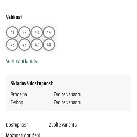
Velikost
41
42
43
44
45
46
47
48
Velikostní tabulka
Skladová dostupnost
Prodejna
Zvolte variantu
E-shop
Zvolte variantu
Dostupnost
Zvolte variantu
Možnosti doručení