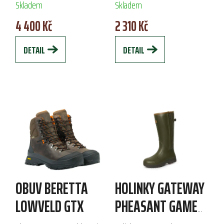
Skladem
Skladem
pro myslivce a přírodní
zpracováním, tlumením
4 400 Kč
2 310 Kč
nadšence, poskytují vynikající
nárazů a neklouzavou
pohodlí,...
podrážkou, což...
DETAIL
DETAIL
OBUV BERETTA
HOLINKY GATEWAY
LOWVELD GTX
PHEASANT GAME