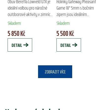
18" 5MM S BOČNÍM
Obuv Beretta Lowveld GTX je
Holinky Gateway Pheasant
ZIPEM
ideální volbou pro náročné
Game 18" 5mm s bočním
outdoorové aktivity v zimních
zipem jsou ideálním
podmínkách. Vyrobena z
společníkem pro myslivce a
Skladem
Skladem
naolejované nubukové kůže, s
outdoorové nadšence. Svršek
5 850 Kč
5 500 Kč
PU potaženými špičkami a
z vulkanizovaného přírodního
patami,...
kaučuku a neoprenová...
DETAIL
DETAIL
ZOBRAZIT VÍCE