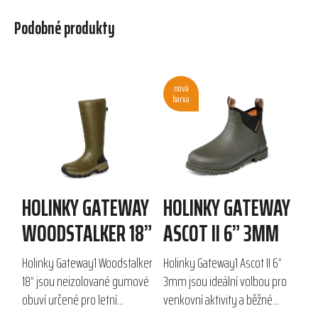
Podobné produkty
nová
barva
HOLINKY GATEWAY
HOLINKY GATEWAY
WOODSTALKER 18”
ASCOT II 6” 3MM
Holinky Gateway1 Woodstalker
Holinky Gateway1 Ascot II 6”
18” jsou neizolované gumové
3mm jsou ideální volbou pro
obuví určené pro letní
venkovní aktivity a běžné
outdoorové aktivity. Navrženy
nošení. Vyznačují se kvalitním