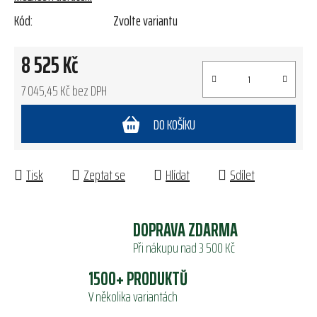
Kód:
Zvolte variantu
8 525 Kč
7 045,45 Kč bez DPH
Měrná cena:
DO KOŠÍKU
Tisk
Zeptat se
Hlídat
Sdílet
DOPRAVA ZDARMA
Při nákupu nad 3 500 Kč
1500+ PRODUKTŮ
V několika variantách