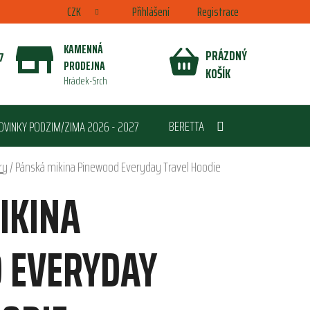
CZK
Přihlášení
Registrace
KAMENNÁ
PRÁZDNÝ
7
PRODEJNA
NÁKUPNÍ
KOŠÍK
Hrádek-Srch
KOŠÍK
BERETTA
OVINKY PODZIM/ZIMA 2026 - 2027
ry
/
Pánská mikina Pinewood Everyday Travel Hoodie
IKINA
 EVERYDAY