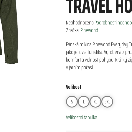
TRAVEL HO
Průměrné
Neohodnoceno
Podrobnosti hodnoc
hodnocení
Značka:
Pinewood
produktu
Pánská mikina Pinewood Everyday Tra
je
jako je lov a turistika. Vyrobena z p
0,0
komfort a volnost pohybu. Krátký zip
z
v jarním počasí.
5
hvězdiček.
Velikost
S
L
XL
2XL
Velikostní tabulka