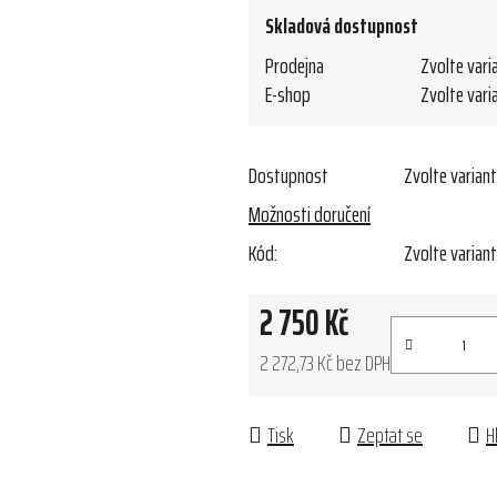
Skladová dostupnost
Prodejna
Zvolte vari
E-shop
Zvolte vari
Dostupnost
Zvolte varian
Možnosti doručení
Kód:
Zvolte varian
2 750 Kč
2 272,73 Kč bez DPH
Měrná cena:
Tisk
Zeptat se
H