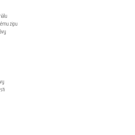
iálu
kému zipu
kávy
ivy
sti