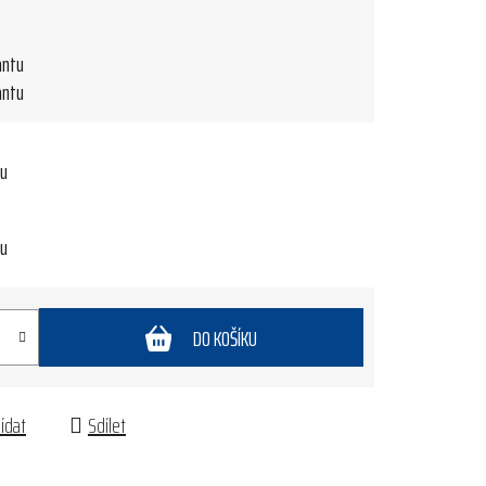
antu
antu
tu
tu
DO KOŠÍKU
lídat
Sdílet