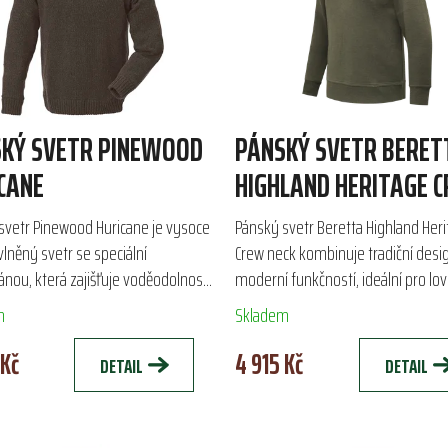
KÝ SVETR PINEWOOD
PÁNSKÝ SVETR BERET
CANE
HIGHLAND HERITAGE 
NECK
svetr Pinewood Huricane je vysoce
Pánský svetr Beretta Highland Her
 vlněný svetr se speciální
Crew neck kombinuje tradiční desi
ou, která zajišťuje voděodolnost
moderní funkčností, ideální pro lov
u proti větru. Ideální pro chladné
čas. Vyroben ze směsi vlny a nylon
m
Skladem
 a zimní...
zajišťuje...
 Kč
4 915 Kč
DETAIL
DETAIL