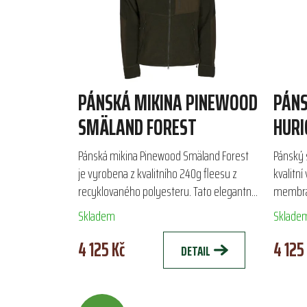
PÁNSKÁ MIKINA PINEWOOD
PÁNS
SMÄLAND FOREST
HURI
Pánská mikina Pinewood Smäland Forest
Pánský 
je vyrobena z kvalitního 240g fleesu z
kvalitní
recyklovaného polyesteru. Tato elegantní
membrán
a tichá mikina s praktickými kapsami je
a ochran
Skladem
Sklade
ideální jako lehká...
podzimní
4 125 Kč
4 125
DETAIL