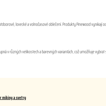
outdoorové, lovecké a volnočasové oblečení. Produkty Pinewood vynikají o
pná v různých velikostech a barevných variantách, což umožňuje vybrat s
r mikiny a svetry