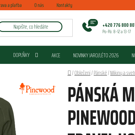
rava a platba
O nás
Kontakty
+420 776 800 80
Po-Pá: 8–12 a 13-17
DOPLŇKY
AKCE
NOVINKY JARO/LÉTO 2026
N
Domů
/
Oblečení
/
Pánské
/
Mikiny a svet
PÁNSKÁ M
PINEWOOD