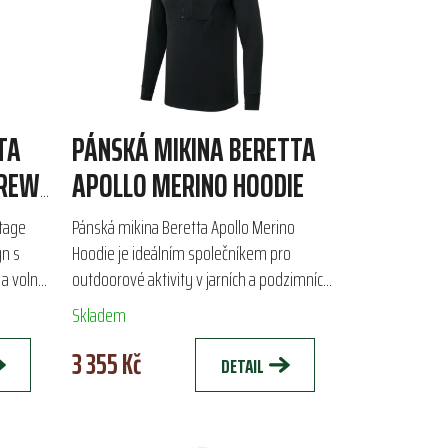
TA
PÁNSKÁ MIKINA BERETTA
CREW
APOLLO MERINO HOODIE
itage
Pánská mikina Beretta Apollo Merino
gn s
Hoodie je ideálním společníkem pro
 a volný
outdoorové aktivity v jarních a podzimních
u,
měsících. Vyrobena z oboustranné
Skladem
tkaniny, která kombinuje...
3 355 Kč
DETAIL