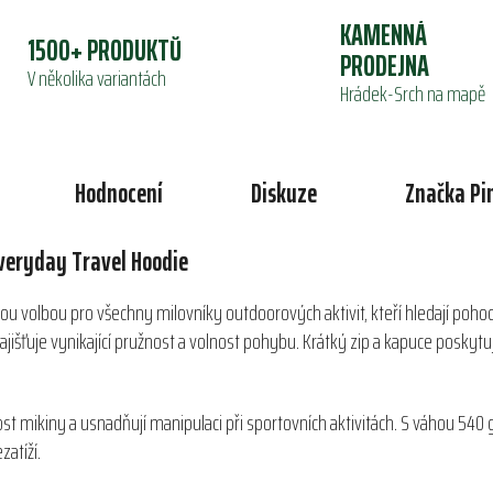
KAMENNÁ
1500+ PRODUKTŮ
PRODEJNA
V několika variantách
Hrádek-Srch na mapě
Hodnocení
Diskuze
Značka
Pi
veryday Travel Hoodie
u volbou pro všechny milovníky outdoorových aktivit, kteří hledají pohodl
ajišťuje vynikající pružnost a volnost pohybu. Krátký zip a kapuce poskyt
t mikiny a usnadňují manipulaci při sportovních aktivitách. S váhou 540 g (
zatíží.