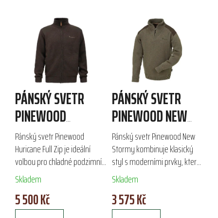
PÁNSKÝ SVETR
PÁNSKÝ SVETR
PINEWOOD
PINEWOOD NEW
HURICANE FULL ZIP
STORMY
Pánský svetr Pinewood
Pánský svetr Pinewood New
Huricane Full Zip je ideální
Stormy kombinuje klasický
volbou pro chladné podzimní
styl s moderními prvky, které
a zimní dny. Vyroben z kvalitní
zajišťují efektivní ochranu před
Skladem
Skladem
směsi 50 % vlny, 30 %
větrem. Díky kvalitnímu
5 500 Kč
3 575 Kč
polyamidu a 21 % lnu,
materiálu s 50 % vlny a 50 %
poskytuje skvělou...
akrylu a...