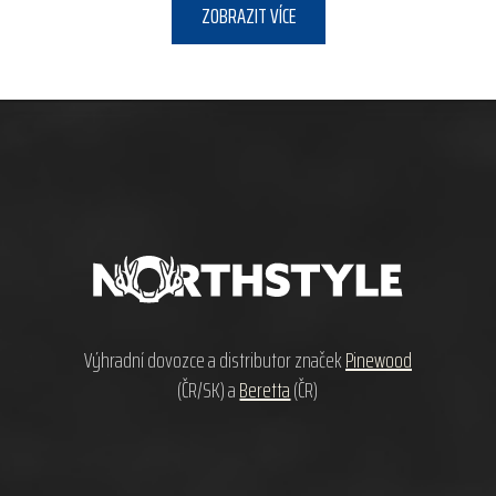
ZOBRAZIT VÍCE
Z
á
p
a
t
í
Výhradní dovozce a distributor značek
Pinewood
(ČR/SK) a
Beretta
(ČR)