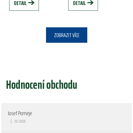
DETAIL
DETAIL
ZOBRAZIT VÍCE
Hodnocení obchodu
Josef Pomeje
|
29.7.2026
Hodnocení obchodu je 5 z 5 hvězdiček.