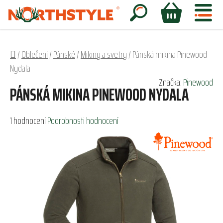
Přejít
na
Hledat
NÁKUPNÍ
obsah
KOŠÍK
Domů
/
Oblečení
/
Pánské
/
Mikiny a svetry
/
Pánská mikina Pinewood
Nydala
Značka:
Pinewood
PÁNSKÁ MIKINA PINEWOOD NYDALA
Průměrné
1 hodnocení
Podrobnosti hodnocení
hodnocení
produktu
je
5,0
z
5
hvězdiček.