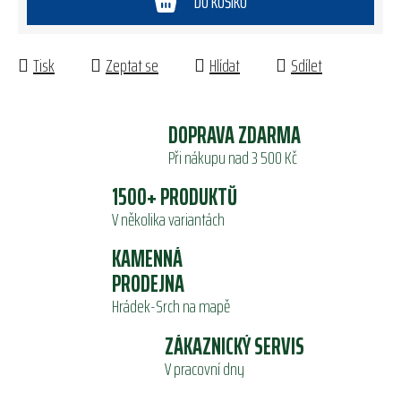
DO KOŠÍKU
Tisk
Zeptat se
Hlídat
Sdílet
DOPRAVA ZDARMA
Při nákupu nad 3 500 Kč
1500+ PRODUKTŮ
V několika variantách
KAMENNÁ
PRODEJNA
Hrádek-Srch na mapě
ZÁKAZNICKÝ SERVIS
V pracovní dny