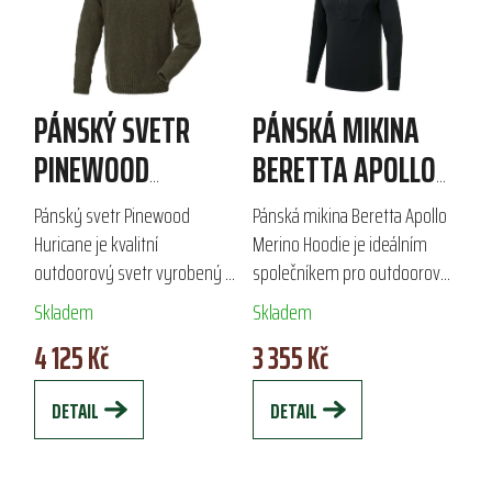
PÁNSKÝ SVETR
PÁNSKÁ MIKINA
PINEWOOD
BERETTA APOLLO
HURICANE
MERINO HOODIE
Pánský svetr Pinewood
Pánská mikina Beretta Apollo
Huricane je kvalitní
Merino Hoodie je ideálním
outdoorový svetr vyrobený z
společníkem pro outdoorové
50 % vlny a 50 % acrylu, který
aktivity v jarních a podzimních
Skladem
Skladem
díky membráně zajišťuje
měsících. Vyrobena z
4 125 Kč
3 355 Kč
ochranu proti větru a vodě.
oboustranné tkaniny, která
Ideální volba pro...
kombinuje...
DETAIL
DETAIL