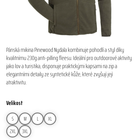
Pánská mikina Pinewood Nydala kombinuje pohodlí a styl díky
kvalitnímu 230g anti-pilling fleesu. Ideální pro outdoorové aktivity
jako lov a turistika, disponuje praktickými kapsami na zip a
elegantními detaily ze syntetické kůže, které zvyšují její
atraktivitu.
Velikost
S
M
L
XL
2XL
3XL