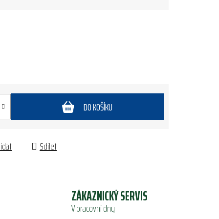
DO KOŠÍKU
lídat
Sdílet
ZÁKAZNICKÝ SERVIS
V pracovní dny