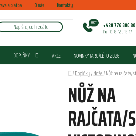
rava a platba
O nás
Kontakty
+420 776 800 80
Po-Pá: 8–12 a 13-17
DOPLŇKY
AKCE
NOVINKY JARO/LÉTO 2026
N
Domů
/
Doplňky
/
Nože
/
Nůž na rajčata/s
NŮŽ NA
RAJČATA/