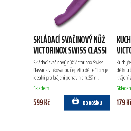
SKLÁDACÍ SVAČINOVÝ NŮŽ
KUCH
VICTORINOX SWISS CLASSIC
VICT
11CM
10C
Skládací svačinový nůž Victorinox Swiss
Kuchyňsk
Classic s vlnkovanou čepelí o délce 11 cm je
délkou č
ideální pro krájení potravin s tužším
krájení 
povrchem a měkkým středem, jako jsou
nerezov
Skladem
Sklade
rajčata nebo...
zajišťují..
599 Kč
179 K
DO KOŠÍKU