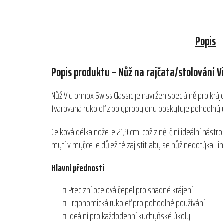
Popis
Popis produktu – Nůž na rajčata/stolování Vi
Nůž Victorinox Swiss Classic je navržen speciálně pro krá
tvarovaná rukojeť z polypropylenu poskytuje pohodlný ú
Celková délka nože je 21,9 cm, což z něj činí ideální nás
mytí v myčce je důležité zajistit, aby se nůž nedotýkal
Hlavní přednosti
Precizní ocelová čepel pro snadné krájení
Ergonomická rukojeť pro pohodlné používání
Ideální pro každodenní kuchyňské úkoly