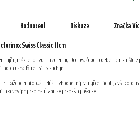
Hodnocení
Diskuze
Značka
Vic
ctorinox Swiss Classic 11cm
jení rajčat, měkkého ovoce a zeleniny. Ocelová čepel o délce 11 cm zajišťu
chop a usnadňuje práci v kuchyni.
troj pro každodenní použití. Nůž je vhodné mýt v myčce nádobí, avšak pro m
 jiných kovových předmětů, aby se předešlo poškození.