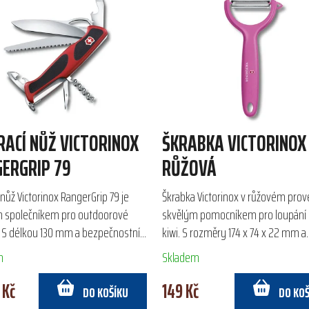
RACÍ NŮŽ VICTORINOX
ŠKRABKA VICTORINOX 
ERGRIP 79
RŮŽOVÁ
 nůž Victorinox RangerGrip 79 je
Škrabka Victorinox v růžovém prov
m společníkem pro outdoorové
skvělým pomocníkem pro loupání r
y. S délkou 130 mm a bezpečnostní
kiwi. S rozměry 174 x 74 x 22 mm a
u nabízí 12 funkcí, včetně velké
hmotností 25 g se pohodlně vejde
m
Skladem
ně...
každé kuchyně a...
 Kč
149 Kč
DO KOŠÍKU
DO KO