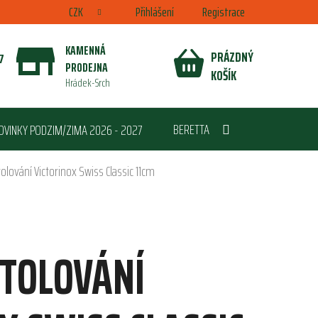
CZK
Přihlášení
Registrace
KAMENNÁ
PRÁZDNÝ
7
PRODEJNA
NÁKUPNÍ
KOŠÍK
Hrádek-Srch
KOŠÍK
BERETTA
OVINKY PODZIM/ZIMA 2026 - 2027
tolování Victorinox Swiss Classic 11cm
STOLOVÁNÍ