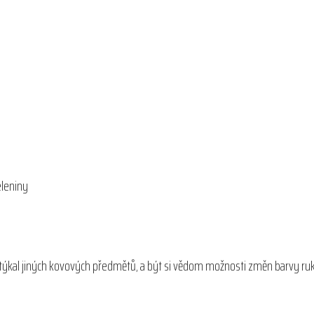
eleniny
edotýkal jiných kovových předmětů, a být si vědom možnosti změn barvy ru