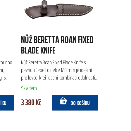
NŮŽ BERETTA ROAN FIXED
BLADE KNIFE
torinox
Nůž Beretta Roan Fixed Blade Knife s
mi,
pevnou čepelí o délce 120 mm je ideální
y. S
pro lovce, kteří ocení kombinaci odolnosti
stkou
nerezové oceli 440C a elegantní rukojeti z
Skladem
ořechového...
3 380 Kč
ŠÍKU
DO KOŠÍKU