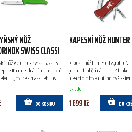
YŇSKÝ NŮŽ
KAPESNÍ NŮŽ HUNTER
ORINOX SWISS CLASSIC
M
ý nůž Victorinox Swiss Classic s
Kapesní nůž Hunter od výrobce Vic
epele 10 cm je ideální pro precizní
je multifunkční nástroj s 12 funkce
zeleniny, ovoce a masa. Jeho ostré
ideální pro lov a outdoorové aktivit
é ostří a ergonomická rukojeť
délkou 111 mm a bezpečnostní poji
m
Skladem
.
hlavní čepele...
č
1 699 Kč
DO KOŠÍKU
DO KO