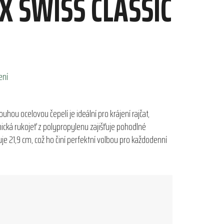
X SWISS CLASSIC
ení
louhou ocelovou čepelí je ideální pro krájení rajčat,
cká rukojeť z polypropylenu zajišťuje pohodlné
je 21,9 cm, což ho činí perfektní volbou pro každodenní