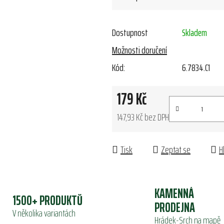
Dostupnost
Skladem
Možnosti doručení
Kód:
6.7834.C1
179 Kč
147,93 Kč bez DPH
Měrná cena:
Tisk
Zeptat se
H
KAMENNÁ
1500+ PRODUKTŮ
PRODEJNA
V několika variantách
Hrádek-Srch na mapě