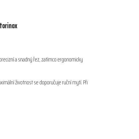
torinox
je precizní a snadný řez, zatímco ergonomicky
aximální životnost se doporučuje ruční mytí. Při