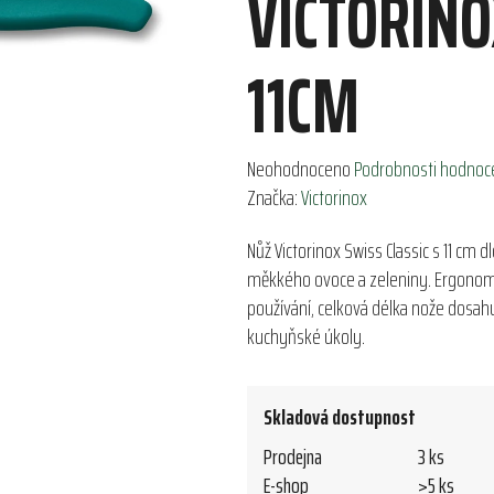
VICTORINO
11CM
Průměrné
Neohodnoceno
Podrobnosti hodnoc
hodnocení
Značka:
Victorinox
produktu
Nůž Victorinox Swiss Classic s 11 cm d
je
měkkého ovoce a zeleniny. Ergonomi
0,0
používání, celková délka nože dosahu
z
kuchyňské úkoly.
5
hvězdiček.
Skladová dostupnost
Prodejna
3 ks
E-shop
>5 ks