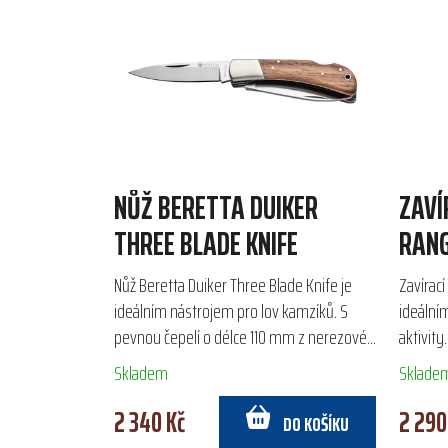
NŮŽ BERETTA DUIKER
ZAVÍ
THREE BLADE KNIFE
RANG
Nůž Beretta Duiker Three Blade Knife je
Zavírací
ideálním nástrojem pro lov kamzíků. S
ideální
pevnou čepelí o délce 110 mm z nerezové
aktivit
oceli AISI 440C a rukojetí z ořechového
pojistko
Skladem
Sklade
dřeva a G10...
jednoruč
2 340 Kč
2 290
DO KOŠÍKU