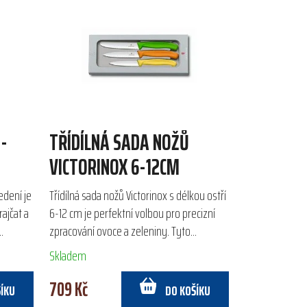
-
TŘÍDÍLNÁ SADA NOŽŮ
VICTORINOX 6-12CM
edení je
Třídílná sada nožů Victorinox s délkou ostří
ajčat a
6-12 cm je perfektní volbou pro precizní
zpracování ovoce a zeleniny. Tyto
 do
kuchyňské nože s kratší čepelí zajišťují
Skladem
snadnou...
709 Kč
ŠÍKU
DO KOŠÍKU