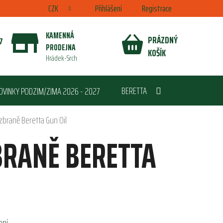
CZK
Přihlášení
Registrace
KAMENNÁ
PRÁZDNÝ
7
PRODEJNA
NÁKUPNÍ
KOŠÍK
Hrádek-Srch
KOŠÍK
BERETTA
OVINKY PODZIM/ZIMA 2026 - 2027
 zbraně Beretta Gun Oil
BRANĚ BERETTA
ení