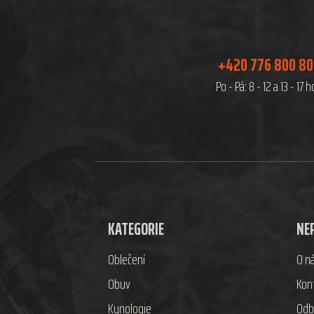
+420 776 800 8
Po - Pá: 8 - 12 a 13 - 17 
KATEGORIE
NE
Oblečení
O n
Obuv
Kon
Kynologie
Odb