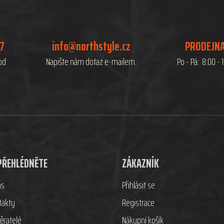
07
info@northstyle.cz
PRODEJNA
hod
Napište nám dotaz e-mailem.
Po - Pá: 8:00 - 
PŘEHLÉDNĚTE
ZÁKAZNÍK
ás
Přihlásit se
takty
Registrace
ěratelé
Nákupní košík