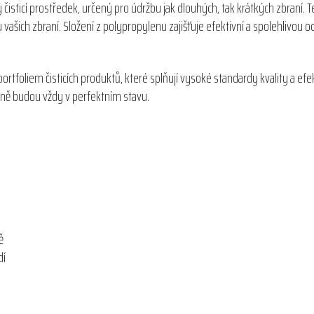
čisticí prostředek, určený pro údržbu jak dlouhých, tak krátkých zbraní. T
 vašich zbraní. Složení z polypropylenu zajišťuje efektivní a spolehlivou 
tfoliem čisticích produktů, které splňují vysoké standardy kvality a efekti
braně budou vždy v perfektním stavu.
ě
dí