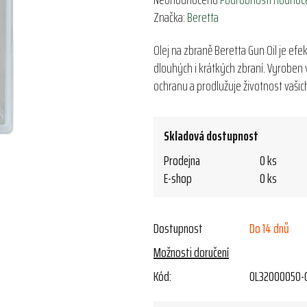
hodnocení
Značka:
Beretta
produktu
Olej na zbraně Beretta Gun Oil je efek
je
dlouhých i krátkých zbraní. Vyroben v
0,0
ochranu a prodlužuje životnost vašich
z
5
hvězdiček.
Skladová dostupnost
Prodejna
0 ks
E-shop
0 ks
Dostupnost
Do 14 dnů
Možnosti doručení
Kód:
OL32000050-0