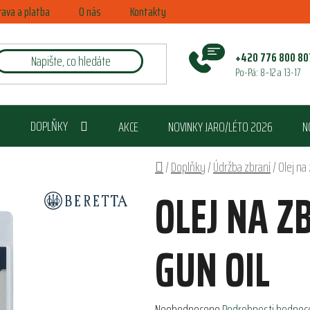
rava a platba
O nás
Kontakty
+420 776 800 80
Po-Pá: 8–12 a 13-17
DOPLŇKY
AKCE
NOVINKY JARO/LÉTO 2026
N
Domů
/
Doplňky
/
Údržba zbraní
/
Olej na
OLEJ NA Z
GUN OIL
Průměrné
Neohodnoceno
Podrobnosti hodnoc