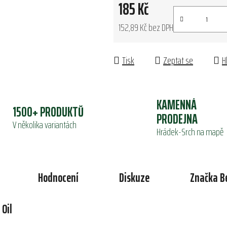
185 Kč
152,89 Kč bez DPH
Měrná cena:
Tisk
Zeptat se
H
KAMENNÁ
1500+ PRODUKTŮ
PRODEJNA
V několika variantách
Hrádek-Srch na mapě
Hodnocení
Diskuze
Značka
B
 Oil