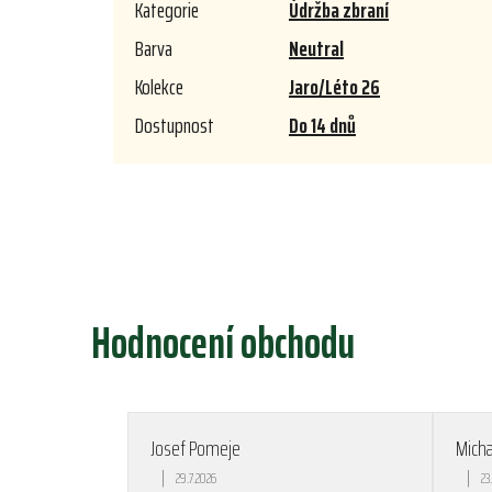
Kategorie
Údržba zbraní
Barva
Neutral
Kolekce
Jaro/Léto 26
Dostupnost
Do 14 dnů
Hodnocení obchodu
Josef Pomeje
Mich
|
|
29.7.2026
23
Hodnocení obchodu je 5 z 5 hvězdiček.
Hodno