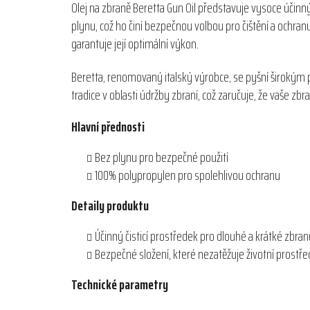
Olej na zbraně Beretta Gun Oil představuje vysoce účinný 
plynu, což ho činí bezpečnou volbou pro čištění a ochranu
garantuje její optimální výkon.
Beretta, renomovaný italský výrobce, se pyšní širokým por
tradice v oblasti údržby zbraní, což zaručuje, že vaše z
Hlavní přednosti
Bez plynu pro bezpečné použití
100% polypropylen pro spolehlivou ochranu
Detaily produktu
Účinný čisticí prostředek pro dlouhé a krátké zbran
Bezpečné složení, které nezatěžuje životní prostře
Technické parametry