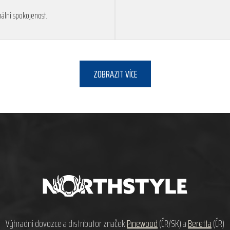
ální spokojenost.
ZOBRAZIT VÍCE
Výhradní dovozce a distributor značek
Pinewood
(ČR/SK) a
Beretta
(ČR)