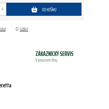
DO KOŠÍKU
lídat
Sdílet
ZÁKAZNICKÝ SERVIS
V pracovní dny
eretta