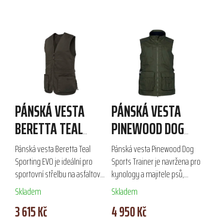
PÁNSKÁ VESTA
PÁNSKÁ VESTA
BERETTA TEAL
PINEWOOD DOG
SPORTING EVO
SPORTS TRAINER
Pánská vesta Beretta Teal
Pánská vesta Pinewood Dog
Sporting EVO je ideální pro
Sports Trainer je navržena pro
sportovní střelbu na asfaltové
kynology a majitele psů,
holuby. Kombinace bavlny a
ideální pro venčení a výcvik.
Skladem
Skladem
polyesteru zajišťuje lehkost a
Díky ekologické impregnaci
3 615 Kč
4 950 Kč
přiléhavost, zatímco
Bionic Finish® Eco zajišťuje...