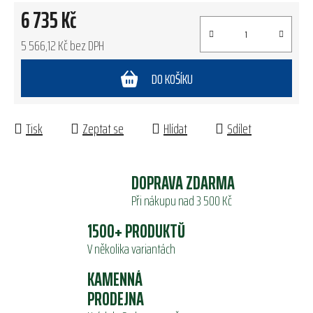
6 735 Kč
5 566,12 Kč bez DPH
Měrná cena:
DO KOŠÍKU
Tisk
Zeptat se
Hlídat
Sdílet
DOPRAVA ZDARMA
Při nákupu nad 3 500 Kč
1500+ PRODUKTŮ
V několika variantách
KAMENNÁ
PRODEJNA