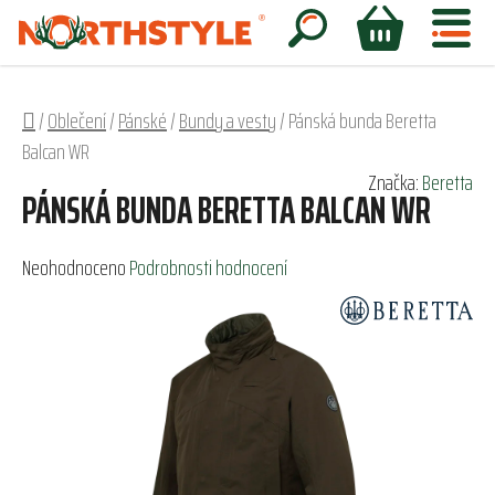
Přejít
na
Hledat
NÁKUPNÍ
obsah
KOŠÍK
Domů
/
Oblečení
/
Pánské
/
Bundy a vesty
/
Pánská bunda Beretta
Balcan WR
Značka:
Beretta
PÁNSKÁ BUNDA BERETTA BALCAN WR
Průměrné
Neohodnoceno
Podrobnosti hodnocení
hodnocení
produktu
je
0,0
z
5
hvězdiček.