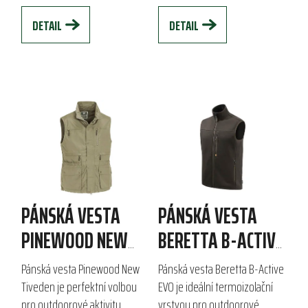
elastické...
DETAIL
DETAIL
PÁNSKÁ VESTA
PÁNSKÁ VESTA
PINEWOOD NEW
BERETTA B-ACTIVE
TIVEDEN
EVO
Pánská vesta Pinewood New
Pánská vesta Beretta B-Active
Tiveden je perfektní volbou
EVO je ideální termoizolační
pro outdoorové aktivity,
vrstvou pro outdoorové