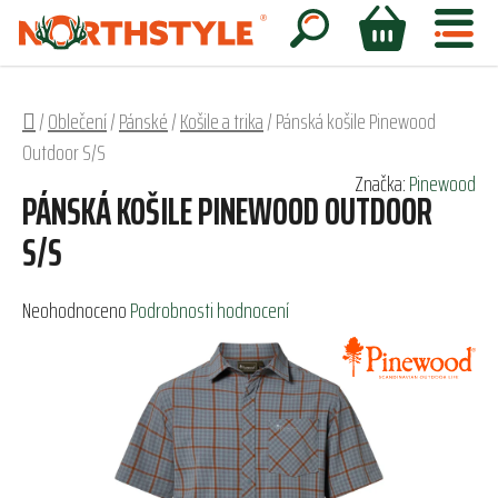
Přejít
na
Hledat
NÁKUPNÍ
obsah
KOŠÍK
Domů
/
Oblečení
/
Pánské
/
Košile a trika
/
Pánská košile Pinewood
Outdoor S/S
Značka:
Pinewood
PÁNSKÁ KOŠILE PINEWOOD OUTDOOR
S/S
Průměrné
Neohodnoceno
Podrobnosti hodnocení
hodnocení
produktu
je
0,0
z
5