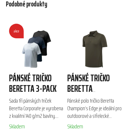
Podobné produkty
akce
PÁNSKÉ TRIČKO
PÁNSKÉ TRIČKO
BERETTA 3-PACK
BERETTA
CHAMPION´S EDGE
Sada tří pánských triček
Pánské polo tričko Beretta
POLO
Beretta Corporate je vyrobena
Champion’s Edge je ideální pro
z kvalitní 140 g/m2 bavlny.
outdoorové a střelecké
Ideální pro outdoorové
aktivity. Vyrobeno z technické
Skladem
Skladem
aktivity, lov nebo volný čas,
dvojité pleteniny z polyesteru