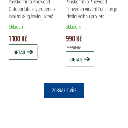
OUTDOOR LIFE
FINNVEDEN
Pánské tričko Pinewood
Pánské tričko Pinewood
AIRVENT FUNCTION
Outdoor Life je vyrobeno z
Finnveden Airvent Function je
kvalitní 180g bavlny, která
ideální volbou pro letní
zajišťuje komfort a měkkost. S
outdoorové aktivity. Vyrobeno
Skladem
Skladem
kulatým výstřihem a nápisem
ze strečového materiálu s
1 100 Kč
990 Kč
Pinewood na hrudi je ideální
technologií drirelease®, nabízí
pro volný...
vysokou...
1 650 Kč
DETAIL
DETAIL
ZOBRAZIT VÍCE