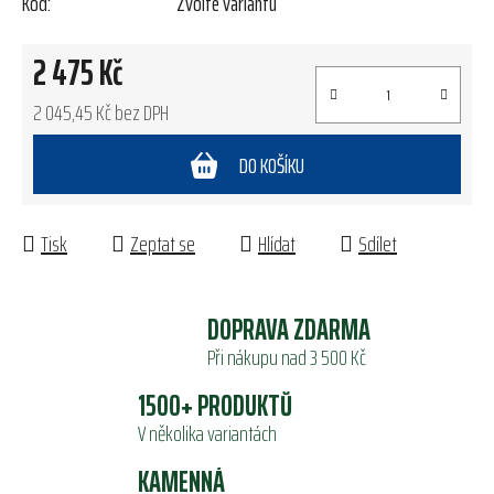
Kód:
Zvolte variantu
2 475 Kč
2 045,45 Kč bez DPH
Měrná cena:
DO KOŠÍKU
Tisk
Zeptat se
Hlídat
Sdílet
DOPRAVA ZDARMA
Při nákupu nad 3 500 Kč
1500+ PRODUKTŮ
V několika variantách
KAMENNÁ