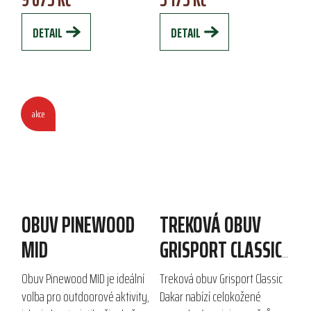
izolovanou...
GORE-TEX Sierra je perfektní...
DETAIL
DETAIL
akce
OBUV PINEWOOD
TREKOVÁ OBUV
MID
GRISPORT CLASSIC
DAKAR
Obuv Pinewood MID je ideální
Treková obuv Grisport Classic
volba pro outdoorové aktivity,
Dakar nabízí celokožené