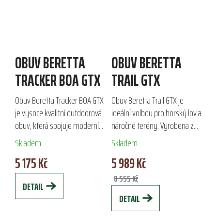
OBUV BERETTA
OBUV BERETTA
TRACKER BOA GTX
TRAIL GTX
Obuv Beretta Tracker BOA GTX
Obuv Beretta Trail GTX je
je vysoce kvalitní outdoorová
ideální volbou pro horský lov a
obuv, která spojuje moderní
náročné terény. Vyrobena z
technologie s odolnými
nubukové kůže, zajišťuje
Skladem
Skladem
materiály. S membránou
voděodolnost a prodyšnost
5 175 Kč
5 989 Kč
Gore-Tex zajišťuje
díky membráně GORE-TEX
voděodolnost a...
Performance...
8 555 Kč
DETAIL
DETAIL