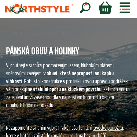
Přejít
na
Hledat
NÁKUPNÍ
obsah
KOŠÍK
Domů
/
Obuv
/
Pánská obuv a holinky
PÁNSKÁ OBUV A HOLINKY
Vychutnejte si chůzi podmáčeným lesem, hlubokým blátem i
sněhovými závějemi
v obuvi, která nepropustí ani kapku
vlhkosti
. Robustní konstrukce s protiskluzovou úpravou podrážek
vám poskytne
stabilní oporu na kluzkém povrchu
, zatímco vnitřní
zateplení udrží vaše chodidla v naprostém komfortu během
dlouhých hodin na posedu.
Nezapomeňte si k nim vybrat také naše funkční
lovecké ponožky
,
které v botách zajistí dokonalé mikroklima bez puchýřů.