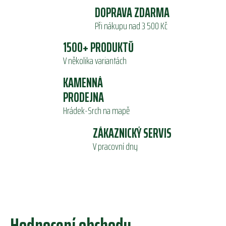
d
DOPRAVA ZDARMA
a
Při nákupu nad 3 500 Kč
c
í
1500+ PRODUKTŮ
p
r
V několika variantách
v
KAMENNÁ
k
y
PRODEJNA
v
Hrádek-Srch na mapě
ý
p
ZÁKAZNICKÝ SERVIS
i
V pracovní dny
s
u
Hodnocení obchodu