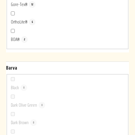
Gore-Tex®
12
OrthoLite®
6
BOA®
2
Barva
Black
0
Dark Olive Green
0
Dark Brown
0