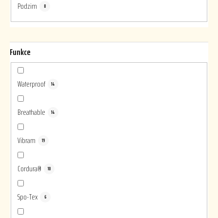
Podzim
8
Funkce
Waterproof
14
Breathable
14
Vibram
19
Cordura®
10
Spo-Tex
6