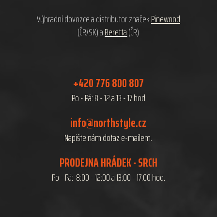
í
Výhradní dovozce a distributor značek
Pinewood
(ČR/SK) a
Beretta
(ČR)
+420 776 800 807
Po - Pá: 8 - 12 a 13 - 17 hod
info@northstyle.cz
Napište nám dotaz e-mailem.
PRODEJNA HRÁDEK - SRCH
Po - Pá: 8:00 - 12:00 a 13:00 - 17:00 hod.