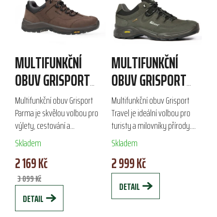
MULTIFUNKČNÍ
MULTIFUNKČNÍ
OBUV GRISPORT
OBUV GRISPORT
PARMA
TRAVEL
Multifunkční obuv Grisport
Multifunkční obuv Grisport
Parma je skvělou volbou pro
Travel je ideální volbou pro
výlety, cestování a
turisty a milovníky přírody.
volnočasové aktivity. Svršek z
Svršek z nubukové kůže s
Skladem
Skladem
nubuku s vodoodpudivou
vodoodpudivou úpravou a
2 169 Kč
2 999 Kč
úpravou a membrána Spo-Tex
membrána Spo-Tex zajišťují
zajišťují ochranu...
prodyšnost a...
3 099 Kč
DETAIL
DETAIL