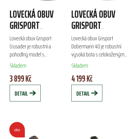
r
LOVECKÁ OBUV
LOVECKÁ OBUV
o
d
GRISPORT
GRISPORT
u
CRUSADER
DOBERMANN 40
k
Lovecká obuv Grisport
Lovecká obuv Grisport
t
Crusader je robustní a
Dobermann 40 je robustní
ů
pohodlný model s
vysoká bota s celokoženým
celokoženým svrškem z
svrškem z hlazené hověziny
Skladem
Skladem
hověziny Dakar, ideální pro
Dakar, ideální pro náročné
3 899 Kč
4 199 Kč
náročné terény. Díky
lovecké podmínky. Díky
voděodolné membráně Spo-
lehčené PU mezipodešvi a...
DETAIL
DETAIL
Tex a kvalitní...
akce