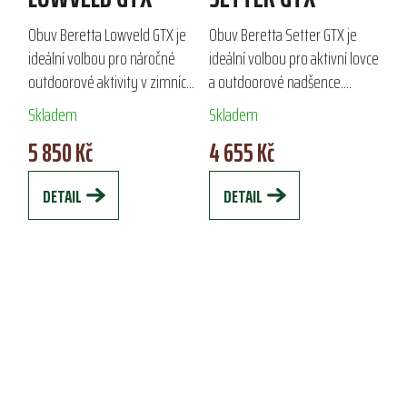
Obuv Beretta Lowveld GTX je
Obuv Beretta Setter GTX je
ideální volbou pro náročné
ideální volbou pro aktivní lovce
outdoorové aktivity v zimních
a outdoorové nadšence.
podmínkách. Vyrobena z
Vyrobena z kvalitního suede a
Skladem
Skladem
naolejované nubukové kůže, s
Cordura®, zajišťuje
5 850 Kč
4 655 Kč
PU potaženými špičkami a
voděodolnost a prodyšnost
patami,...
díky podšívce...
DETAIL
DETAIL