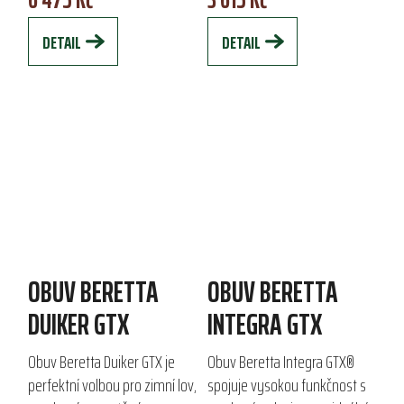
potažené štípané kůže,
zatímco vyztužený svršek z...
DETAIL
DETAIL
nabízí...
OBUV BERETTA
OBUV BERETTA
DUIKER GTX
INTEGRA GTX
Obuv Beretta Duiker GTX je
Obuv Beretta Integra GTX®
perfektní volbou pro zimní lov,
spojuje vysokou funkčnost s