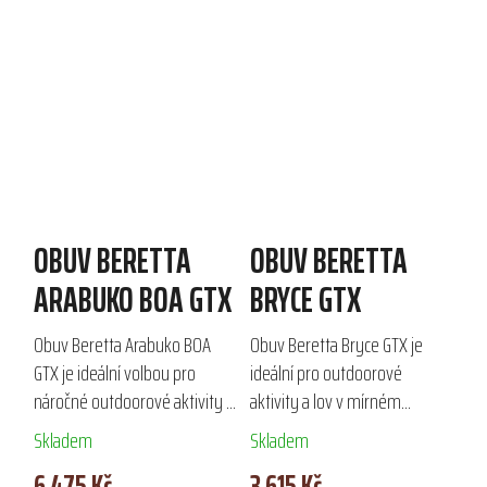
OBUV BERETTA
OBUV BERETTA
ARABUKO BOA GTX
BRYCE GTX
Obuv Beretta Arabuko BOA
Obuv Beretta Bryce GTX je
GTX je ideální volbou pro
ideální pro outdoorové
náročné outdoorové aktivity v
aktivity a lov v mírném
zimních podmínkách.
podnebí. Díky podšívce Gore-
Skladem
Skladem
Vyrobená z naolejovaného
Tex Prism zajišťuje
6 475 Kč
3 615 Kč
nubuku a elastomerem
voděodolnost a prodyšnost,