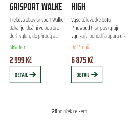
GRISPORT WALKER
HIGH
DAKAR
Treková obuv Grisport Walker
Vysoké lovecké boty
Dakar je ideální volbou pro
Pinewood HIGH poskytují
delší výlety do přírody a
vynikající pohodlí a oporu díky
městské nošení. Díky
voděodolné a prodyšné
Skladem
Do 14 dnů
voděodolné membráně GriTex
membráně. Izolační
2 999 Kč
6 875 Kč
a lícovému hovězímu svršku s
mezipodešev a Vibram
minimem švů...
podešev zajišťují ideální volbu
DETAIL
DETAIL
pro...
20
položek celkem
O
v
l
á