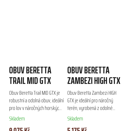
OBUV BERETTA
OBUV BERETTA
TRAIL MID GTX
ZAMBEZI HIGH GTX
Obuv Beretta Trail MID GTX je
Obuv Beretta Zambezi HIGH
robustní a odolná obuv, ideální
GTX je ideální pro náročný
pro lov v náročných horských
terén, vyrobená z odolné
podmínkách. Vyrobená z
semišové useňové kůže a
Skladem
Skladem
voskované hovězí kůže s
Cordura®. S voděodolnou a
9 075 Kč
5 175 Kč
gumovým zesílením a
prodyšnou membránou