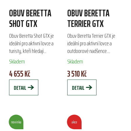
OBUV BERETTA
OBUV BERETTA
SHOT GTX
TERRIER GTX
Obuv Beretta Shot GTX je
Obuv Beretta Terrier GTX je
ideální pro aktivní lovce a
ideální pro aktivní lovce a
turisty, kteří hledají
outdoorové nadšence.
spolehlivou a pohodlnou obuv
Vyrobená z voděodolného
Skladem
Skladem
do mírného podnebí. S
semiše a Cordury, nabízí
4 655 Kč
3 510 Kč
voděodolnou a prodyšnou
komfort a stabilitu na různých
podšívkou Gore-Tex Prism a...
terénech. S...
DETAIL
DETAIL
novinka
akce