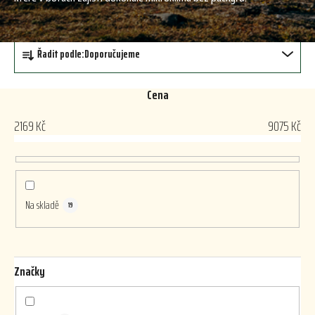
Ř
Řadit podle:
Doporučujeme
a
z
e
Cena
n
2169
Kč
9075
Kč
í
p
r
o
d
Na skladě
19
u
k
t
Značky
ů