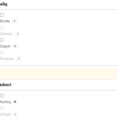
ačky
Beretta
7
Gateway1
0
Grisport
3
Pinewood
0
odnost
Hunting
10
Lifestyle
0