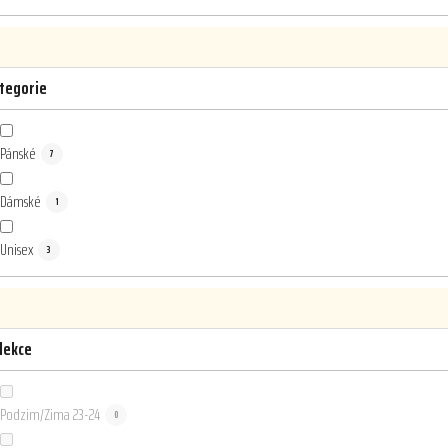
tegorie
Pánské
7
Dámské
1
Unisex
3
lekce
Podzim/Zima 23-24
0