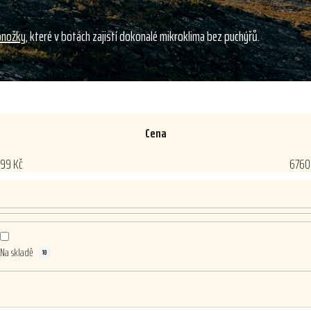
onožky
, které v botách zajistí dokonalé mikroklima bez puchýřů.
Cena
99
Kč
6760
Na skladě
10