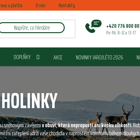
rava a platba
O nás
Kontakty
+420 776 800 80
Po-Pá: 8–12 a 13-17
DOPLŇKY
AKCE
NOVINKY JARO/LÉTO 2026
N
 HOLINKY
 i sněhovými závějemi
v obuvi, která nepropustí ani kapku vlhkosti
. Ro
 vnitřní zateplení udrží vaše chodidla v naprostém komfortu během dlouhých