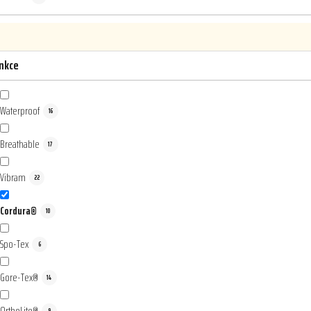
nkce
Waterproof
16
Breathable
17
Vibram
22
Cordura®
10
Spo-Tex
6
Gore-Tex®
14
OrthoLite®
9