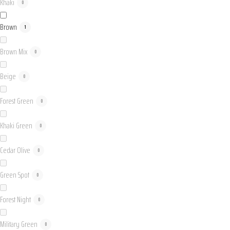
Khaki
0
Brown
1
Brown Mix
0
Beige
0
Forest Green
0
Khaki Green
0
Cedar Olive
0
Green Spot
0
Forest Night
0
Military Green
0