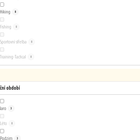
Hiking
8
Fishing
0
Sportovní střelba
0
Training-Tactical
0
ční období
Jaro
3
Léto
0
Podzim
3