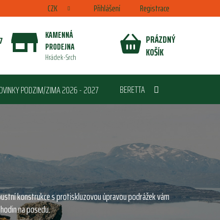
CZK
Přihlášení
Registrace
KAMENNÁ
PRÁZDNÝ
7
PRODEJNA
NÁKUPNÍ
KOŠÍK
Hrádek-Srch
KOŠÍK
BERETTA
OVINKY PODZIM/ZIMA 2026 - 2027
bustní konstrukce s protiskluzovou úpravou podrážek vám
 hodin na posedu.