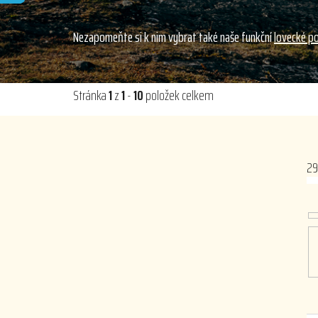
Nezapomeňte si k nim vybrat také naše funkční
lovecké p
Stránka
1
z
1
-
10
položek celkem
29