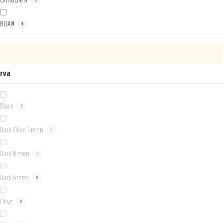
BOA®
3
rva
Black
0
Dark Olive Green
0
Dark Brown
0
Dark Green
0
Olive
0