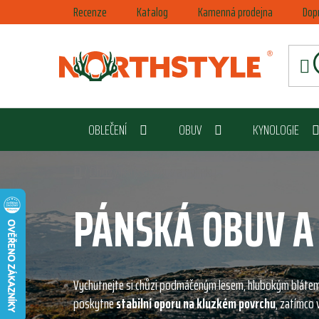
Přejít
Recenze
Katalog
Kamenná prodejna
Dop
na
obsah
OBLEČENÍ
OBUV
KYNOLOGIE
Domů
/
Obuv
/
Pánská obuv a holinky
PÁNSKÁ OBUV A
Vychutnejte si chůzi podmáčeným lesem, hlubokým blátem
poskytne
stabilní oporu na kluzkém povrchu
, zatímco