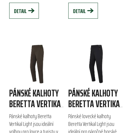
nabízí volný střih...
pružnost,...
DETAIL
DETAIL
PÁNSKÉ KALHOTY
PÁNSKÉ KALHOTY
BERETTA VERTIKAL
BERETTA VERTIKAL
LIGHT
LIGHT
Pánské kalhoty Beretta
Pánské lovecké kalhoty
Vertikal Light jsou ideální
Beretta Vertikal Light jsou
volbou pro lovce a turisty v
ideální pro náročné horské