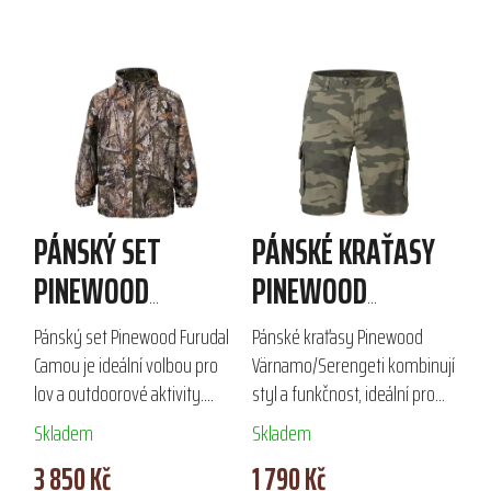
PÁNSKÝ SET
PÁNSKÉ KRAŤASY
PINEWOOD
PINEWOOD
FURUDAL CAMOU
VÄRNAMO/SERENGETI
Pánský set Pinewood Furudal
Pánské kraťasy Pinewood
Camou je ideální volbou pro
Värnamo/Serengeti kombinují
lov a outdoorové aktivity.
styl a funkčnost, ideální pro
Vyrobený z odolného
lov i každodenní nošení.
Skladem
Skladem
polyesteru s ekologickou
Vyrobené z 97 % bavlny a 3 %
3 850 Kč
1 790 Kč
impregnací Bionic Finish® Eco,
elastanu, poskytují komfort a