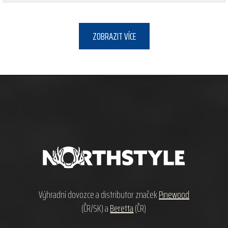
ZOBRAZIT VÍCE
Z
á
p
a
t
í
Výhradní dovozce a distributor značek
Pinewood
(ČR/SK) a
Beretta
(ČR)