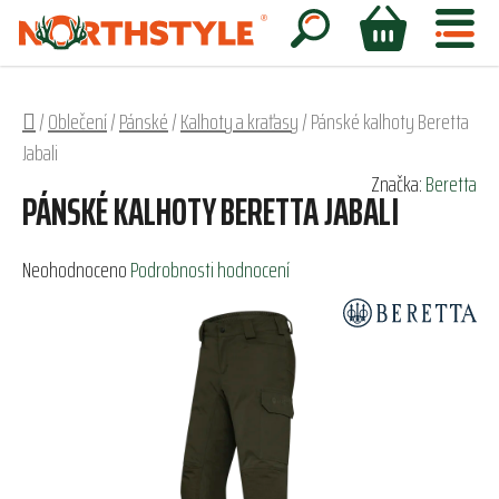
Přejít
na
Hledat
NÁKUPNÍ
obsah
KOŠÍK
Domů
/
Oblečení
/
Pánské
/
Kalhoty a kraťasy
/
Pánské kalhoty Beretta
Jabali
Značka:
Beretta
PÁNSKÉ KALHOTY BERETTA JABALI
Průměrné
Neohodnoceno
Podrobnosti hodnocení
hodnocení
produktu
je
0,0
z
5
hvězdiček.