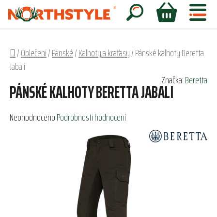
Přejít
na
Hledat
NÁKUPNÍ
obsah
KOŠÍK
Domů
/
Oblečení
/
Pánské
/
Kalhoty a kraťasy
/
Pánské kalhoty Beretta
Jabali
Značka:
Beretta
PÁNSKÉ KALHOTY BERETTA JABALI
Průměrné
Neohodnoceno
Podrobnosti hodnocení
hodnocení
produktu
je
0,0
z
5
hvězdiček.