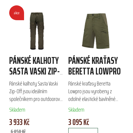
akce
PÁNSKÉ KALHOTY
PÁNSKÉ KRAŤASY
SASTA VASKI ZIP-
BERETTA LOWPRO
OFF
Pánské kalhoty Sasta Vaski
Pánské kraťasy Beretta
Zip-Off jsou ideálním
Lowpro jsou vyrobeny z
společníkem pro outdoorové
odolné elastické bavlněné
aktivity, jako je lov a turistika.
ripstop tkaniny, která zajišťuje
Skladem
Skladem
Vyrobené z kvalitních
vysokou volnost pohybu a
3 933 Kč
3 095 Kč
strečových materiálů, tyto
pohodlí. Díky kvalitním zipům
kalhoty nabízejí...
YKK a pružným...
6 050 Kč