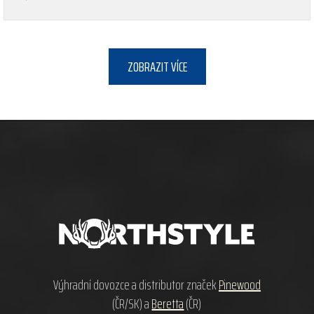
Hodnocení obchodu je 5 z 5 hvězdiček.
ZOBRAZIT VÍCE
Z
á
p
a
t
í
Výhradní dovozce a distributor značek
Pinewood
(ČR/SK) a
Beretta
(ČR)