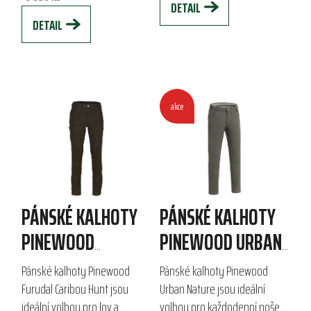
DETAIL
DETAIL
akce
PÁNSKÉ KALHOTY
PÁNSKÉ KALHOTY
PINEWOOD
PINEWOOD URBAN
FURUDAL CARIBOU
NATURE
Pánské kalhoty Pinewood
Pánské kalhoty Pinewood
HUNT
Furudal Caribou Hunt jsou
Urban Nature jsou ideální
ideální volbou pro lov a
volbou pro každodenní nošení