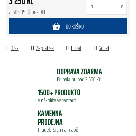
3 250 Kč
2 685,95 Kč bez DPH
Měrná cena:
DO KOŠÍKU
Tisk
Zeptat se
Hlídat
Sdílet
DOPRAVA ZDARMA
Při nákupu nad 3 500 Kč
1500+ PRODUKTŮ
V několika variantách
KAMENNÁ
PRODEJNA
Hrádek-Srch na mapě