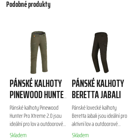
Podobné produkty
PÁNSKÉ KALHOTY
PÁNSKÉ KALHOTY
PINEWOOD HUNTER
BERETTA JABALI
PRO XTREME 2.0
Pánské kalhoty Pinewood
Pánské lovecké kalhoty
Hunter Pro Xtreme 2.0 jsou
Beretta Jabali jsou ideální pro
ideální pro lov a outdoorové
aktivní lov a outdoorové
aktivity v podzimním a
aktivity. Vyrobeny z odolné
Skladem
Skladem
zimním období. Díky vysoce
směsi bavlny a polyesteru s