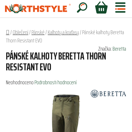
Přejít
na
Hledat
NÁKUPNÍ
obsah
KOŠÍK
Domů
/
Oblečení
/
Pánské
/
Kalhoty a kraťasy
/
Pánské kalhoty Beretta
Thorn Resistant EVO
Značka:
Beretta
PÁNSKÉ KALHOTY BERETTA THORN
RESISTANT EVO
Průměrné
Neohodnoceno
Podrobnosti hodnocení
hodnocení
produktu
je
0,0
z
5