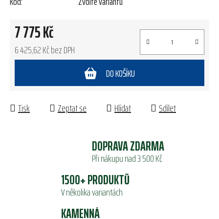
Kód:
Zvolte variantu
7 775 Kč
6 425,62 Kč bez DPH
Měrná cena:
DO KOŠÍKU
Tisk
Zeptat se
Hlídat
Sdílet
DOPRAVA ZDARMA
Při nákupu nad 3 500 Kč
1500+ PRODUKTŮ
V několika variantách
KAMENNÁ