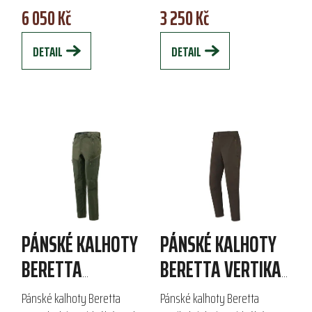
6 050 Kč
3 250 Kč
funkční membráně s vodním
ripstop úpravou, poskytují
sloupcem přes 12 000...
pohodlí a...
DETAIL
DETAIL
PÁNSKÉ KALHOTY
PÁNSKÉ KALHOTY
BERETTA
BERETTA VERTIKAL
BOONDOCK
LIGHT
Pánské kalhoty Beretta
Pánské kalhoty Beretta