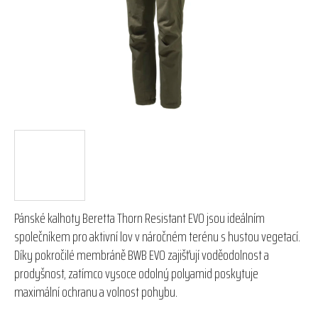
hvězdiček.
Pánské kalhoty Beretta Thorn Resistant EVO jsou ideálním
společníkem pro aktivní lov v náročném terénu s hustou vegetací.
Díky pokročilé membráně BWB EVO zajišťují voděodolnost a
prodyšnost, zatímco vysoce odolný polyamid poskytuje
maximální ochranu a volnost pohybu.