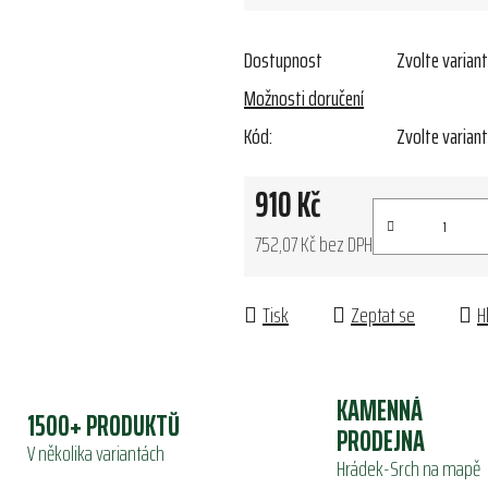
Dostupnost
Zvolte varian
Možnosti doručení
Kód:
Zvolte varian
910 Kč
752,07 Kč bez DPH
Měrná cena:
Tisk
Zeptat se
H
KAMENNÁ
1500+ PRODUKTŮ
PRODEJNA
V několika variantách
Hrádek-Srch na mapě