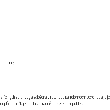
odenní nošení
 střelných zbraní. Byla založena v roce 1526 Bartolomeem Berettou a je j
 a doplňky značky Beretta výhradně pro Českou republiku.