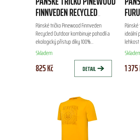
PÁNSKÉ TRIČKO PINEWOOD
PÁNS
FINNVEDEN RECYCLED
FUR
OUTDOOR
Pánské tričko Pinewood Finnveden
Pánské 
Recycled Outdoor kombinuje pohodlí a
ideální 
ekologický přístup díky 100%
lehkost
recyklovanému materiálu, skládajícímu se
vysoce 
Skladem
Sklade
z bavlny a polyesteru. S véčkovým...
zajišťuj
825 Kč
1 375 
DETAIL