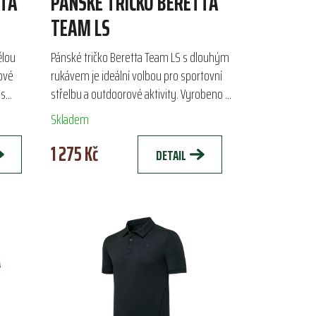
TTA
PÁNSKÉ TRIČKO BERETTA
TEAM LS
ělou
Pánské tričko Beretta Team LS s dlouhým
ové
rukávem je ideální volbou pro sportovní
 s
střelbu a outdoorové aktivity. Vyrobeno z
styl díky
kvalitního bavlněného žerzeje o gramáži
Skladem
180 g,...
1 275 Kč
DETAIL