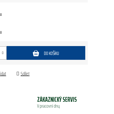
tu
tu
DO KOŠÍKU
lídat
Sdílet
ZÁKAZNICKÝ SERVIS
V pracovní dny