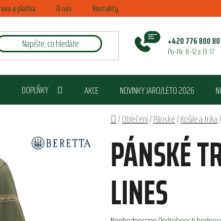
rava a platba
O nás
Kontakty
+420 776 800 80
Po-Pá: 8–12 a 13-17
DOPLŇKY
AKCE
NOVINKY JARO/LÉTO 2026
N
Domů
/
Oblečení
/
Pánské
/
Košile a trika
PÁNSKÉ TR
LINES
Průměrné
Neohodnoceno
Podrobnosti hodnoc