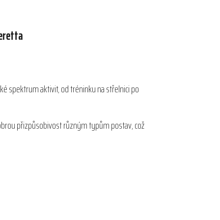
eretta
ké spektrum aktivit, od tréninku na střelnici po
a dobrou přizpůsobivost různým typům postav, což