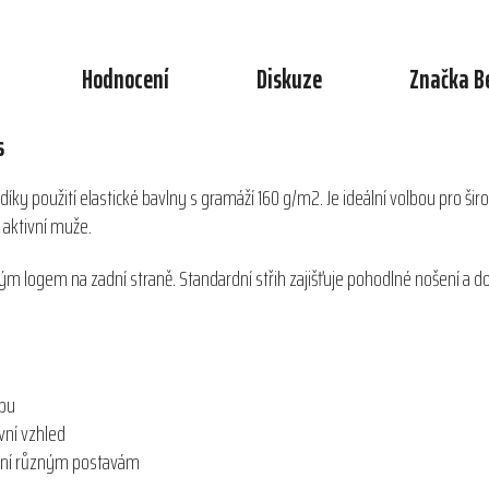
Hodnocení
Diskuze
Značka
B
s
íky použití elastické bavlny s gramáží 160 g/m2. Je ideální volbou pro širo
 aktivní muže.
těným logem na zadní straně. Standardní střih zajišťuje pohodlné nošení 
ybu
ivní vzhled
bení různým postavám