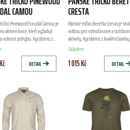
KÉ TRIČKO PINEWOOD
PÁNSKÉ TRIČKO BERE
UDAL CAMOU
CRESTA
tričko Pinewood Furudal Camou je
Pánské tričko Beretta Cresta je skv
pro aktivní lovce, kteří vyžadují
volbou pro volnočasové a outdoor
 a volnost pohybu. Vyrobeno z
aktivity. Vyrobeno z kvalitní bavlny
prodyšného materiálu, toto tričko
gramáží 180 g/m², nabízí pohodlí a 
m
Skladem
e komfort...
grafice značky...
Kč
1 015 Kč
DETAIL
DETAIL