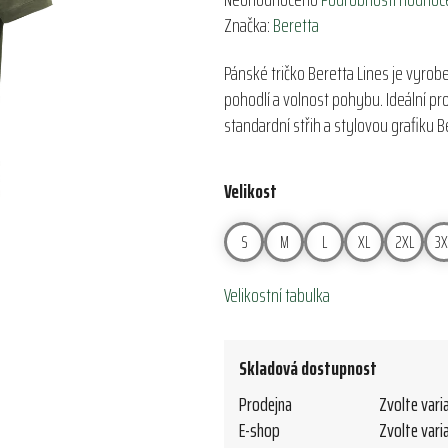
hodnocení
Značka:
Beretta
produktu
Pánské tričko Beretta Lines je vyrobe
je
pohodlí a volnost pohybu. Ideální pr
0,0
standardní střih a stylovou grafiku B
z
5
hvězdiček.
Velikost
S
M
L
XL
2XL
3X
Velikostní tabulka
Skladová dostupnost
Prodejna
Zvolte vari
E-shop
Zvolte vari