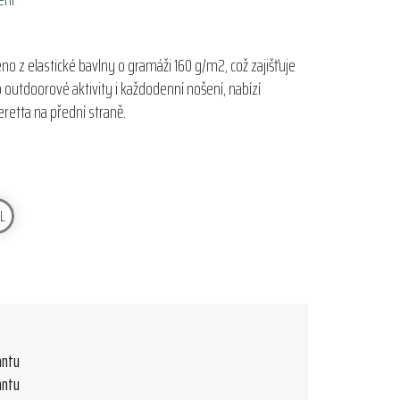
no z elastické bavlny o gramáži 160 g/m2, což zajišťuje
o outdoorové aktivity i každodenní nošení, nabízí
eretta na přední straně.
L
antu
antu