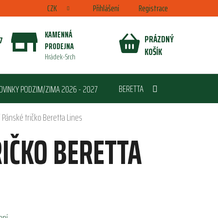
CZK
Přihlášení
Registrace
KAMENNÁ
PRÁZDNÝ
7
PRODEJNA
NÁKUPNÍ
KOŠÍK
Hrádek-Srch
KOŠÍK
BERETTA
OVINKY PODZIM/ZIMA 2026 - 2027
/
Pánské tričko Beretta Lines
IČKO BERETTA
ení