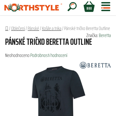
Přejít
na
Hledat
NÁKUPNÍ
obsah
KOŠÍK
Domů
/
Oblečení
/
Pánské
/
Košile a trika
/
Pánské tričko Beretta Outline
Značka:
Beretta
PÁNSKÉ TRIČKO BERETTA OUTLINE
Průměrné
Neohodnoceno
Podrobnosti hodnocení
hodnocení
produktu
je
0,0
z
5
hvězdiček.