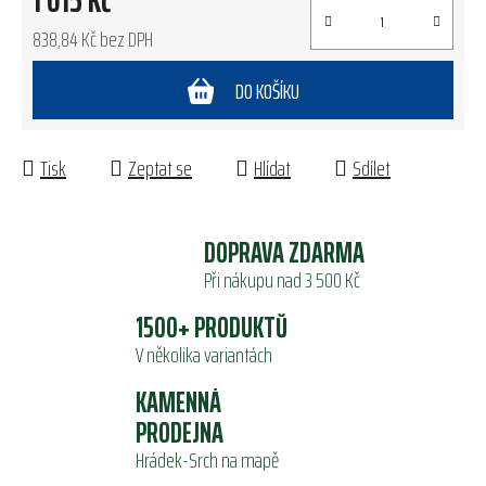
1 015 Kč
838,84 Kč bez DPH
Měrná cena:
DO KOŠÍKU
Tisk
Zeptat se
Hlídat
Sdílet
DOPRAVA ZDARMA
Při nákupu nad 3 500 Kč
1500+ PRODUKTŮ
V několika variantách
KAMENNÁ
PRODEJNA
Hrádek-Srch na mapě