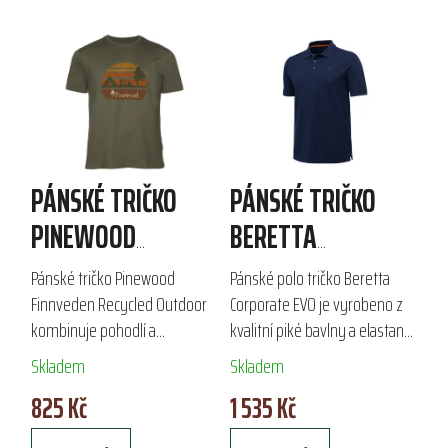
PÁNSKÉ TRIČKO
PÁNSKÉ TRIČKO
PINEWOOD
BERETTA
FINNVEDEN
CORPORATE EVO
Pánské tričko Pinewood
Pánské polo tričko Beretta
RECYCLED
POLO
Finnveden Recycled Outdoor
Corporate EVO je vyrobeno z
kombinuje pohodlí a
kvalitní piké bavlny a elastanu
OUTDOOR
ekologický přístup díky 100%
s gramáží 220 g/m². Ideální
Skladem
Skladem
recyklovanému materiálu,
pro outdoorové aktivity,
825 Kč
1 535 Kč
skládajícímu se z bavlny a
sportovní střelbu a volný čas,
polyesteru. S véčkovým...
toto...