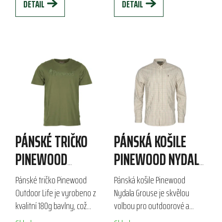
DETAIL
DETAIL
PÁNSKÉ TRIČKO
PÁNSKÁ KOŠILE
PINEWOOD
PINEWOOD NYDALA
OUTDOOR LIFE
GROUSE
Pánské tričko Pinewood
Pánská košile Pinewood
Outdoor Life je vyrobeno z
Nydala Grouse je skvělou
kvalitní 180g bavlny, což
volbou pro outdoorové a
zajišťuje pohodlí při
lovecké aktivity. Vyrobena z