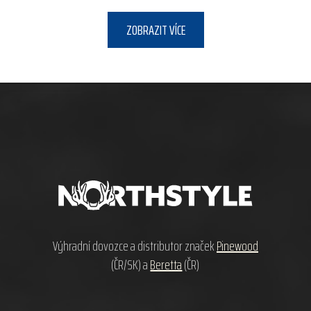
ZOBRAZIT VÍCE
Z
á
p
a
t
í
Výhradní dovozce a distributor značek
Pinewood
(ČR/SK) a
Beretta
(ČR)