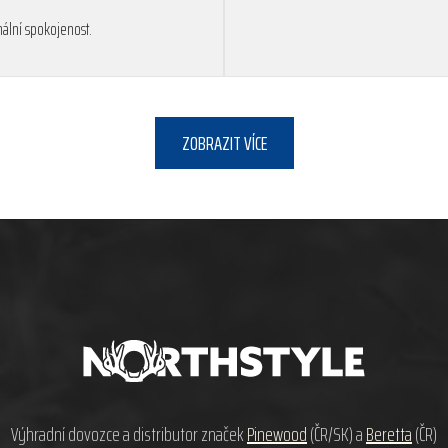
ální spokojenost.
ZOBRAZIT VÍCE
Výhradní dovozce a distributor značek
Pinewood
(ČR/SK) a
Beretta
(ČR)