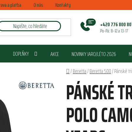
rava a platba
O nás
Kontakty
+420 776 800 80
Po-Pá: 8–12 a 13-17
DOPLŇKY
AKCE
NOVINKY JARO/LÉTO 2026
N
Domů
/
Beretta
/
Beretta 500
/
Pánské tr
PÁNSKÉ TR
POLO CAM