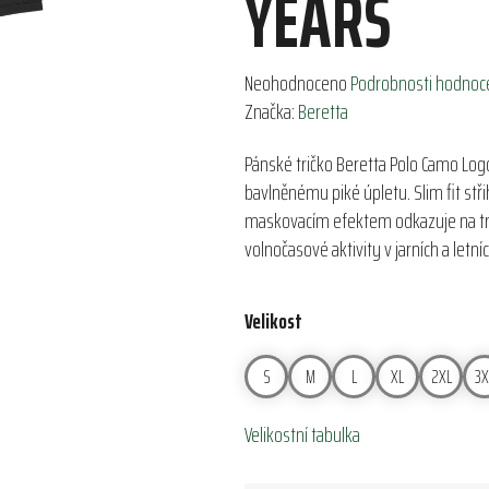
YEARS
Průměrné
Neohodnoceno
Podrobnosti hodnoc
hodnocení
Značka:
Beretta
produktu
Pánské tričko Beretta Polo Camo Log
je
bavlněnému piké úpletu. Slim fit stři
0,0
maskovacím efektem odkazuje na tradi
z
volnočasové aktivity v jarních a letní
5
hvězdiček.
Velikost
S
M
L
XL
2XL
3X
Velikostní tabulka