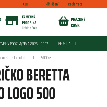
CZK
Přihlášení
Registrace
KAMENNÁ
PRÁZDNÝ
7
PRODEJNA
NÁKUPNÍ
KOŠÍK
Hrádek-Srch
KOŠÍK
BERETTA
OVINKY PODZIM/ZIMA 2026 - 2027
ičko Beretta Polo Camo Logo 500 Years
IČKO BERETTA
O LOGO 500