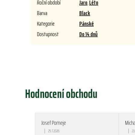
Roční období
Jaro
,
Léto
Barva
Black
Kategorie
Pánské
Dostupnost
Do 14 dnů
Hodnocení obchodu
Josef Pomeje
Mich
|
|
29.7.2026
23
Hodnocení obchodu je 5 z 5 hvězdiček.
Hodno