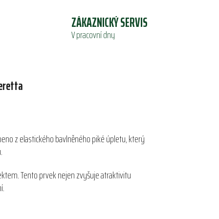
ZÁKAZNICKÝ SERVIS
V pracovní dny
eretta
robeno z elastického bavlněného piké úpletu, který
.
ktem. Tento prvek nejen zvyšuje atraktivitu
í.