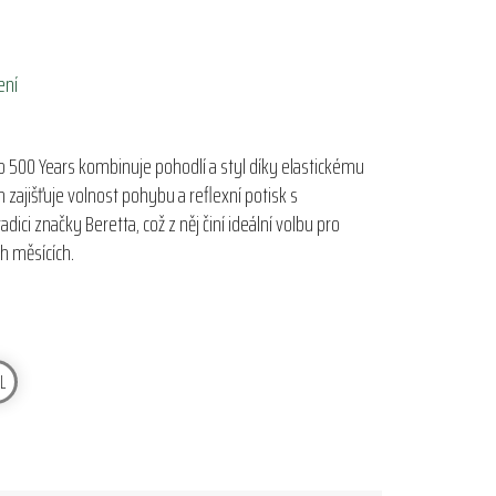
ení
o 500 Years kombinuje pohodlí a styl díky elastickému
h zajišťuje volnost pohybu a reflexní potisk s
ci značky Beretta, což z něj činí ideální volbu pro
ch měsících.
L