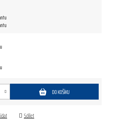
antu
antu
tu
tu
DO KOŠÍKU
lídat
Sdílet