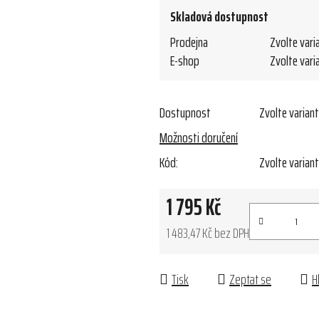
Skladová dostupnost
Prodejna
Zvolte vari
E-shop
Zvolte vari
Dostupnost
Zvolte varian
Možnosti doručení
Kód:
Zvolte varian
1 795 Kč
1 483,47 Kč bez DPH
Měrná cena:
Tisk
Zeptat se
H