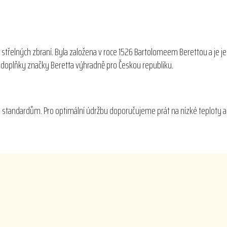
 střelných zbraní. Byla založena v roce 1526 Bartolomeem Berettou a je j
 a doplňky značky Beretta výhradně pro Českou republiku.
m standardům. Pro optimální údržbu doporučujeme prát na nízké teploty a