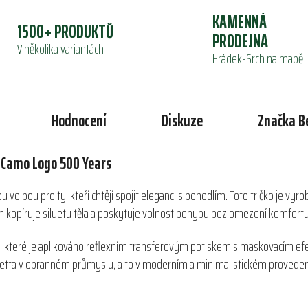
KAMENNÁ
1500+ PRODUKTŮ
PRODEJNA
V několika variantách
Hrádek-Srch na mapě
Hodnocení
Diskuze
Značka
B
o Camo Logo 500 Years
 volbou pro ty, kteří chtějí spojit eleganci s pohodlím. Toto tričko je vy
střih kopíruje siluetu těla a poskytuje volnost pohybu bez omezení komfortu
rs, které je aplikováno reflexním transferovým potiskem s maskovacím efe
Beretta v obranném průmyslu, a to v moderním a minimalistickém proveden