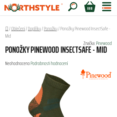
Přejít
na
Hledat
NÁKUPNÍ
obsah
KOŠÍK
Domů
/
Oblečení
/
Doplňky
/
Ponožky
/
Ponožky Pinewood InsectSafe -
Mid
Značka:
Pinewood
PONOŽKY PINEWOOD INSECTSAFE - MID
Průměrné
Neohodnoceno
Podrobnosti hodnocení
hodnocení
produktu
je
0,0
z
5
hvězdiček.