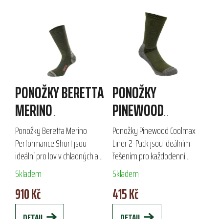
PONOŽKY BERETTA
PONOŽKY
MERINO
PINEWOOD
PERFORMANCE
COOLMAX LINER 2-
Ponožky Beretta Merino
Ponožky Pinewood Coolmax
SHORT
PACK
Performance Short jsou
Liner 2-Pack jsou ideálním
ideální pro lov v chladných a
řešením pro každodenní
vlhkých podmínkách.
nošení, volný čas i pracovní
Skladem
Skladem
Vyrobené z elastické merino
aktivity. Díky Coolmax®
910 Kč
415 Kč
vlny a obohacené o stříbrné
vláknům efektivně odvádějí
vlákno X-Static, tyto...
vlhkost a poskytují...
DETAIL
DETAIL