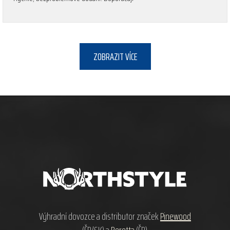
ZOBRAZIT VÍCE
Z
á
p
a
t
í
Výhradní dovozce a distributor značek
Pinewood