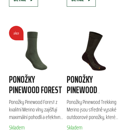
akce
PONOŽKY
PONOŽKY
PINEWOOD FOREST
PINEWOOD
TREKKING MERINO
Ponožky Pinewood Forest z
Ponožky Pinewood Trekking
kvalitní Merino vlny zajišťují
Merino jsou středně vysoké
maximální pohodlí a efektivní
outdoorové ponožky, které
odvod vlhkosti. Ideální pro lov,
kombinují 60 % vlny s dalšími
Skladem
Skladem