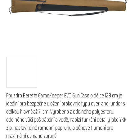
hvězdiček.
Pouzdro Beretta GameKeeper EVO Gun Case o délce 128 cm je
ideální pro bezpečné uložení brokovnic typu over-and-under s
délkou hlavně až 71 cm. Vyrobeno z odolného polyesteru,
odolného vůči poškrábání a vodě, nabízí funkční detaily jako YKK
zip, nastavitelné ramenní popruhy a pěnové tlumení pro
maximální ochranu zbraně.