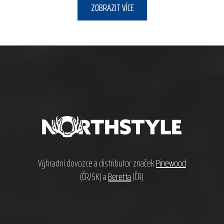
ZOBRAZIT VÍCE
Z
á
p
a
t
í
Výhradní dovozce a distributor značek
Pinewood
(ČR/SK) a
Beretta
(ČR)