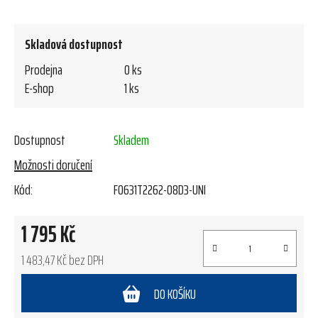
Skladová dostupnost
Prodejna
0 ks
E-shop
1 ks
Dostupnost
Skladem
Možnosti doručení
Kód:
FO631T2262-08D3-UNI
1 795 Kč
1 483,47 Kč bez DPH
Měrná cena:
DO KOŠÍKU