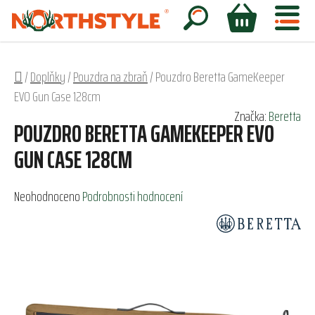
Přejít
na
Hledat
NÁKUPNÍ
obsah
KOŠÍK
Domů
/
Doplňky
/
Pouzdra na zbraň
/
Pouzdro Beretta GameKeeper
EVO Gun Case 128cm
Značka:
Beretta
POUZDRO BERETTA GAMEKEEPER EVO
GUN CASE 128CM
Průměrné
Neohodnoceno
Podrobnosti hodnocení
hodnocení
produktu
je
0,0
z
5