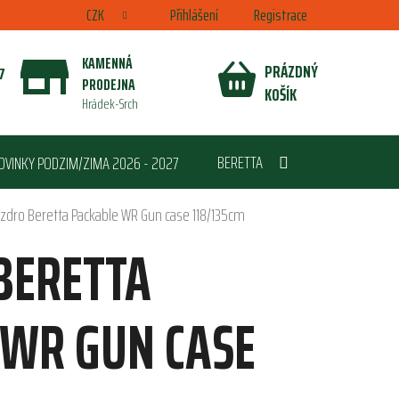
CZK
Přihlášení
Registrace
KAMENNÁ
PRÁZDNÝ
7
PRODEJNA
NÁKUPNÍ
KOŠÍK
Hrádek-Srch
KOŠÍK
BERETTA
OVINKY PODZIM/ZIMA 2026 - 2027
zdro Beretta Packable WR Gun case 118/135cm
BERETTA
 WR GUN CASE