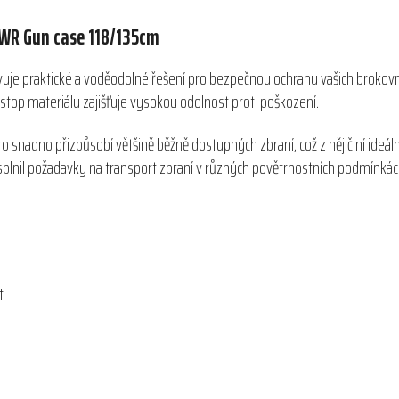
 WR Gun case 118/135cm
vuje praktické a voděodolné řešení pro bezpečnou ochranu vašich brokovn
pstop materiálu zajišťuje vysokou odolnost proti poškození.
o snadno přizpůsobí většině běžně dostupných zbraní, což z něj činí ideální
 splnil požadavky na transport zbraní v různých povětrnostních podmínkác
t