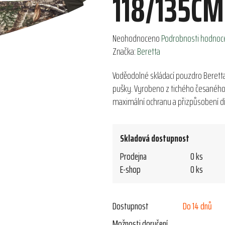
118/135CM
Průměrné
Neohodnoceno
Podrobnosti hodnoc
hodnocení
Značka:
Beretta
produktu
Voděodolné skládací pouzdro Beretta
je
pušky. Vyrobeno z tichého česaného 
0,0
maximální ochranu a přizpůsobení dí
z
5
hvězdiček.
Skladová dostupnost
Prodejna
0 ks
E-shop
0 ks
Dostupnost
Do 14 dnů
Možnosti doručení