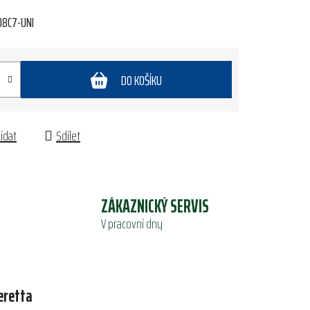
8C7-UNI
DO KOŠÍKU
lídat
Sdílet
ZÁKAZNICKÝ SERVIS
V pracovní dny
eretta