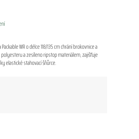
ení
 Packable WR o délce 118/135 cm chrání brokovnice a
polyesteru a zesíleno ripstop materiálem, zajišťuje
ky elastické stahovací šňůrce.