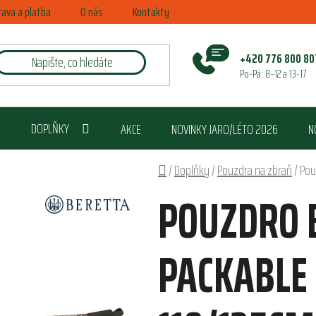
rava a platba
O nás
Kontakty
+420 776 800 80
Po-Pá: 8–12 a 13-17
DOPLŇKY
AKCE
NOVINKY JARO/LÉTO 2026
N
Domů
/
Doplňky
/
Pouzdra na zbraň
/
Pou
POUZDRO 
PACKABLE