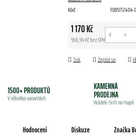
Kód:
FO851T2404-0
1 170 Kč
966,94 Kč bez DPH
Měrná cena:
Tisk
Zeptat se
H
KAMENNÁ
1500+ PRODUKTŮ
PRODEJNA
V několika variantách
Hrádek-Srch na mapě
Hodnocení
Diskuze
Značka
B