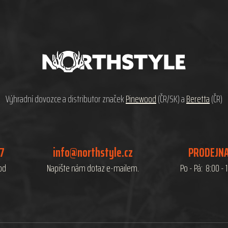
Výhradní dovozce a distributor značek
Pinewood
(ČR/SK) a
Beretta
(ČR)
07
info@northstyle.cz
PRODEJNA
hod
Napište nám dotaz e-mailem.
Po - Pá: 8:00 - 