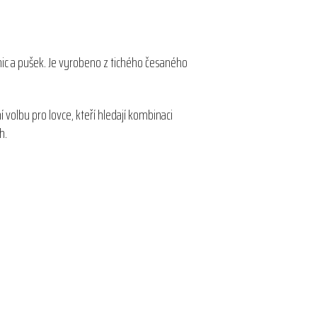
ic a pušek. Je vyrobeno z tichého česaného
 volbu pro lovce, kteří hledají kombinaci
h.