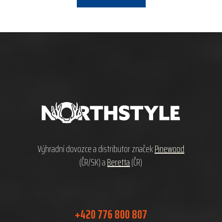
Z
á
p
a
t
í
Výhradní dovozce a distributor značek
Pinewood
(ČR/SK) a
Beretta
(ČR)
+420 776 800 807