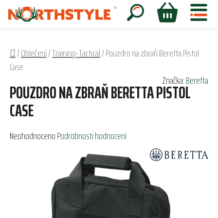
Přejít
na
Hledat
NÁKUPNÍ
obsah
KOŠÍK
Domů
/
Oblečení
/
Training-Tactical
/
Pouzdro na zbraň Beretta Pistol
Case
Značka:
Beretta
POUZDRO NA ZBRAŇ BERETTA PISTOL
CASE
Průměrné
Neohodnoceno
Podrobnosti hodnocení
hodnocení
produktu
je
0,0
z
5