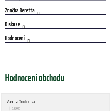
Značka
Beretta
Diskuze
Hodnocení
Hodnocení obchodu
Marcela Onuferová
|
7.8.2026
Hodnocení obchodu je 5 z 5 hvězdiček.