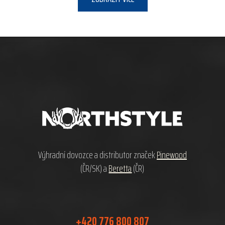
Z
á
p
a
t
í
Výhradní dovozce a distributor značek
Pinewood
(ČR/SK) a
Beretta
(ČR)
+420 776 800 807