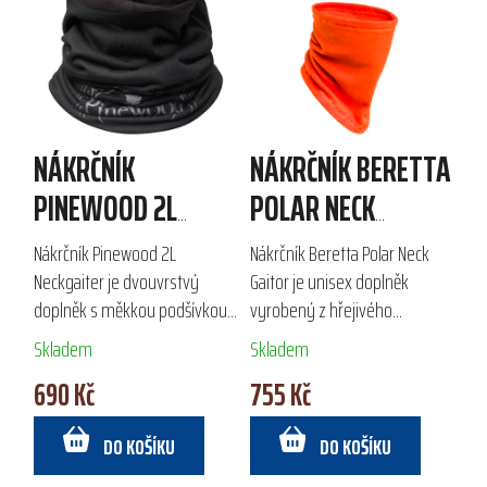
NÁKRČNÍK
NÁKRČNÍK BERETTA
PINEWOOD 2L
POLAR NECK
NECKGAITER
GAITOR
Nákrčník Pinewood 2L
Nákrčník Beretta Polar Neck
Neckgaiter je dvouvrstvý
Gaitor je unisex doplněk
doplněk s měkkou podšívkou
vyrobený z hřejivého
z česaného fleecu, který
mikroflísu s gramáží 200
Skladem
Skladem
zajišťuje komfort a teplo v
g/m2, tvořeného ze 100 %
690 Kč
755 Kč
chladném počasí. Lze ho
recyklovanými vlákny
snadno přetvořit na čelenku...
REPREVE®. Díky
DO KOŠÍKU
DO KOŠÍKU
protiskluzové...