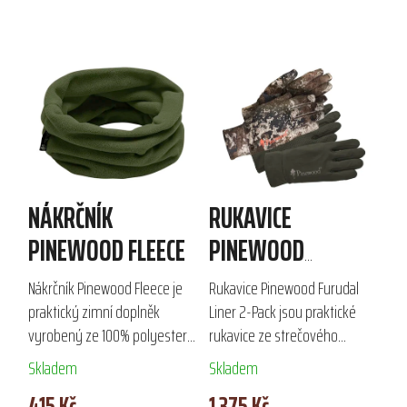
NÁKRČNÍK
RUKAVICE
PINEWOOD FLEECE
PINEWOOD
FURUDAL LINER 2-
Nákrčník Pinewood Fleece je
Rukavice Pinewood Furudal
PACK
praktický zimní doplněk
Liner 2-Pack jsou praktické
vyrobený ze 100% polyesteru,
rukavice ze strečového
který nabízí vynikající izolaci a
materiálu, ideální pro
Skladem
Skladem
komfort. Ideální pro
střelecké aktivity. Balení
415 Kč
1 375 Kč
outdoorové aktivity jako lov a
obsahuje dva páry v zelené a