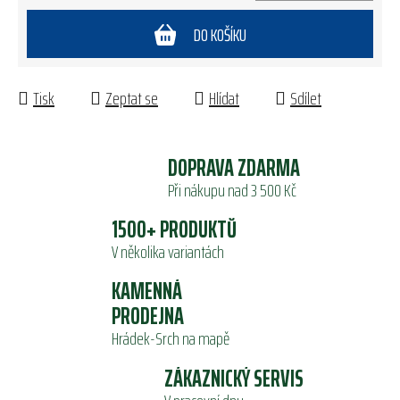
Měrná cena:
DO KOŠÍKU
Tisk
Zeptat se
Hlídat
Sdílet
DOPRAVA ZDARMA
Při nákupu nad 3 500 Kč
1500+ PRODUKTŮ
V několika variantách
KAMENNÁ
PRODEJNA
Hrádek-Srch na mapě
ZÁKAZNICKÝ SERVIS