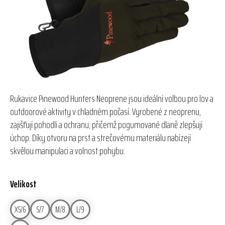
hvězdiček.
Rukavice Pinewood Hunters Neoprene jsou ideální volbou pro lov a
outdoorové aktivity v chladném počasí. Vyrobené z neoprenu,
zajišťují pohodlí a ochranu, přičemž pogumované dlaně zlepšují
úchop. Díky otvoru na prst a strečovému materiálu nabízejí
skvělou manipulaci a volnost pohybu.
Velikost
XS/6
S/7
M/8
L/9