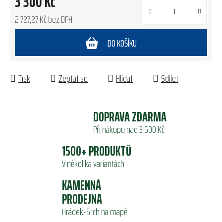
3 300 Kč
2 727,27 Kč bez DPH
Měrná cena:
DO KOŠÍKU
Tisk
Zeptat se
Hlídat
Sdílet
DOPRAVA ZDARMA
Při nákupu nad 3 500 Kč
1500+ PRODUKTŮ
V několika variantách
KAMENNÁ
PRODEJNA
Hrádek-Srch na mapě