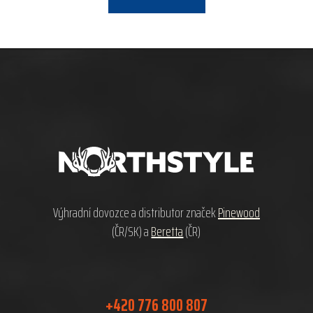
Z
á
p
a
t
í
Výhradní dovozce a distributor značek
Pinewood
(ČR/SK) a
Beretta
(ČR)
+420 776 800 807