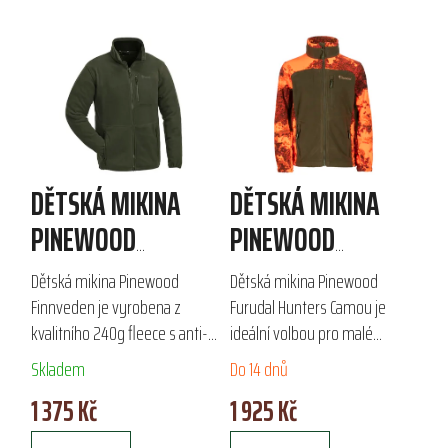
DĚTSKÁ MIKINA
DĚTSKÁ MIKINA
PINEWOOD
PINEWOOD
FINNVEDEN
FURUDAL HUNTERS
Dětská mikina Pinewood
Dětská mikina Pinewood
CAMOU
Finnveden je vyrobena z
Furudal Hunters Camou je
kvalitního 240g fleece s anti-
ideální volbou pro malé
pilling úpravou, což zajišťuje
dobrodruhy. Vyrobená z 220 g
Skladem
Do 14 dnů
dlouhou životnost a pohodlí.
fleece, nabízí vysokou
1 375 Kč
1 925 Kč
Ideální jako lehká mikina nebo
odolnost proti žmolkování,
druhá...
praktickou náprsní kapsu...