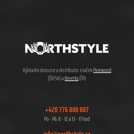
Z
á
p
a
t
í
Výhradní dovozce a distributor značek
Pinewood
(ČR/SK) a
Beretta
(ČR)
+420 776 800 807
Po - Pá: 8 - 12 a 13 - 17 hod