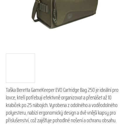
hvězdiček.
Taška Beretta GameKeeper EVO Cartridge Bag 250 je ideální pro
lovce, kteří potřebují efektivně organizovat a přenášet až 10
krabiček po 25 nábojích. Vyrobena z odolného a voděodolného
polyesteru, nabízí ergonomický design a dvě vnější kapsy pro
příslušenství, což zajišťuje pohodlné nošení a ochranu obsahu.