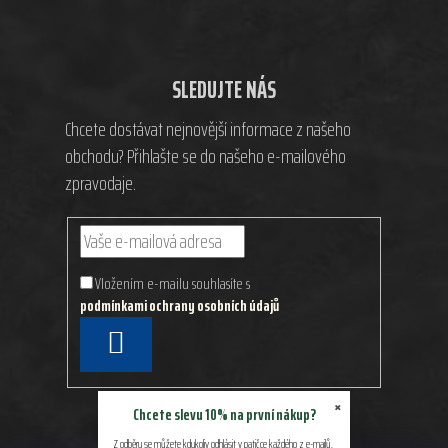
SLEDUJTE NÁS
Chcete dostávat nejnovější informace z našeho
obchodu? Přihlašte se do našeho e-mailového
zpravodaje.
Vložením e-mailu souhlasíte s
podmínkami ochrany osobních údajů
PŘIHLÁSIT
SE
×
Chcete slevu 10% na první nákup?
Z odběru se můžete kdykoliv odhlásit v patičce každého z e-mailů.