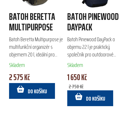
BATOH BERETTA
BATOH PINEWOOD
MULTIPURPOSE
DAYPACK
Batoh Beretta Multipurpose je
Batoh Pinewood DayPack o
multifunkční organizér s
objemu 22 l je praktický
objemem 20 l, ideální pro
společník pro outdoorové
lovce a outdoorové nadšence.
aktivity. Díky ergonomickým
Skladem
Skladem
Vyroben z odolného
popruhům a vyztuženým
2 575 Kč
1 650 Kč
vodoodpudivého polyesteru,
zádům nabízí pohodlné
nabízí pohodlné...
nošení. Ekologická
2 750 Kč
DO KOŠÍKU
impregnace...
DO KOŠÍKU