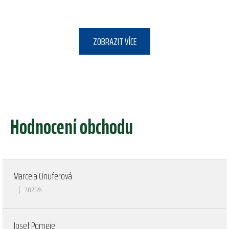
ZOBRAZIT VÍCE
Hodnocení obchodu
Marcela Onuferová
|
7.8.2026
Hodnocení obchodu je 5 z 5 hvězdiček.
Josef Pomeje