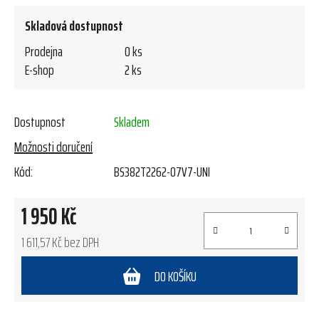
Skladová dostupnost
Prodejna
0 ks
E-shop
2 ks
Dostupnost
Skladem
Možnosti doručení
Kód:
BS382T2262-07V7-UNI
1 950 Kč
1 611,57 Kč bez DPH
Měrná cena:
DO KOŠÍKU