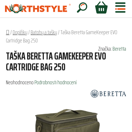
Přejít
na
Hledat
NÁKUPNÍ
obsah
KOŠÍK
Domů
/
Doplňky
/
Batohy a tašky
/
Taška Beretta GameKeeper EVO
Cartridge Bag 250
Značka:
Beretta
TAŠKA BERETTA GAMEKEEPER EVO
CARTRIDGE BAG 250
Průměrné
Neohodnoceno
Podrobnosti hodnocení
hodnocení
produktu
je
0,0
z
5