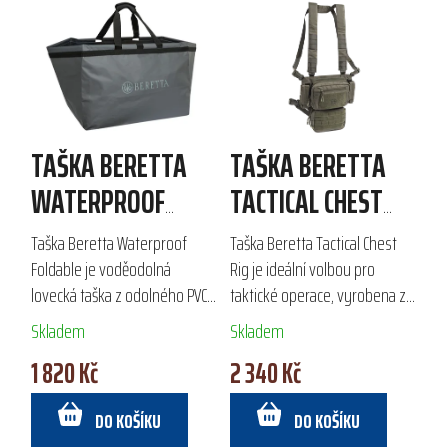
TAŠKA BERETTA
TAŠKA BERETTA
WATERPROOF
TACTICAL CHEST
FOLDABLE
RIG
Taška Beretta Waterproof
Taška Beretta Tactical Chest
Foldable je voděodolná
Rig je ideální volbou pro
lovecká taška z odolného PVC,
taktické operace, vyrobena z
navržená pro efektivní
odolného ripstop materiálu.
Skladem
Skladem
transport ulovené zvěře. Díky
Pojme až 4 puškové a 2
1 820 Kč
2 340 Kč
svařovaným švům dosahuje
pistolové zásobníky, přičemž
maximální...
rozhraní...
DO KOŠÍKU
DO KOŠÍKU