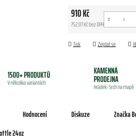
910 Kč
752,07 Kč bez DPH
Měrná cena:
Tisk
Zeptat se
H
KAMENNÁ
1500+ PRODUKTŮ
PRODEJNA
V několika variantách
Hrádek-Srch na mapě
Hodnocení
Diskuze
Značka
B
ottle 24oz