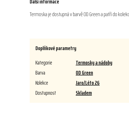
Další informace
Termoska je dostupná v barvě OD Green a patří do kolekce
Doplňkové parametry
Kategorie
Termosky a nádoby
Barva
OD Green
Kolekce
Jaro/Léto 26
Dostupnost
Skladem