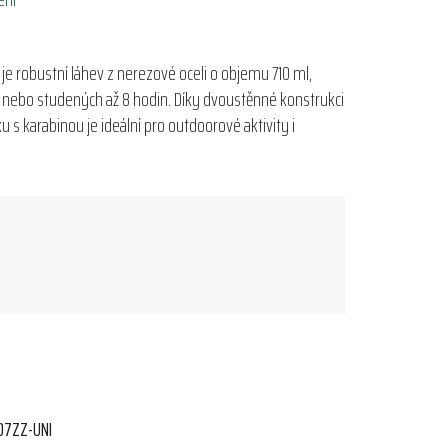
je robustní láhev z nerezové oceli o objemu 710 ml,
 nebo studených až 8 hodin. Díky dvoustěnné konstrukci
u s karabinou je ideální pro outdoorové aktivity i
07ZZ-UNI