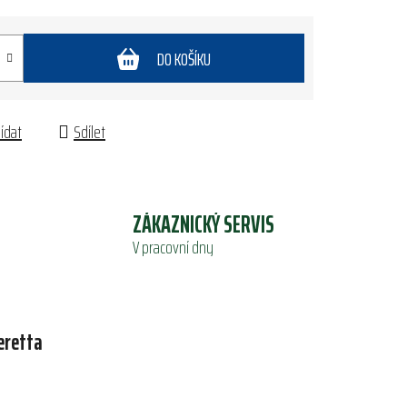
DO KOŠÍKU
lídat
Sdílet
ZÁKAZNICKÝ SERVIS
V pracovní dny
eretta