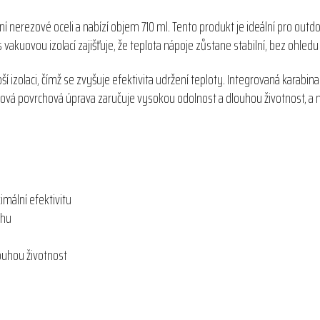
í nerezové oceli a nabízí objem 710 ml. Tento produkt je ideální pro outd
vakuovou izolací zajišťuje, že teplota nápoje zůstane stabilní, bez ohled
 izolaci, čímž se zvyšuje efektivita udržení teploty. Integrovaná karab
šková povrchová úprava zaručuje vysokou odolnost a dlouhou životnost, a n
mální efektivitu
ahu
louhou životnost