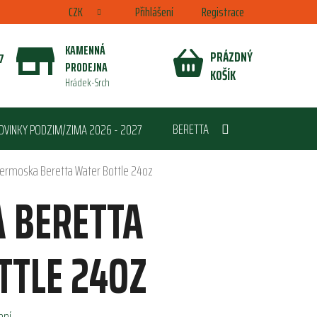
CZK
Přihlášení
Registrace
KAMENNÁ
PRÁZDNÝ
7
PRODEJNA
NÁKUPNÍ
KOŠÍK
Hrádek-Srch
KOŠÍK
BERETTA
OVINKY PODZIM/ZIMA 2026 - 2027
ermoska Beretta Water Bottle 24oz
 BERETTA
TTLE 24OZ
ení