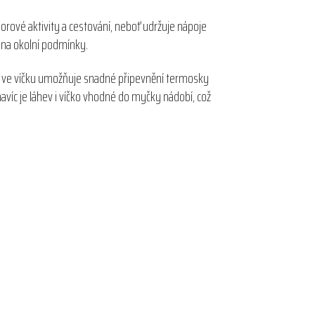
oorové aktivity a cestování, neboť udržuje nápoje
u na okolní podmínky.
ina ve víčku umožňuje snadné připevnění termosky
avíc je láhev i víčko vhodné do myčky nádobí, což