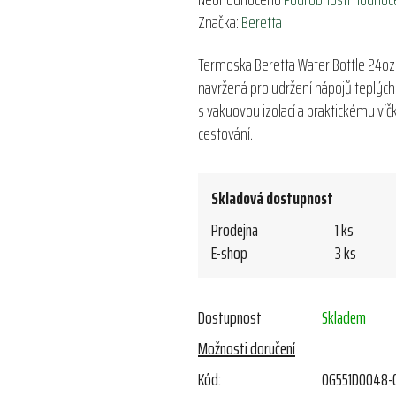
hodnocení
Značka:
Beretta
produktu
Termoska Beretta Water Bottle 24oz 
je
navržená pro udržení nápojů teplých
0,0
s vakuovou izolací a praktickému víčk
z
cestování.
5
hvězdiček.
Skladová dostupnost
Prodejna
1 ks
E-shop
3 ks
Dostupnost
Skladem
Možnosti doručení
Kód:
OG551D0048-