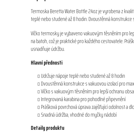
Termoska Beretta Water Bottle 24oz je vyrobena z kvalitn
teplé nebo studené až 8 hodin. Dvoustěnná konstrukce s 
Víčko termosky je vybaveno vakuovým těsněním pro lepší
na batoh, což je praktické pro každého cestovatele. Prá
usnadňuje údržbu.
Hlavní přednosti
Udržuje nápoje teplé nebo studené až 8 hodin
Dvoustěnná konstrukce s vakuovou izolací pro maxi
Víčko s vakuovým těsněním pro lepší ochranu obs
Integrovaná karabina pro pohodlné připevnění
Prášková povrchová úprava zajišťující odolnost a d
Snadná údržba, vhodné do myčky nádobí
Detaily produktu