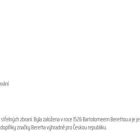
ování
 střelných zbraní. Byla založena v roce 1526 Bartolomeem Berettou a je j
 a doplňky značky Beretta výhradně pro Českou republiku.