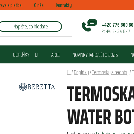
rava a platba
O nás
Kontakty
+420 776 800 80
Po-Pá: 8–12 a 13-17
DOPLŇKY
AKCE
NOVINKY JARO/LÉTO 2026
N
Domů
/
Doplňky
/
Termosky a nádoby
/
T
TERMOSKA
WATER BO
Průměrné
Neohodnoceno
Podrobnosti hodnoc