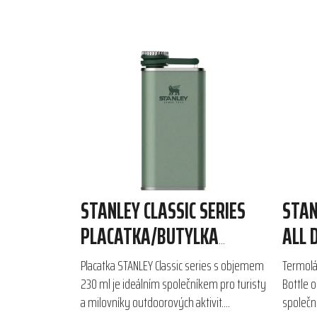
STANLEY CLASSIC SERIES
STAN
PLACATKA/BUTYLKA
ALL 
230ML
ML
Placatka STANLEY Classic series s objemem
Termolá
230 ml je ideálním společníkem pro turisty
Bottle 
a milovníky outdoorových aktivit.
společn