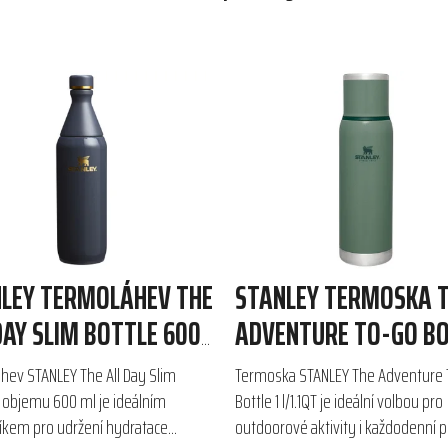
LEY TERMOLÁHEV THE
STANLEY TERMOSKA 
DAY SLIM BOTTLE 600
ADVENTURE TO-GO B
1 L/1.1QT
hev STANLEY The All Day Slim
Termoska STANLEY The Adventure 
o objemu 600 ml je ideálním
Bottle 1 l/1.1QT je ideální volbou pro
íkem pro udržení hydratace
outdoorové aktivity i každodenní po