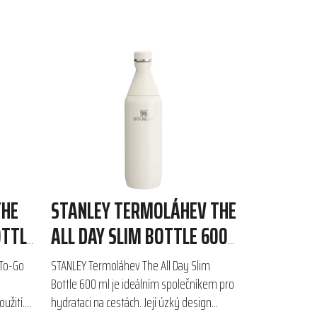
THE
STANLEY TERMOLÁHEV THE
OTTLE
ALL DAY SLIM BOTTLE 600
ML
To-Go
STANLEY Termoláhev The All Day Slim
Bottle 600 ml je ideálním společníkem pro
užití.
hydrataci na cestách. Její úzký design