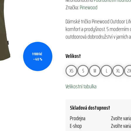
hodnocení
Značka:
Pinewood
produktu
Dámské tričko Pinewood Outdoor Life
je
komfort a prodyšnost. S moderním d
0,0
outdoorová dobrodružství v jarních a
z
5
hvězdiček.
1 100 kč
Velikost
–40 %
XS
S
M
L
XL
2X
Velikostní tabulka
Skladová dostupnost
Prodejna
Zvolte vari
E-shop
Zvolte vari