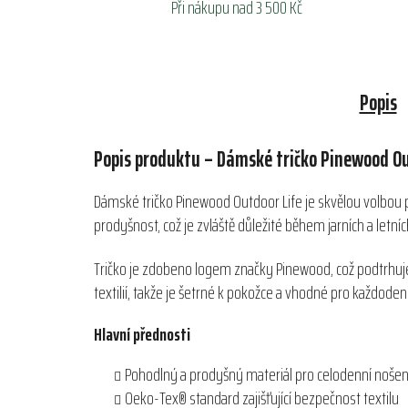
Při nákupu nad 3 500 Kč
Popis
Popis produktu – Dámské tričko Pinewood Ou
Dámské tričko Pinewood Outdoor Life je skvělou volbou pr
prodyšnost, což je zvláště důležité během jarních a letní
Tričko je zdobeno logem značky Pinewood, což podtrhuje
textilií, takže je šetrné k pokožce a vhodné pro každoden
Hlavní přednosti
Pohodlný a prodyšný materiál pro celodenní nošen
Oeko-Tex® standard zajišťující bezpečnost textilu