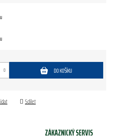
tu
tu
DO KOŠÍKU
lídat
Sdílet
ZÁKAZNICKÝ SERVIS