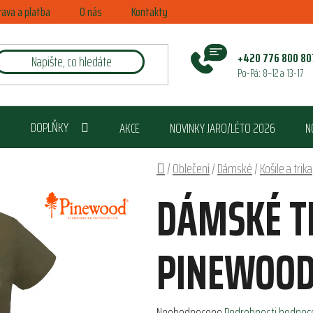
rava a platba
O nás
Kontakty
+420 776 800 80
Po-Pá: 8–12 a 13-17
DOPLŇKY
AKCE
NOVINKY JARO/LÉTO 2026
N
Domů
/
Oblečení
/
Dámské
/
Košile a trika
DÁMSKÉ T
PINEWOOD
Průměrné
Neohodnoceno
Podrobnosti hodnoc