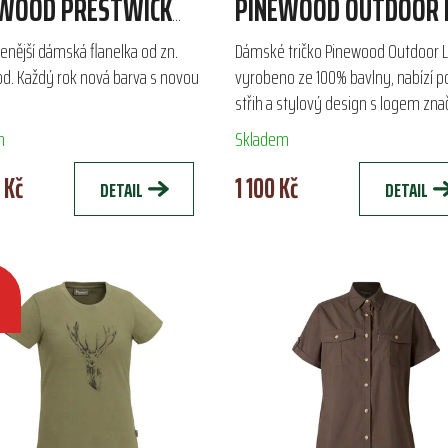
WOOD PRESTWICK
PINEWOOD OUTDOOR L
USIVE
enější dámská flanelka od zn.
Dámské tričko Pinewood Outdoor Li
d. Každý rok nová barva s novou
vyrobeno ze 100% bavlny, nabízí 
střih a stylový design s logem zna
Ideální pro jarní a letní outdoorové 
m
Skladem
poskytuje...
 Kč
1 100 Kč
DETAIL
DETAIL