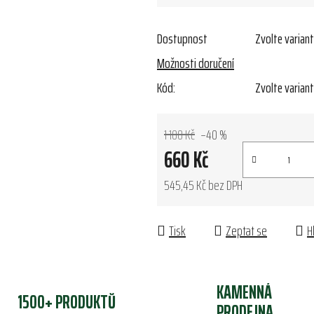
Dostupnost
Zvolte varian
Možnosti doručení
Kód:
Zvolte varian
1 100 Kč
–40 %
660 Kč
545,45 Kč bez DPH
Měrná cena:
Tisk
Zeptat se
H
KAMENNÁ
1500+ PRODUKTŮ
PRODEJNA