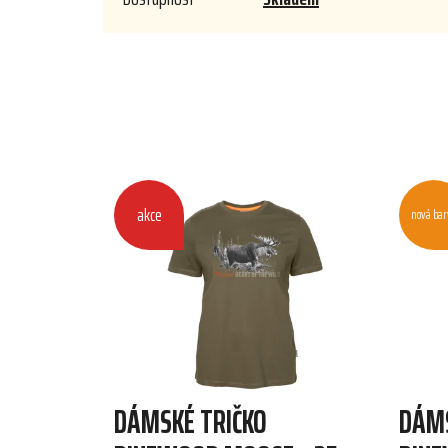
akce
nová bar
DÁMSKÉ TRIČKO
DÁMS