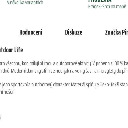
V několika variantách
Hrádek-Srch na mapě
Hodnocení
Diskuze
Značka
Pi
tdoor Life
o všechny, kdo milují přírodu a outdoorové aktivity. Vyrobeno z 100 % bav
ch dnů. Moderní dámský střih se hodí jak na volný čas, tak na výlety do pří
 jeho sportovní a outdoorový charakter. Materiál splňuje Oeko-Tex® stand
ní nošení.
í