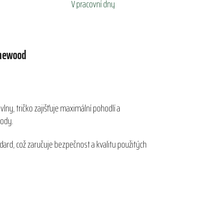
V pracovní dny
newood
lny, tričko zajišťuje maximální pohodlí a
rody.
ard, což zaručuje bezpečnost a kvalitu použitých