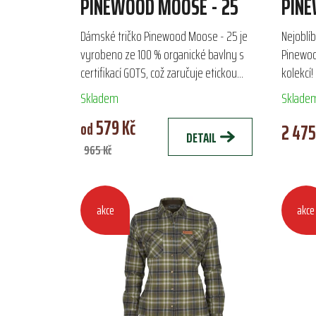
PINEWOOD MOOSE - 25
PINE
EXCL
Dámské tričko Pinewood Moose - 25 je
Nejoblíb
vyrobeno ze 100 % organické bavlny s
Pinewoo
certifikací GOTS, což zaručuje etickou
kolekcí!
výrobu a absenci škodlivých chemikálií. S
Skladem
Sklade
stylovým potiskem losa...
579 Kč
od
2 475
DETAIL
965 Kč
akce
akce