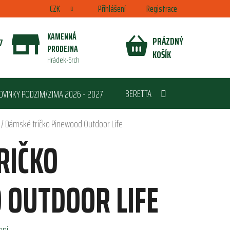
CZK
Přihlášení
Registrace
KAMENNÁ
PRÁZDNÝ
7
PRODEJNA
NÁKUPNÍ
KOŠÍK
Hrádek-Srch
KOŠÍK
BERETTA
OVINKY PODZIM/ZIMA 2026 - 2027
/
Dámské tričko Pinewood Outdoor Life
RIČKO
 OUTDOOR LIFE
ení