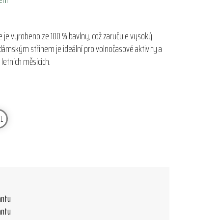
 je vyrobeno ze 100 % bavlny, což zaručuje vysoký
ámským střihem je ideální pro volnočasové aktivity a
 letních měsících.
L
antu
antu