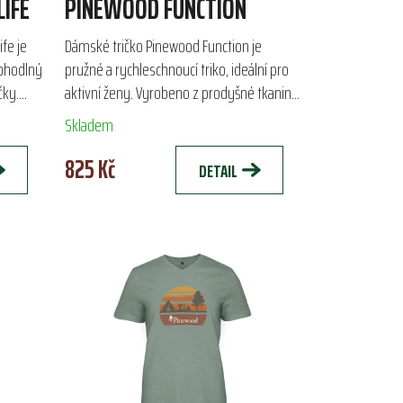
IFE
PINEWOOD FUNCTION
fe je
Dámské tričko Pinewood Function je
pohodlný
pružné a rychleschnoucí triko, ideální pro
čky.
aktivní ženy. Vyrobeno z prodyšné tkaniny
aktivity,
certifikované Oeko-Tex®, efektivně odvádí
Skladem
vlhkost a...
825 Kč
DETAIL