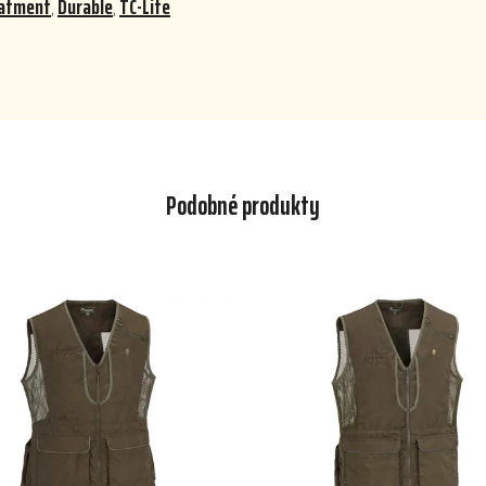
eatment
,
Durable
,
TC-Lite
Podobné produkty