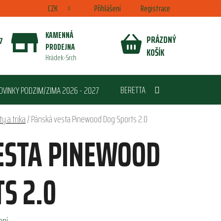
CZK
Přihlášení
Registrace
KAMENNÁ
PRÁZDNÝ
7
PRODEJNA
NÁKUPNÍ
KOŠÍK
Hrádek-Srch
KOŠÍK
BERETTA
OVINKY PODZIM/ZIMA 2026 - 2027
y a trika
/
Pánská vesta Pinewood Dog Sports 2.0
ESTA PINEWOOD
S 2.0
ení