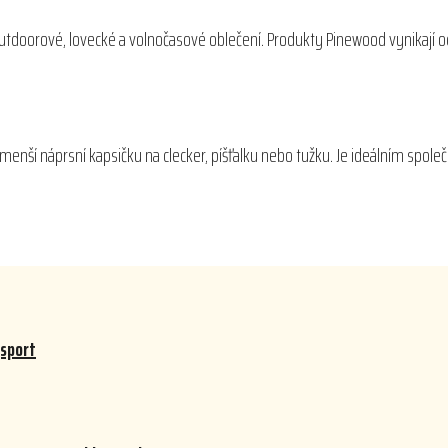
 outdoorové, lovecké a volnočasové oblečení. Produkty Pinewood vynikají o
menší náprsní kapsičku na clecker, píšťalku nebo tužku. Je ideálním spol
gsport