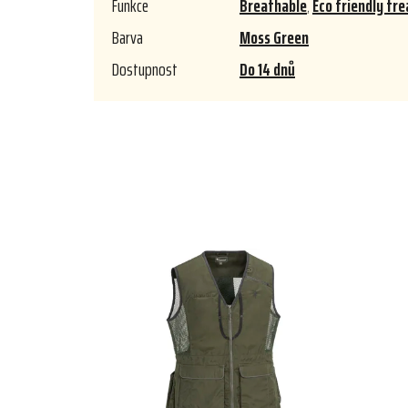
Funkce
Breathable
,
Eco friendly tr
Barva
Moss Green
Dostupnost
Do 14 dnů