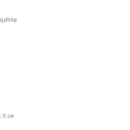
ý přístup
, TC-Lite