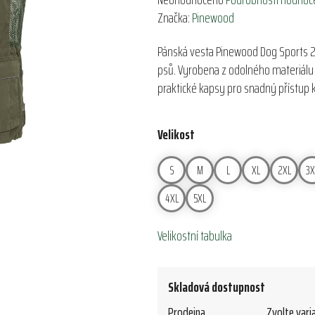
hodnocení
Značka:
Pinewood
produktu
Pánská vesta Pinewood Dog Sports 2.0
je
psů. Vyrobena z odolného materiálu 
0,0
praktické kapsy pro snadný přístu
z
5
hvězdiček.
Velikost
S
M
L
XL
2XL
3X
4XL
5XL
Velikostní tabulka
Skladová dostupnost
Prodejna
Zvolte vari