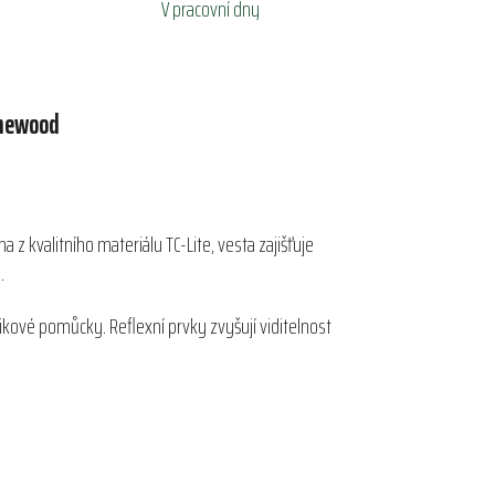
V pracovní dny
newood
 z kvalitního materiálu TC-Lite, vesta zajišťuje
.
ové pomůcky. Reflexní prvky zvyšují viditelnost