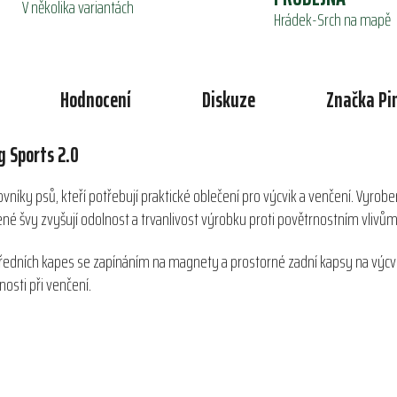
V několika variantách
Hrádek-Srch na mapě
Hodnocení
Diskuze
Značka
Pi
 Sports 2.0
íky psů, kteří potřebují praktické oblečení pro výcvik a venčení. Vyrobena
né švy zvyšují odolnost a trvanlivost výrobku proti povětrnostním vlivům
ředních kapes se zapínáním na magnety a prostorné zadní kapsy na výcvik
osti při venčení.