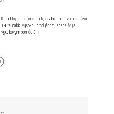
 je lehký a funkční kousek, ideální pro výcvik a venčení
TC-Lite, nabízí vysokou prodyšnost, lepené švy a
p k výcvikovým pomůckám.
L
antu