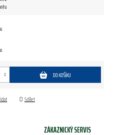
antu
tu
tu
DO KOŠÍKU
lídat
Sdílet
ZÁKAZNICKÝ SERVIS