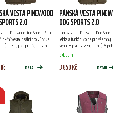
SKÁ VESTA PINEWOOD
PÁNSKÁ VESTA PINE
SPORTS 2.0
DOG SPORTS 2.0
vesta Pinewood Dog Sports 2.0 je
Pánská vesta Pinewood Dog Sports 
funkční vesta ideální pro výcvik a
lehká a funkční volba pro všechny, 
psů, stejně jako pro účast na psích
věnují výcviku a venčení psů. Vyro
ch. Vyrobena z odolného materiálu
odolného materiálu TC-Lite, zajišťu
m
Skladem
.
vysokou...
 Kč
3 850 Kč
DETAIL
DETAIL