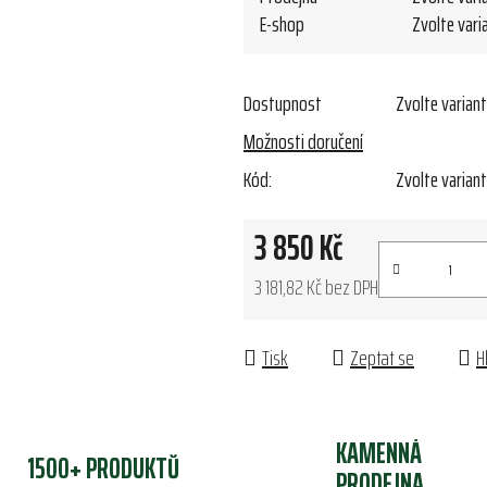
E-shop
Zvolte vari
Dostupnost
Zvolte varian
Možnosti doručení
Kód:
Zvolte varian
3 850 Kč
3 181,82 Kč bez DPH
Měrná cena:
Tisk
Zeptat se
H
KAMENNÁ
1500+ PRODUKTŮ
PRODEJNA