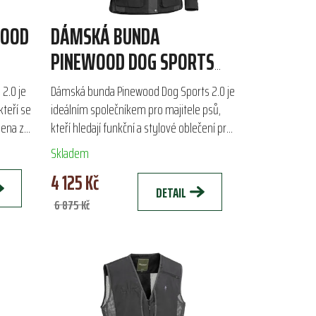
WOOD
DÁMSKÁ BUNDA
PINEWOOD DOG SPORTS
2.0
2.0 je
Dámská bunda Pinewood Dog Sports 2.0 je
kteří se
ideálním společníkem pro majitele psů,
bena z
kteří hledají funkční a stylové oblečení pro
je
výcvik i procházky. Vyrobena z odolného
Skladem
polyamidu a...
4 125 Kč
DETAIL
6 875 Kč