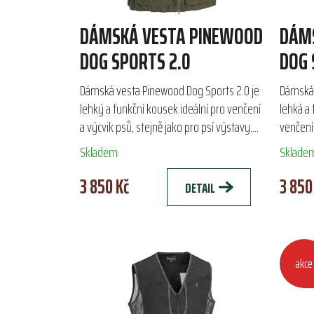
DÁMSKÁ VESTA PINEWOOD
DÁM
DOG SPORTS 2.0
DOG 
Dámská vesta Pinewood Dog Sports 2.0 je
Dámská 
lehký a funkční kousek ideální pro venčení
lehká a 
a výcvik psů, stejně jako pro psí výstavy.
venčení 
Vyrobena z odolného materiálu TC-Lite,
výstavá
Skladem
Sklade
zajišťuje...
TC-Lite,..
3 850 Kč
3 850
DETAIL
akce