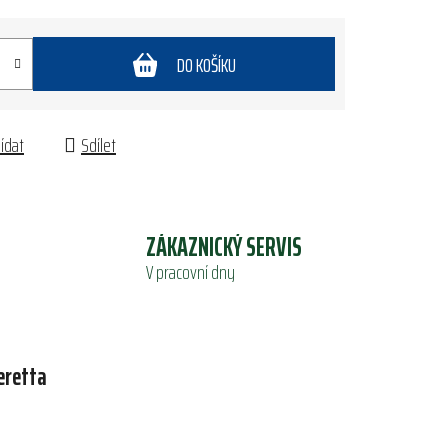
DO KOŠÍKU
lídat
Sdílet
ZÁKAZNICKÝ SERVIS
V pracovní dny
eretta