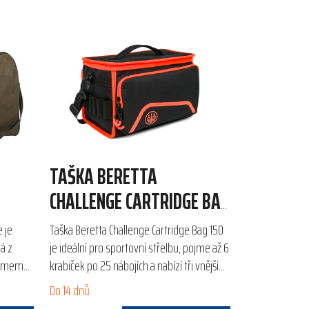
TAŠKA BERETTA
E
CHALLENGE CARTRIDGE BAG
150
 je
Taška Beretta Challenge Cartridge Bag 150
á z
je ideální pro sportovní střelbu, pojme až 6
jemem
krabiček po 25 nábojích a nabízí tři vnější
esíleným
kapsy pro příslušenství. Vyrobena z
Do 14 dnů
odolného...