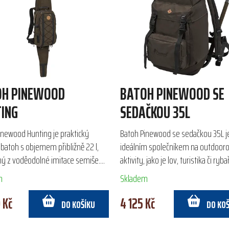
OH PINEWOOD
BATOH PINEWOOD SE
ING
SEDAČKOU 35L
inewood Hunting je praktický
Batoh Pinewood se sedačkou 35L j
 batoh s objemem přibližně 22 l,
ideálním společníkem na outdoor
ý z voděodolné imitace semiše.
aktivity, jako je lov, turistika či ryba
ické ramenní popruhy a vycpaná
Vyroben z nepromokavého semiše
m
Skladem
šťují pohodlí i...
polyesteru, nabízí praktické...
 Kč
4 125 Kč
DO KOŠÍKU
DO KO