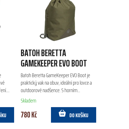
BATOH BERETTA
GAMEKEEPER EVO BOOT
e
Batoh Beretta GameKeeper EVO Boot je
ové
praktický vak na obuv, ideální pro lovce a
ření.
outdoorové nadšence. S horním
 a
otevíráním a stahovací šňůrkou, kterou lze
Skladem
použít jako ramenní...
780 Kč
ŠÍKU
DO KOŠÍKU