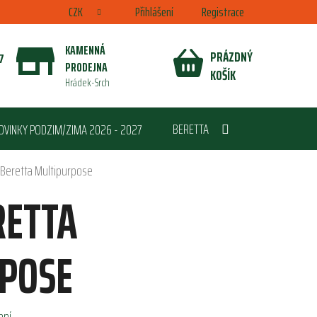
CZK
Přihlášení
Registrace
KAMENNÁ
PRÁZDNÝ
7
PRODEJNA
NÁKUPNÍ
KOŠÍK
Hrádek-Srch
KOŠÍK
BERETTA
OVINKY PODZIM/ZIMA 2026 - 2027
 Beretta Multipurpose
RETTA
POSE
ení