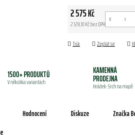
2 575 Kč
2 128,10 Kč bez DPH
Měrná cena:
Tisk
Zeptat se
H
KAMENNÁ
1500+ PRODUKTŮ
PRODEJNA
V několika variantách
Hrádek-Srch na mapě
Hodnocení
Diskuze
Značka
B
se