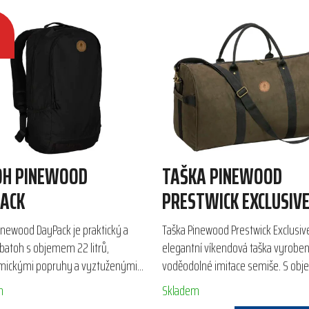
OH PINEWOOD
TAŠKA PINEWOOD
ACK
PRESTWICK EXCLUSIV
inewood DayPack je praktický a
Taška Pinewood Prestwick Exclusive
 batoh s objemem 22 litrů,
elegantní víkendová taška vyroben
mickými popruhy a vyztuženými
voděodolné imitace semiše. S ob
eální pro outdoorové aktivity. Díky
35 litrů, lehkým polstrováním a z
m
Skladem
enému uspořádání...
dnem poskytuje dostatek...