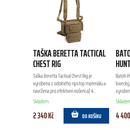
TAŠKA BERETTA TACTICAL
BAT
CHEST RIG
HUNT
Taška Beretta Tactical Chest Rig je
Batoh P
vyrobena z odolného ripstop materiálu a
lovecký
navržena pro efektivní nošení až 4
vyroben
puškových a 2 pistolových zásobníků. Díky
Ergonom
Skladem
Sklade
rozhraní MOLLE a...
záda zaji
2 340 Kč
4 400
DO KOŠÍKU