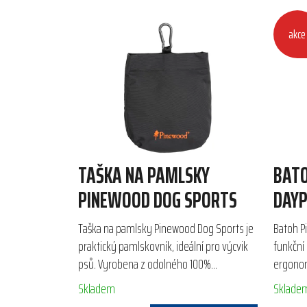
akce
TAŠKA NA PAMLSKY
BAT
PINEWOOD DOG SPORTS
DAYP
Taška na pamlsky Pinewood Dog Sports je
Batoh P
praktický pamlskovník, ideální pro výcvik
funkční
psů. Vyrobena z odolného 100%
ergono
polyamidu, je omyvatelná a uzavírá se na
zády, id
Skladem
Sklade
magnety pro snadný...
promyšl