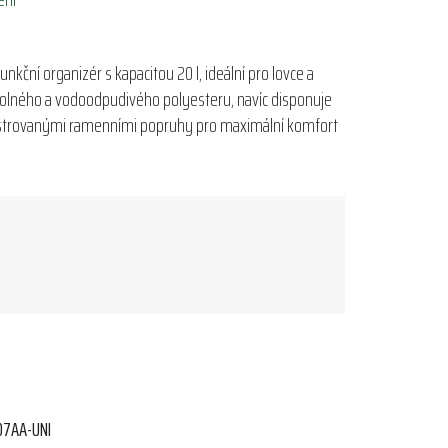
nkční organizér s kapacitou 20 l, ideální pro lovce a
dolného a vodoodpudivého polyesteru, navíc disponuje
strovanými ramenními popruhy pro maximální komfort
07AA-UNI