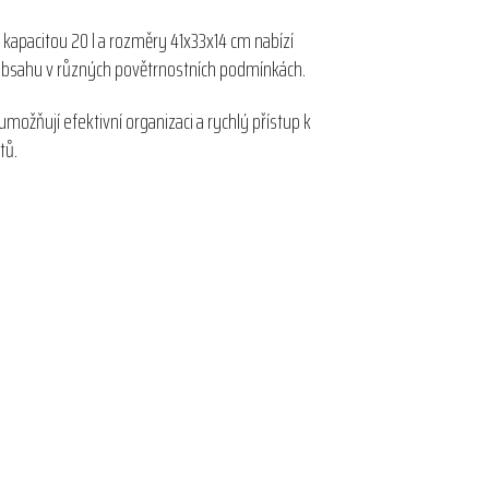
 kapacitou 20 l a rozměry 41x33x14 cm nabízí
 obsahu v různých povětrnostních podmínkách.
možňují efektivní organizaci a rychlý přístup k
tů.