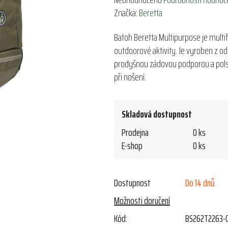
hodnocení
Značka:
Beretta
produktu
Batoh Beretta Multipurpose je multifu
je
outdoorové aktivity. Je vyroben z o
0,0
prodyšnou zádovou podporou a pol
z
při nošení.
5
hvězdiček.
Skladová dostupnost
Prodejna
0 ks
E-shop
0 ks
Dostupnost
Do 14 dnů
Možnosti doručení
Kód:
BS262T2263-