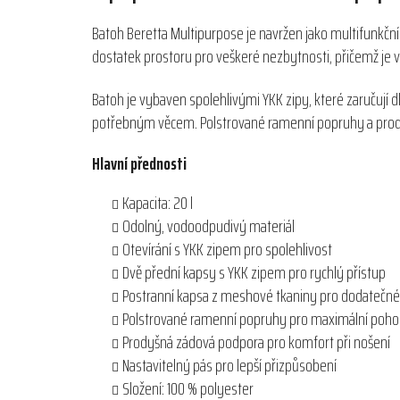
Batoh Beretta Multipurpose je navržen jako multifunkční
dostatek prostoru pro veškeré nezbytnosti, přičemž je
Batoh je vybaven spolehlivými YKK zipy, které zaručují d
potřebným věcem. Polstrované ramenní popruhy a prody
Hlavní přednosti
Kapacita: 20 l
Odolný, vodoodpudivý materiál
Otevírání s YKK zipem pro spolehlivost
Dvě přední kapsy s YKK zipem pro rychlý přístup
Postranní kapsa z meshové tkaniny pro dodatečné
Polstrované ramenní popruhy pro maximální pohod
Prodyšná zádová podpora pro komfort při nošení
Nastavitelný pás pro lepší přizpůsobení
Složení: 100 % polyester