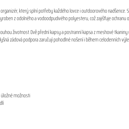
 organizér, který splní potřeby každého lovce i outdoorového nadšence. S
 vyroben z odolného a vodoodpudivého polyesteru, což zajišťuje ochranu
louhou životnost. Dvě přední kapsy a postranní kapsa z meshové tkaniny u
šná zádová podpora zaručují pohodlné nošení i během celodenních výle
 úložné možnosti
lí