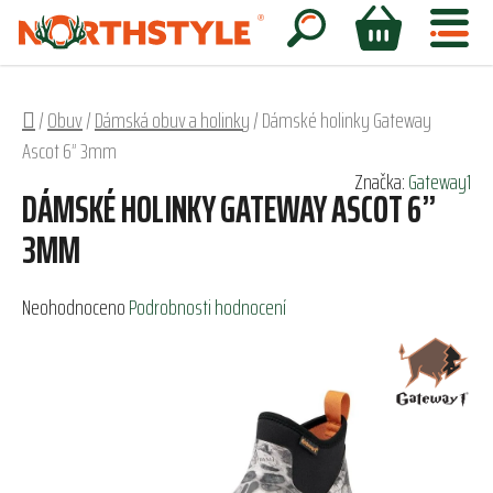
Přejít
na
Hledat
NÁKUPNÍ
obsah
KOŠÍK
Domů
/
Obuv
/
Dámská obuv a holinky
/
Dámské holinky Gateway
Ascot 6” 3mm
Značka:
Gateway1
DÁMSKÉ HOLINKY GATEWAY ASCOT 6”
3MM
Průměrné
Neohodnoceno
Podrobnosti hodnocení
hodnocení
produktu
je
0,0
z
5