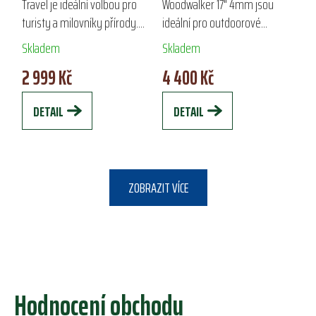
4MM
Travel je ideální volbou pro
Woodwalker 17" 4mm jsou
turisty a milovníky přírody.
ideální pro outdoorové
Svršek z nubukové kůže s
aktivity v chladném počasí.
Skladem
Skladem
vodoodpudivou úpravou a
Vyrobeny z vulkanizovaného
2 999 Kč
4 400 Kč
membrána Spo-Tex zajišťují
přírodního kaučuku a s 4 mm
prodyšnost a...
neoprenovou podšívkou...
DETAIL
DETAIL
ZOBRAZIT VÍCE
Hodnocení obchodu