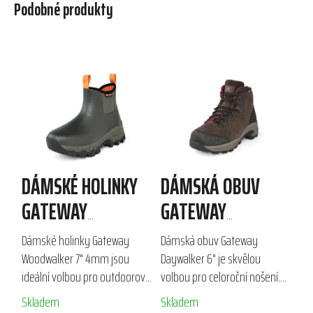
Podobné produkty
DÁMSKÉ HOLINKY
DÁMSKÁ OBUV
GATEWAY
GATEWAY
WOODWALKER 7"
DAYWALKER 6"
Dámské holinky Gateway
Dámská obuv Gateway
4MM
Woodwalker 7" 4mm jsou
Daywalker 6" je skvělou
ideální volbou pro outdoorové
volbou pro celoroční nošení.
aktivity a lov. S plně
Tyto kožené polobotky s
Skladem
Skladem
vodotěsnou gumovou
protiskluzovou podrážkou