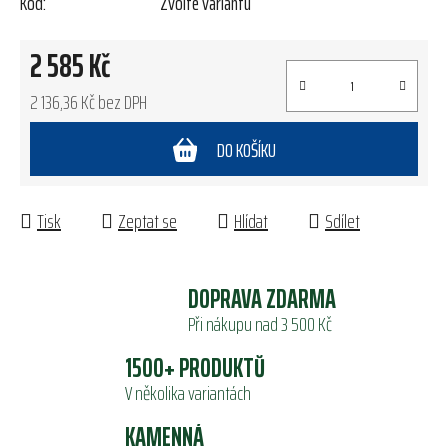
Kód:
Zvolte variantu
2 585 Kč
2 136,36 Kč bez DPH
Měrná cena:
DO KOŠÍKU
Tisk
Zeptat se
Hlídat
Sdílet
DOPRAVA ZDARMA
Při nákupu nad 3 500 Kč
1500+ PRODUKTŮ
V několika variantách
KAMENNÁ