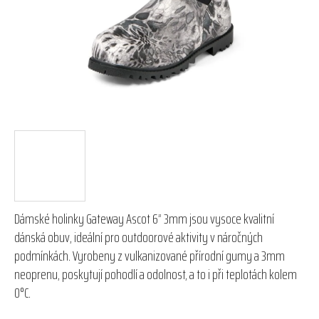
hvězdiček.
Dámské holinky Gateway Ascot 6” 3mm jsou vysoce kvalitní
dánská obuv, ideální pro outdoorové aktivity v náročných
podmínkách. Vyrobeny z vulkanizované přírodní gumy a 3mm
neoprenu, poskytují pohodlí a odolnost, a to i při teplotách kolem
0°C.