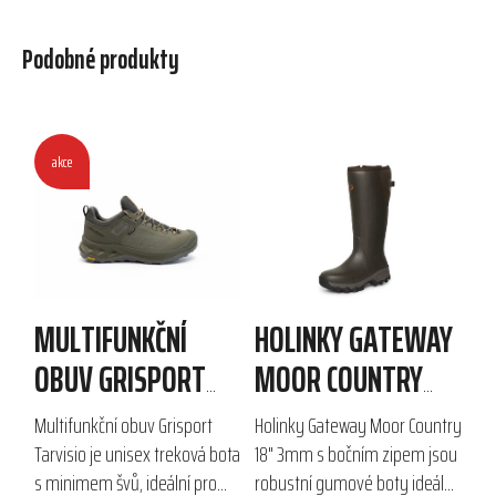
Podobné produkty
akce
MULTIFUNKČNÍ
HOLINKY GATEWAY
OBUV GRISPORT
MOOR COUNTRY
TARVISIO
18" 3MM S BOČNÍM
Multifunkční obuv Grisport
Holinky Gateway Moor Country
ZIPEM
Tarvisio je unisex treková bota
18" 3mm s bočním zipem jsou
s minimem švů, ideální pro
robustní gumové boty ideální