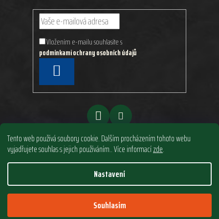
Vložením e-mailu souhlasíte s
podmínkami ochrany osobních údajů
PŘIHLÁSIT
SE
Tento web používá soubory cookie. Dalším procházením tohoto webu
vyjadřujete souhlas s jejich používáním.. Více informací
zde
.
Nastavení
Vytvořil Shoptet
&
PekneWeby
Copyright 2026
North Style s.r.o.
. Všechna práva
Souhlasím
vyhrazena.