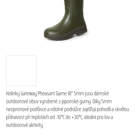
hvězdiček.
Holinky Gateway Pheasant Game 18" 5mm jsou dámské
outdoorové obuv vyrobené z japonské gumy. Díky 5mm
neoprenové podšívce a odolné podrážce zajišťují pohodlí a skvělou
přilnavost při teplotách od -10°C do +30°C, ideální pro lov a
outdoorové aktivity.