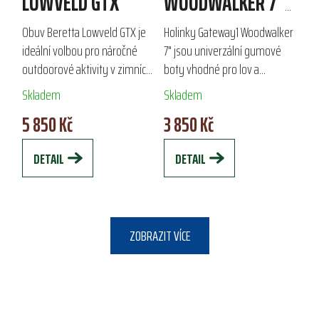
LOWVELD GTX
WOODWALKER 7"
4MM
Obuv Beretta Lowveld GTX je
Holinky Gateway1 Woodwalker
ideální volbou pro náročné
7" jsou univerzální gumové
outdoorové aktivity v zimních
boty vhodné pro lov a
podmínkách. Vyrobena z
outdoorové aktivity. Díky
Skladem
Skladem
naolejované nubukové kůže, s
výšce holení 7" (18 cm)
5 850 Kč
3 850 Kč
PU potaženými špičkami a
poskytují volnost pohybu a
patami,...
komfort, což je ideální...
DETAIL
DETAIL
ZOBRAZIT VÍCE