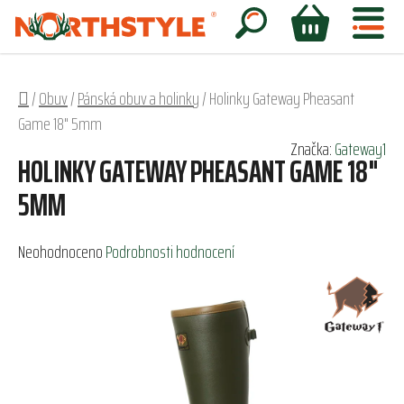
Přejít
na
Hledat
NÁKUPNÍ
obsah
KOŠÍK
Domů
/
Obuv
/
Pánská obuv a holinky
/
Holinky Gateway Pheasant
Game 18" 5mm
Značka:
Gateway1
HOLINKY GATEWAY PHEASANT GAME 18"
5MM
Průměrné
Neohodnoceno
Podrobnosti hodnocení
hodnocení
produktu
je
0,0
z
5