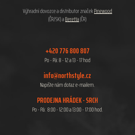
í
Výhradní dovozce a distributor značek
Pinewood
(ČR/SK) a
Beretta
(ČR)
+420 776 800 807
Po - Pá: 8 - 12 a 13 - 17 hod
info@northstyle.cz
Napište nám dotaz e-mailem.
PRODEJNA HRÁDEK - SRCH
Po - Pá: 8:00 - 12:00 a 13:00 - 17:00 hod.